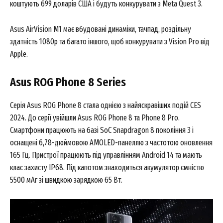
коштують 699 доларів США і будуть конкурувати з Meta Quest 3.
Asus AirVision M1 має вбудовані динаміки, тачпад, роздільну
здатність 1080p та багато іншого, щоб конкурувати з Vision Pro від
Apple.
News Week
Asus ROG Phone 8 Series
Magazine PRO
Серія Asus ROG Phone 8 стала однією з найяскравіших подій CES
2024. До серії увійшли Asus ROG Phone 8 та Phone 8 Pro.
Смартфони працюють на базі SoC Snapdragon 8 покоління 3 і
оснащені 6,78-дюймовою AMOLED-панеллю з частотою оновлення
165 Гц. Пристрої працюють під управлінням Android 14 та мають
клас захисту IP68. Під капотом знаходиться акумулятор ємністю
5500 мАг зі швидкою зарядкою 65 Вт.
SUBSCRIBE NOW