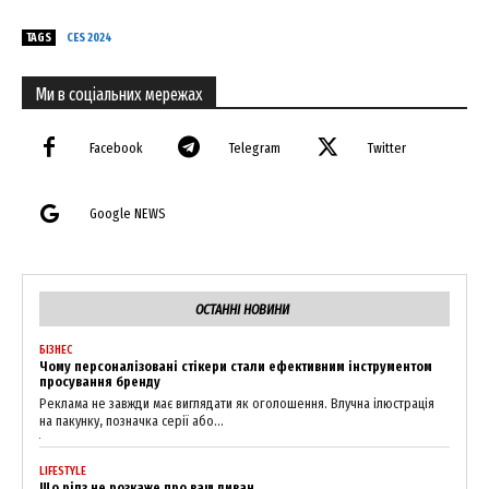
TAGS
CES 2024
Ми в соціальних мережах
Facebook
Telegram
Twitter
Google NEWS
ОСТАННІ НОВИНИ
БІЗНЕС
Чому персоналізовані стікери стали ефективним інструментом
просування бренду
Реклама не завжди має виглядати як оголошення. Влучна ілюстрація
на пакунку, позначка серії або...
LIFESTYLE
Що рілз не розкаже про ваш диван