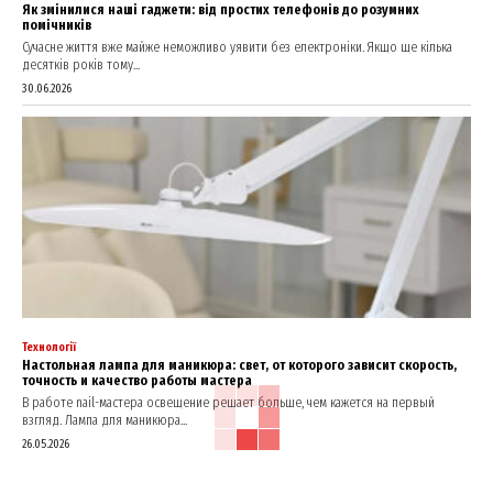
Як змінилися наші гаджети: від простих телефонів до розумних
помічників
Сучасне життя вже майже неможливо уявити без електроніки. Якщо ще кілька
десятків років тому...
30.06.2026
Технології
Настольная лампа для маникюра: свет, от которого зависит скорость,
точность и качество работы мастера
В работе nail-мастера освещение решает больше, чем кажется на первый
взгляд. Лампа для маникюра...
26.05.2026