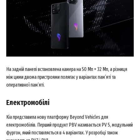
Company
About
Contact us
My account
На задній панелі встановлена камера на 50 Мп + 32 Мп, а різниця
між цими двома пристроями полягає у варіантах пам’яті та
оперативної пам’яті.
Електромобілі
Kia представила нову платформу Beyond Vehicles для
електромобілів. Перший продукт PBV називається PV 5, модульний
фургон, який поставляється в 4 варіантах. У розробці також