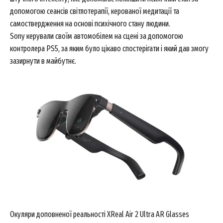
допомогою сеансів світлотерапії, керованої медитації та
самоствердження на основі психічного стану людини.
Sony керували своїм автомобілем на сцені за допомогою
контролера PS5, за яким було цікаво спостерігати і який дав змогу
зазирнути в майбутнє.
Окуляри доповненої реальності XReal Air 2 Ultra AR Glasses