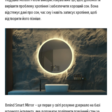
вирішити проблему хропіння і забезпечити хороший сон. Вона
відстежує дані про сон, час сну і навіть записує хропіння, щоб
відтворити його пізніше.
Bmind Smart Mirror – це перше у світі розумне дзеркало на базі
штучного інтелекту, яке допомагає поліпшити психічний стан за