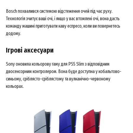
Bosch похвалився системою відстеження очей під час руху.
Технологія зчитує ваші очі, і якщо у вас втомлені очі, вона дасть
команду машині приготувати каву еспресо, коли ви повернетесь
додому.
Ігрові аксесуари
Sony оновила кольорову гаму для PS5 Slim з відповідним
двосенсорним контролером. Вона буде доступна у кобальтово-
синьому, сріблясто-сріблястому та вулканічно-червоному
кольорах.