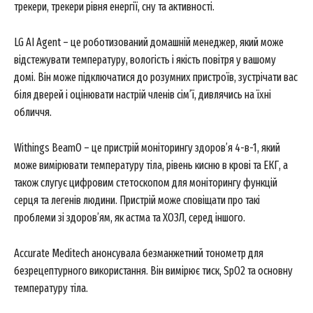
трекери, трекери рівня енергії, сну та активності.
LG AI Agent – це роботизований домашній менеджер, який може
відстежувати температуру, вологість і якість повітря у вашому
домі. Він може підключатися до розумних пристроїв, зустрічати вас
біля дверей і оцінювати настрій членів сім’ї, дивлячись на їхні
обличчя.
Withings BeamO – це пристрій моніторингу здоров’я 4-в-1, який
може вимірювати температуру тіла, рівень кисню в крові та ЕКГ, а
також слугує цифровим стетоскопом для моніторингу функцій
серця та легенів людини. Пристрій може сповіщати про такі
проблеми зі здоров’ям, як астма та ХОЗЛ, серед іншого.
Accurate Meditech анонсувала безманжетний тонометр для
безрецептурного використання. Він вимірює тиск, SpO2 та основну
температуру тіла.