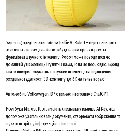
Samsung представила робота Ballie AI Robot – персонального
асистента з новим дизайном, вбудованим проектором та
функціями штучного інтелекту. Робот може поводитися як
домашній улюбленець і гуляти з вами, коли це необхідно. Бренд
також використовуватиме штучний інтелект для підвищення
роздільної здатності SD-контенту до 8K на телевізорах.
Автомобіль Volkswagen ID7 отримає інтеграцію з ChatGPT.
Ноутбуки Microsoft отримають спеціальну клавішу AI Key, яка
допоможе узагальнювати документи, створювати зображення та
шукати потрібну інформацію в Інтернеті.
Подушка Motion Pillow використовуватиме ШІ, щоб допомогти