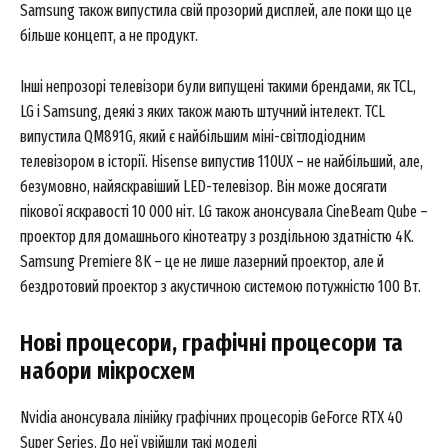
Samsung також випустила свій прозорий дисплей, але поки що це
більше концепт, а не продукт.
Інші непрозорі телевізори були випущені такими брендами, як TCL,
LG і Samsung, деякі з яких також мають штучний інтелект. TCL
випустила QM891G, який є найбільшим міні-світлодіодним
телевізором в історії. Hisense випустив 110UX – не найбільший, але,
безумовно, найяскравіший LED-телевізор. Він може досягати
пікової яскравості 10 000 ніт. LG також анонсувала CineBeam Qube –
проектор для домашнього кінотеатру з роздільною здатністю 4K.
Samsung Premiere 8K – це не лише лазерний проектор, але й
бездротовий проектор з акустичною системою потужністю 100 Вт.
Нові процесори, графічні процесори та
набори мікросхем
Nvidia анонсувала лінійку графічних процесорів GeForce RTX 40
Super Series. До неї увійшли такі моделі