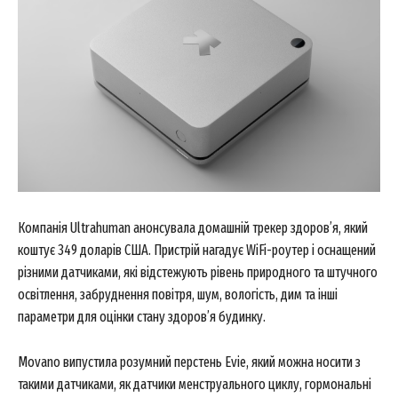
Компанія Ultrahuman анонсувала домашній трекер здоров’я, який
коштує 349 доларів США. Пристрій нагадує WiFi-роутер і оснащений
різними датчиками, які відстежують рівень природного та штучного
освітлення, забруднення повітря, шум, вологість, дим та інші
параметри для оцінки стану здоров’я будинку.
Movano випустила розумний перстень Evie, який можна носити з
такими датчиками, як датчики менструального циклу, гормональні