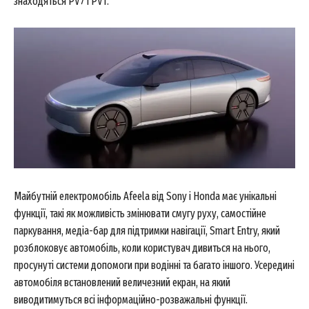
знаходяться PV7 і PV1.
Майбутній електромобіль Afeela від Sony і Honda має унікальні
функції, такі як можливість змінювати смугу руху, самостійне
паркування, медіа-бар для підтримки навігації, Smart Entry, який
розблоковує автомобіль, коли користувач дивиться на нього,
просунуті системи допомоги при водінні та багато іншого. Усередині
автомобіля встановлений величезний екран, на який
виводитимуться всі інформаційно-розважальні функції.