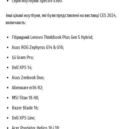
Серія ноутбуків Spectre x360.
Інші цікаві ноутбуки, які були представлені на виставці CES 2024,
включають:
Гібридний Lenovo ThinkBook Plus Gen 5 Hybrid;
Asus ROG Zephyrus G14 & G16;
LG Gram Pro;
Dell XPS 14;
Asus Zenbook Duo;
Alienware m16 R2;
MSI Titan 18 HX;
Razer Blade 16;
Dell XPS Line;
Acer Predator Helios 16 і 18;