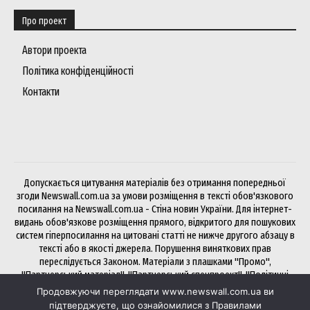
Про проект
Автори проекта
Політика конфіденційності
Контакти
Допускається цитування матеріалів без отримання попередньої
згоди Newswall.com.ua за умови розміщення в тексті обов'язкового
посилання на Newswall.com.ua - Стіна новин України. Для інтернет-
видань обов'язкове розміщення прямого, відкритого для пошукових
систем гіперпосилання на цитовані статті не нижче другого абзацу в
тексті або в якості джерела. Порушення виняткових прав
переслідується Законом. Матеріали з плашками "Промо",
"Партнерський матеріал", "Партнерський спецпроект", "Політичні
новини", "Прес-реліз", "PR", "Офіційно" публікуються на правах
Продовжуючи переглядати www.newswall.com.ua ви
реклами.
підтверджуєте, що ознайомилися з Правилами