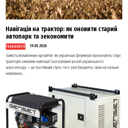
News Week
Magazine PRO
Навігація на трактор: як оновити старий
автопарк та зекономити
19.05.2026
ТЕХНОЛОГІЇ
Замість мільйонних кредитів: як українські фермери прокачують старі
трактори завдяки навігації Сьогоднішні реалії українського
агросектору — це постійний стрес-тест для бюджету. Ціни на пальне
невпинно...
SUBSCRIBE NOW
Company