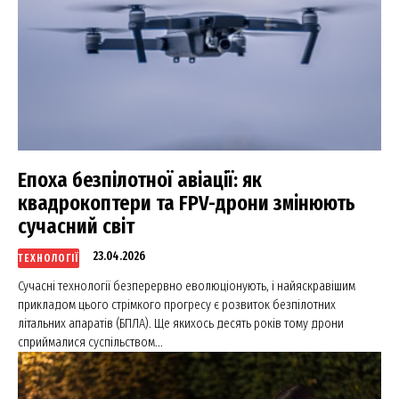
Епоха безпілотної авіації: як
квадрокоптери та FPV-дрони змінюють
сучасний світ
23.04.2026
ТЕХНОЛОГІЇ
Сучасні технології безперервно еволюціонують, і найяскравішим
прикладом цього стрімкого прогресу є розвиток безпілотних
літальних апаратів (БПЛА). Ще якихось десять років тому дрони
сприймалися суспільством...