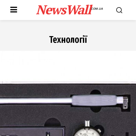
NewsWall
COM.UA
Технології