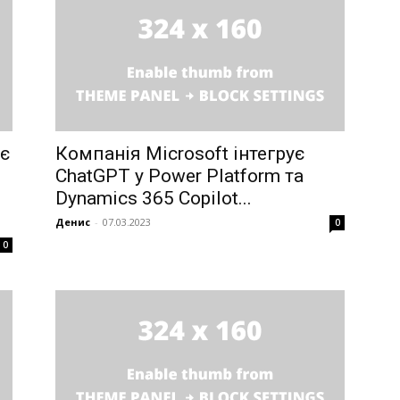
ує
Компанія Microsoft інтегрує
Week
ChatGPT у Power Platform та
e PRO
Dynamics 365 Copilot...
Денис
-
07.03.2023
0
Company
0
About
Contact us
My account