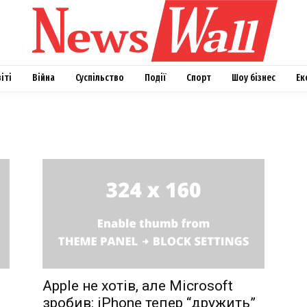
віті
Війна
Суспільство
Події
Спорт
Шоу бізнес
Ек
Apple не хотів, але Microsoft
зробив: iPhone тепер “дружить”