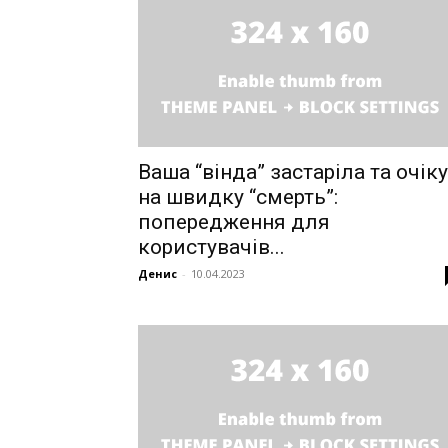
Ваша “вінда” застаріла та очік
News 
на швидку “смерть”:
Magazin
попередження для
користувачів...
Денис
-
10.04.2023