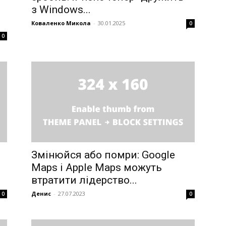
з Windows...
Коваленко Микола
-
30.01.2025
0
0
Змінюйся або помри: Google
Maps і Apple Maps можуть
втратити лідерство...
Денис
-
27.07.2023
0
0