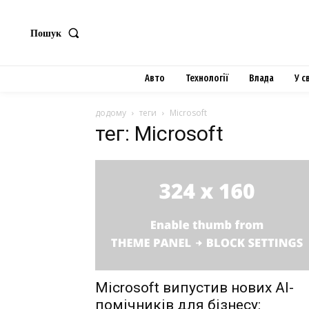
Пошук
Авто
Технології
Влада
У с
додому
теги
Microsoft
тег: Microsoft
Microsoft випустив нових AI-
помічників для бізнесу: