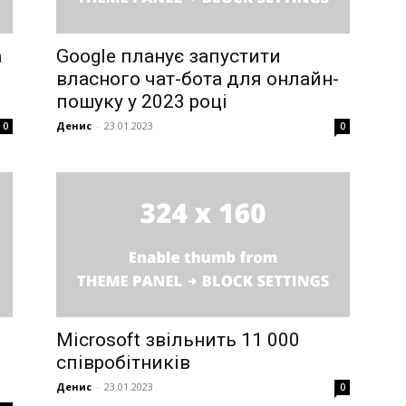
E NOW
а
Google планує запустити
власного чат-бота для онлайн-
пошуку у 2023 році
Денис
-
23.01.2023
0
0
Microsoft звільнить 11 000
співробітників
Денис
-
23.01.2023
0