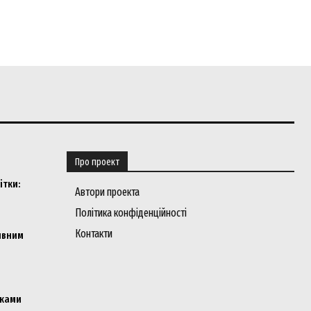
Про проект
ітки:
Автори проекта
Політика конфіденційності
Контакти
ивним
мками