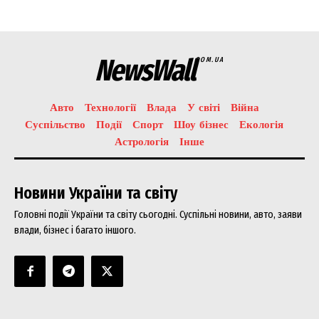
NewsWall
COM.UA
News Week
Авто
Технології
Влада
У світі
Війна
Magazine PRO
Суспільство
Події
Спорт
Шоу бізнес
Екологія
Астрологія
Інше
Новини України та світу
Головні події України та світу сьогодні. Суспільні новини, авто, заяви
влади, бізнес і багато іншого.
SUBSCRIBE NOW