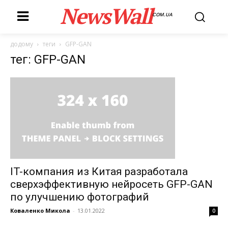
NewsWall
COM.UA
додому
теги
GFP-GAN
тег: GFP-GAN
IT-компания из Китая разработала
сверхэффективную нейросеть GFP-GAN
по улучшению фотографий
Коваленко Микола
-
13.01.2022
0