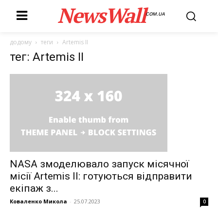
NewsWall
COM.UA
додому
теги
Artemis II
тег: Artemis II
NASA змоделювало запуск місячної
місії Artemis II: готуються відправити
екіпаж з...
Коваленко Микола
-
25.07.2023
0