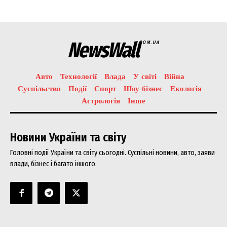
NewsWall
COM.UA
News Week
Авто
Технології
Влада
У світі
Війна
Magazine PRO
Суспільство
Події
Спорт
Шоу бізнес
Екологія
Астрологія
Інше
Новини України та світу
Головні події України та світу сьогодні. Суспільні новини, авто, заяви
влади, бізнес і багато іншого.
SUBSCRIBE NOW