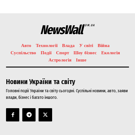
NewsWall
COM.UA
Авто
Технології
Влада
У світі
Війна
News Week
Суспільство
Події
Спорт
Шоу бізнес
Екологія
Magazine PRO
Астрологія
Інше
Новини України та світу
Головні події України та світу сьогодні. Суспільні новини, авто, заяви
влади, бізнес і багато іншого.