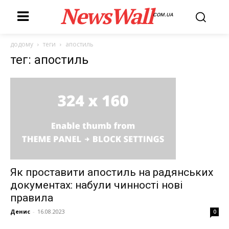
NewsWall
COM.UA
додому
теги
апостиль
тег: апостиль
Як проставити апостиль на радянських
документах: набули чинності нові
правила
Денис
-
16.08.2023
0