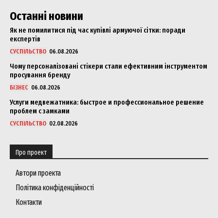
SUBSCRIBE NOW
Останні новини
Як не помилитися під час купівлі армуючої сітки: поради
експертів
СУСПІЛЬСТВО
06.08.2026
Company
Чому персоналізовані стікери стали ефективним інструментом
просування бренду
About
БІЗНЕС
06.08.2026
Contact us
Услуги медвежатника: быстрое и профессиональное решение
My account
проблем с замками
СУСПІЛЬСТВО
02.08.2026
Про проект
Автори проекта
Політика конфіденційності
Контакти