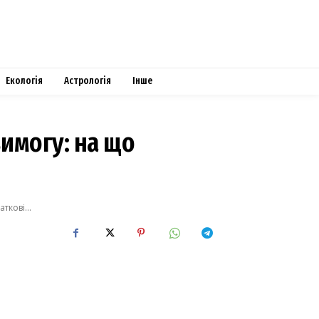
Екологія
Астрологія
Інше
имогу: на що
кові...