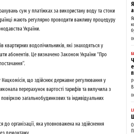
Я
а
рахувань сум у платіжках за використану воду та стоки
Я
українці мають регулярно проводити важливу процедуру
к
онодавства України.
б
0
ів квартирних водолічильників, які знаходяться у
ошти абонентів. Це визначено Законом України “Про
Б
Ч
постачання”.
е
п
 Нацкомісія, що здійснює державне регулювання у
Р
Week
В
виконала перерахунок вартості тарифів та вилучила з
e PRO
0
а повіркою загальнобудинкових та індивідуальних
L
Company
Щ
я до організації, яка уповноважена на здійснення
О
About
П
без демонтажу.