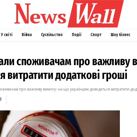
У світі
Війна
Суспільство
Події
Спорт
Шоу бізнес
али споживачам про важливу в
я витратити додаткові гроші
живачам про важливу вимогу: на що українцям доведеться витратити додат
3