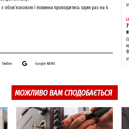
Contact us
0
 є обов’язковою і повинна проводитись один раз на 4
My account
L
7
я
П
E NOW
щ
ф
0
Twitter
Google NEWS
МОЖЛИВО ВАМ СПОДОБАЄТЬСЯ