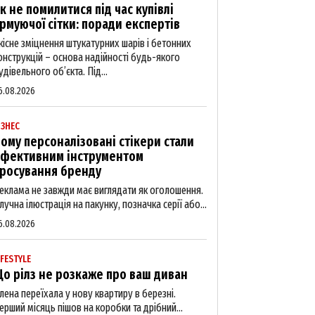
к не помилитися під час купівлі
рмуючої сітки: поради експертів
кісне зміцнення штукатурних шарів і бетонних
онструкцій – основа надійності будь-якого
удівельного об’єкта. Під...
6.08.2026
ІЗНЕС
ому персоналізовані стікери стали
фективним інструментом
росування бренду
еклама не завжди має виглядати як оголошення.
лучна ілюстрація на пакунку, позначка серії або...
6.08.2026
IFESTYLE
о рілз не розкаже про ваш диван
лена переїхала у нову квартиру в березні.
ерший місяць пішов на коробки та дрібний...