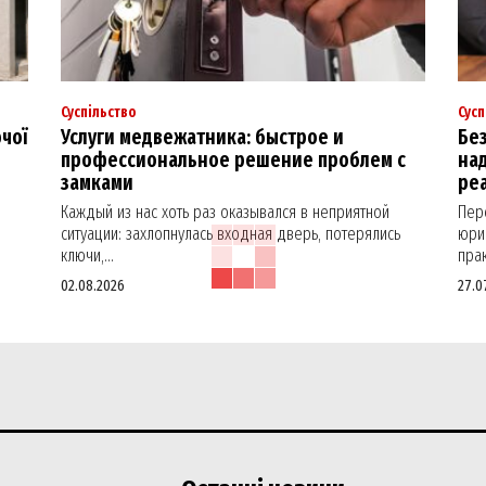
Суспільство
Сусп
ючої
Услуги медвежатника: быстрое и
Без
профессиональное решение проблем с
над
замками
реа
Каждый из нас хоть раз оказывался в неприятной
Пер
ситуации: захлопнулась входная дверь, потерялись
юрид
ключи,...
прак
02.08.2026
27.0