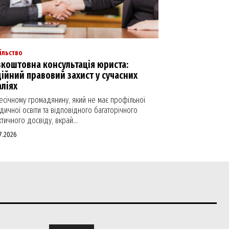
ільство
коштовна консультація юриста:
ійний правовий захист у сучасних
ліях
есічному громадянину, який не має профільної
ичної освіти та відповідного багаторічного
тичного досвіду, вкрай...
7.2026