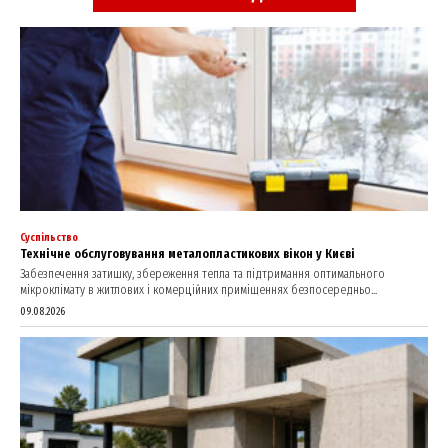
SUBSCRIBE NOW
Company
About
Contact us
My account
Суспільство
Технічне обслуговування металопластикових вікон у Києві
Забезпечення затишку, збереження тепла та підтримання оптимального
мікроклімату в житлових і комерційних приміщеннях безпосередньо...
09.08.2026