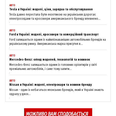
АВТО
Tesla в Україні: моделі, ціни, зарядка та обслуговування
Tesla давно перестала бути екзотикою на українських дорогах:
електроседани та кросовери американського бренду впевнено...
АВТО
Ford в Україні: моделі, кросовери та комерційний транспорт
Ford залишається одним із найвпізнаваніших автомобільних брендів на
News Week
українському ринку. Американська марка присутня в...
Magazine PRO
АВТО
Mercedes-Benz: огляд моделей, технологій та новинок
Mercedes-Benz залишається одним із головних орієнтирів у світі
преміальних автомобілів, і саме тому запити...
АВТО
Nissan в Україні: моделі, електрокари та новини бренду
Nissan - один із небагатьох японських брендів, який в Україні знають
одразу у двох...
МОЖЛИВО ВАМ СПОДОБАЄТЬСЯ