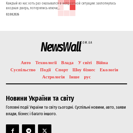
Каждый из нас хоть раз оказывался в неприятной ситуации: захлопнулась
входная дверь, потерялись ключи,...
02.08.2026
NewsWall
COM.UA
Авто
Технології
Влада
У світі
Війна
Суспільство
Події
Спорт
Шоу бізнес
Екологія
Астрологія
Інше
рус
Новини України та світу
Головні події України та світу сьогодні. Суспільні новини, авто, заяви
влади, бізнес і багато іншого.