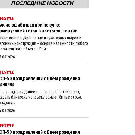
ПОСЛЕДНИЕ НОВОСТИ
IFESTYLE
ак не ошибиться при покупке
рмирующей сетки: советы экспертов
ачественное укрепление штукатурных шаров и
етонных конструкций – основа надежности любого
троительного объекта. При...
6.08.2026
IFESTYLE
ОП-50 поздравлений с Днём рождения
аниила
ень рождения Даниила - это особенный повод
казать близкому человеку самые тёплые слова.
аждому...
4.08.2026
IFESTYLE
ОП-50 поздравлений с Днём рождения