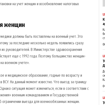
тановки на учет женщин и возобновление налоговых
L
К
ия женщин
а
К
б
-медики должны быть поставлены на военный учет. Это
с
этому за последние несколько недель появились сразу
0
и их руководителей. В Министерстве здравоохранения
действует еще с 1992 года. Поэтому большинство женщин-
L
Т
на военном учете».
Д
Д
е и медицинское образование, годные по возрасту и
с
Week
К
в ВСУ. На данный момент известно. Что выезд за границу
e PRO
0
Однако ситуация может измениться, если в соответствии с
ожения» военным командованием и Государственной
L
Company
б ограничении выезда для военнообязанных женщин.
Т