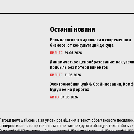
Останні новини
Роль налогового адвоката в современном
бизнесе: от консультаций до суда
БИЗНЕС
29.06.2026
Динамическое ценообразование: как увел
прибыль без потери клиентов
БИЗНЕС
31.05.2026
Электромобили Lynk & Co: Инновации, Комф
Будущее на Дорогах
АВТО
04.05.2026
згоди Newswall.com.ua за умови розміщення в тексті обов'язкового посилання 
 гіперпосилання на цитовані статті не нижче другого абзацу в тексті або в я
матеріал", "Партнерський спецпроект", "Політичні новини", "Прес-реліз", "PR