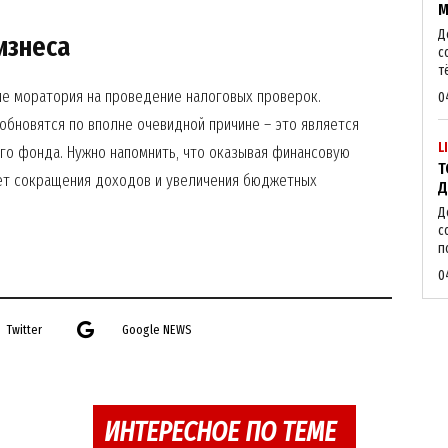
М
About
Д
изнеса
с
Contact us
т
My account
вие моратория на проведение налоговых проверок.
0
обновятся по вполне очевидной причине – это является
L
о фонда. Нужно напомнить, что оказывая финансовую
Т
ет сокращения доходов и увеличения бюджетных
Д
E NOW
Д
с
п
0
Twitter
Google NEWS
ИНТЕРЕСНОЕ ПО ТЕМЕ