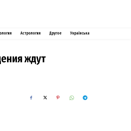
ология
Астрология
Другое
Українська
дения ждут