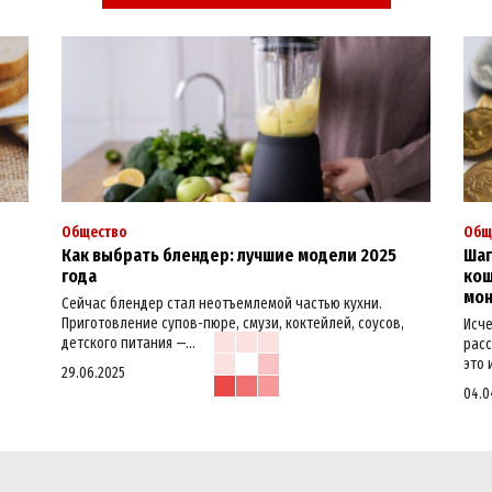
Общество
Общ
Как выбрать блендер: лучшие модели 2025
Шаг
года
кош
мо
Сейчас блендер стал неотъемлемой частью кухни.
Приготовление супов-пюре, смузи, коктейлей, соусов,
Исче
детского питания —...
расс
это 
29.06.2025
04.0