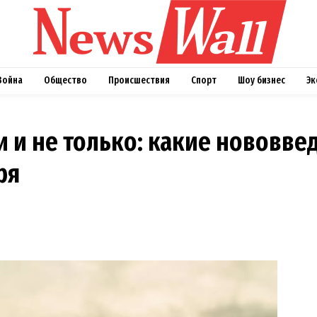
Война
Общество
Происшествия
Спорт
Шоу бизнес
Эк
 и не только: какие нововве
ря