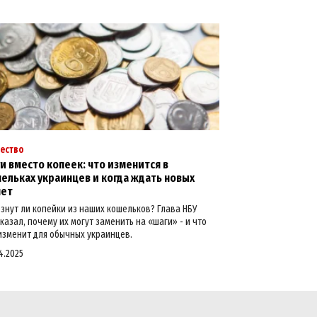
ество
и вместо копеек: что изменится в
ельках украинцев и когда ждать новых
нет
знут ли копейки из наших кошельков? Глава НБУ
казал, почему их могут заменить на «шаги» - и что
изменит для обычных украинцев.
4.2025