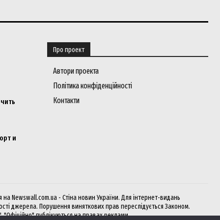
Про проект
Автори проекта
Політика конфіденційності
Контакти
ичить
орт и
на Newswall.com.ua - Стіна новин України. Для інтернет-видань
кості джерела. Порушення виняткових прав переслідується Законом.
", "Офіційно" публікуються на правах реклами.