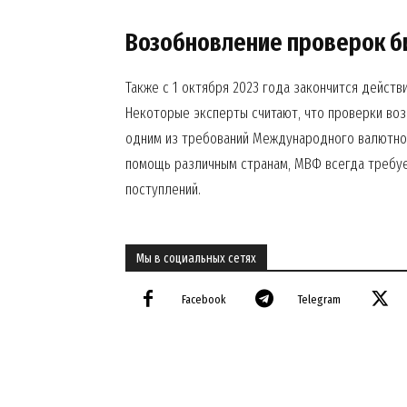
Возобновление проверок б
Также с 1 октября 2023 года закончится дейст
Некоторые эксперты считают, что проверки воз
одним из требований Международного валютног
помощь различным странам, МВФ всегда требу
SUBSCRIB
поступлений.
Мы в социальных сетях
Facebook
Telegram