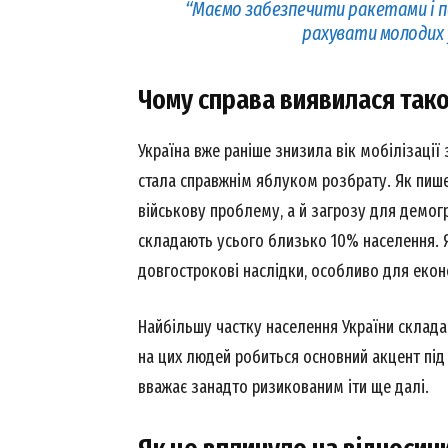
“Маємо забезпечити ракетами і п
рахувати молодих у
News 
Чому справа виявилася та
Magazin
Україна вже раніше знизила вік мобілізації 
стала справжнім яблуком розбрату. Як пиш
військову проблему, а й загрозу для демогр
складають усього близько 10% населення. Я
довгострокові наслідки, особливо для еконо
Найбільшу частку населення України склада
на цих людей робиться основний акцент під 
SUBSCRIB
вважає занадто ризикованим іти ще далі.