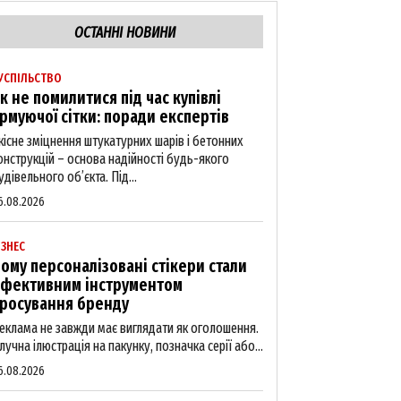
ОСТАННІ НОВИНИ
УСПІЛЬСТВО
к не помилитися під час купівлі
рмуючої сітки: поради експертів
кісне зміцнення штукатурних шарів і бетонних
онструкцій – основа надійності будь-якого
удівельного об’єкта. Під...
6.08.2026
ІЗНЕС
ому персоналізовані стікери стали
фективним інструментом
росування бренду
еклама не завжди має виглядати як оголошення.
лучна ілюстрація на пакунку, позначка серії або...
6.08.2026