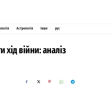
ологія
Астрологія
Інше
рус
 хід війни: аналіз