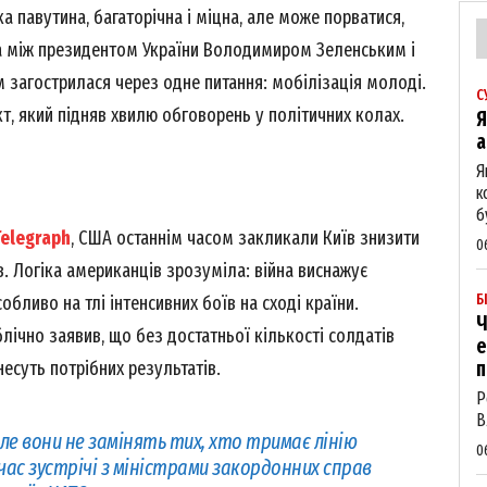
а павутина, багаторічна і міцна, але може порватися,
га між президентом України Володимиром Зеленським і
загострилася через одне питання: мобілізація молоді.
С
кт, який підняв хвилю обговорень у політичних колах.
Я
а
Я
к
б
Telegraph
, США останнім часом закликали Київ знизити
0
в. Логіка американців зрозуміла: війна виснажує
Б
собливо на тлі інтенсивних боїв на сході країни.
Ч
лічно заявив, що без достатньої кількості солдатів
е
несуть потрібних результатів.
п
Р
В
але вони не замінять тих, хто тримає лінію
0
час зустрічі з міністрами закордонних справ