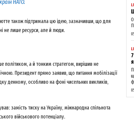
країн НАТО.
L
Щ
О
ютте також підтримала цю ідею, зазначивши, що для
П
ні не лише ресурси, але й люди.
0
L
7
я
е політиком, а й тонким стратегом, вирішив не
П
лічною. Президент прямо заявив, що питання мобілізації
щ
дку денному, особливо на фоні чисельних викликів,
ф
0
ував: замість тиску на Україну, міжнародна спільнота
ського військового потенціалу.