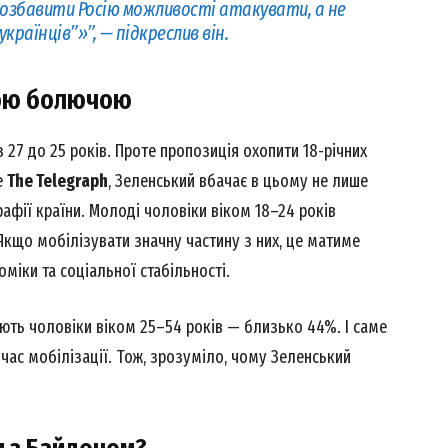
озбавити Росію можливості атакувати, а не
країнців”»”, — підкреслив він.
Week
кою болючою
e PRO
з 27 до 25 років. Проте пропозиція охопити 18-річних
Company
е
The Telegraph
, Зеленський вбачає в цьому не лише
афії країни. Молоді чоловіки віком 18–24 років
About
кщо мобілізувати значну частину з них, це матиме
Contact us
міки та соціальної стабільності.
My account
ють чоловіки віком 25–54 років — близько 44%. І саме
час мобілізації. Тож, зрозуміло, чому Зеленський
E NOW