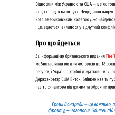
Відносини між Україною та США — це як тонк
якщо її надто натягнути. Нещодавня напру
його американським колегою Джо Байденом 
І це, здається, вилилося у відчутний конфлі
Про що йдеться
За інформацією британського видання
The 
мобілізаційний вік для чоловіків до 18 рокі
ресурси, і Україні потрібні додаткові сили, о
Держсекретар США Ентоні Блінкен навіть пуб
навіть фінансова підтримка та зброя не при
Гроші й снаряди — це важливо, 
фронту, — наголосив Блінкен під 