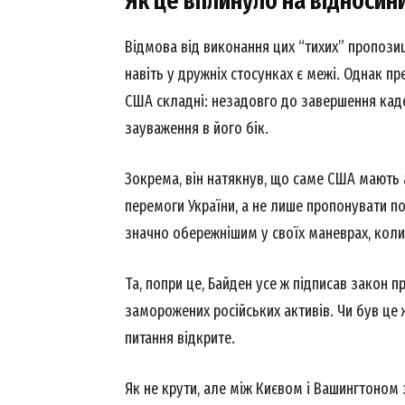
Як це вплинуло на відносин
Відмова від виконання цих “тихих” пропози
навіть у дружніх стосунках є межі. Однак пр
США складні: незадовго до завершення каде
зауваження в його бік.
Зокрема, він натякнув, що саме США мають 
перемоги України, а не лише пропонувати по
значно обережнішим у своїх маневрах, кол
Та, попри це, Байден усе ж підписав закон п
заморожених російських активів. Чи був це 
питання відкрите.
Як не крути, але між Києвом і Вашингтоном