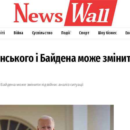
віті
Війна
Суспільство
Події
Спорт
Шоу бізнес
Ек
ського і Байдена може змінити
Байдена може змінити хід війни: аналіз ситуації