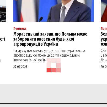
Політика
Пол
Моравецький заявив, що Польща може
Зе
сті
заборонити ввезення будь-якої
ук
агропродукції з України
оз
На думку польського уряду, торгівля українською
CNN
агропродукцією може шкодити національним
Зел
інтересам їхньої країни.
Дона
в
27.09.2023
20.0