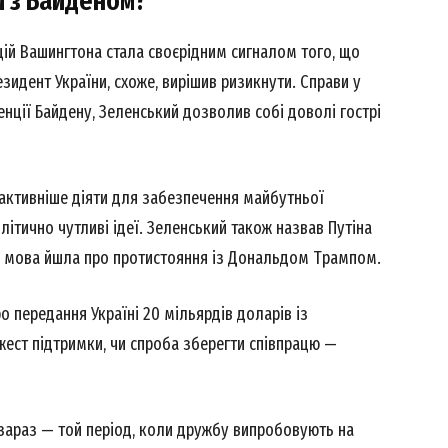
и з Байденом?
цій Вашингтона стала своєрідним сигналом того, що
езидент України, схоже, вирішив ризикнути. Справи у
нції Байдену, Зеленський дозволив собі доволі гострі
активніше діяти для забезпечення майбутньої
літично чутливі ідеї. Зеленський також назвав Путіна
и мова йшла про протистояння із Дональдом Трампом.
ро передання Україні 20 мільярдів доларів із
жест підтримки, чи спроба зберегти співпрацю —
 зараз — той період, коли дружбу випробовують на