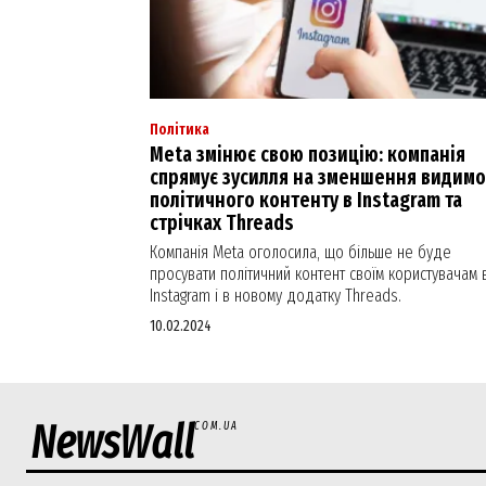
Політика
Meta змінює свою позицію: компанія
спрямує зусилля на зменшення видимо
політичного контенту в Instagram та
стрічках Threads
Компанія Meta оголосила, що більше не буде
просувати політичний контент своїм користувачам 
Instagram і в новому додатку Threads.
10.02.2024
NewsWall
COM.UA