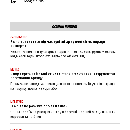
Google NEWS
ОСТАННІ НОВИНИ
СУСПІЛЬСТВО
Як не помилитися під час купівлі армуючої сітки: поради
експертів
Якісне зміцнення штукатурних шарів і бетонних конструкцій – основа
надійності будь-якого будівельного об’єкта. Під...
БІЗНЕС
Чому персоналізовані стікери стали ефективним інструментом
просування бренду
News Week
Реклама не завжди має виглядати як оголошення. Влучна ілюстрація
на пакунку, позначка серії або...
Magazine PRO
LIFESTYLE
Що рілз не розкаже про ваш диван
Олена переїхала у нову квартиру в березні. Перший місяць пішов на
коробки та дрібний...
LIFESTYLE