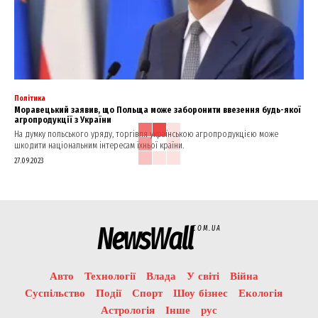
Політика
Моравецький заявив, що Польща може заборонити ввезення будь-якої
агропродукції з України
На думку польського уряду, торгівля українською агропродукцією може
шкодити національним інтересам їхньої країни.
27.09.2023
NewsWall
COM.UA
Авто
Технології
Влада
У світі
Війна
Суспільство
Події
Спорт
Шоу бізнес
Екологія
Астрологія
Інше
рус