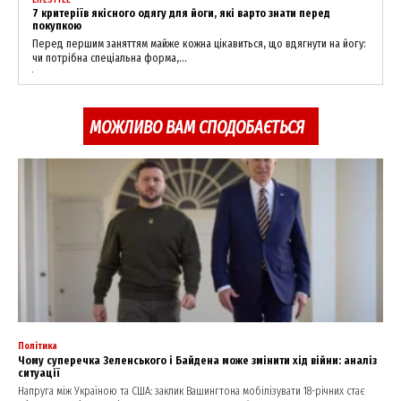
7 критеріїв якісного одягу для йоги, які варто знати перед
покупкою
Перед першим заняттям майже кожна цікавиться, що вдягнути на йогу:
чи потрібна спеціальна форма,...
SUBSCRIBE NOW
МОЖЛИВО ВАМ СПОДОБАЄТЬСЯ
Company
About
Contact us
My account
Політика
Чому суперечка Зеленського і Байдена може змінити хід війни: аналіз
ситуації
Напруга між Україною та США: заклик Вашингтона мобілізувати 18-річних стає