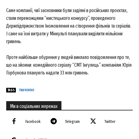
Саме компанії, чиї засновники були задіяні в російських проєктах,
стали переможцями “мистецького конкурсу”, проведеного
Держпідприємством Іномовлення на створення фільмів та серіалів.
І саме на їхні витрати у Мінкульті планували виділити мільйони
гривень.
Проте найбільше обурення у людей виклало повідомлення про те,
що на зйомки комедійного серіалу “СМТ Інгулець” компаніям Юрія
Горбунова планують надати 33 млн гривень.
TAGS
ТКАЧЕНКО
Ми в соціальних мережах
Facebook
Telegram
Twitter