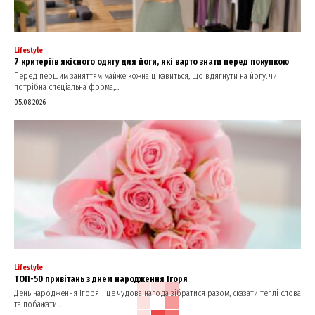
Lifestyle
7 критеріїв якісного одягу для йоги, які варто знати перед покупкою
Перед першим заняттям майже кожна цікавиться, що вдягнути на йогу: чи
потрібна спеціальна форма,...
05.08.2026
Lifestyle
ТОП-50 привітань з днем народження Ігоря
День народження Ігоря - це чудова нагода зібратися разом, сказати теплі слова
та побажати...