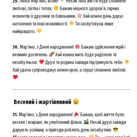
29.
Любa Мар’яно, вітаю!
Нехай твоє життя буде сповнене
любові, світла і тепла.
Бажаю міцного здоров’я, гарних
моментів із друзями та близькими.
Хай кожен день дарує
натхнення та нові можливості.
Ти заслуговуєш лише
найкращого.
30.
Мар’яно, з Днем народження!
Бажаю здійснення мрій і
великих досягнень.
Хай кожна мить буде радісною та
незабутньою.
Друзі та родина завжди підтримують тебе.
Хай удача супроводжує кожен крок, а серце сповнене любові.
Веселий і жартівливий
31.
Мар’яно, з Днем народження!
Бажаю, щоб життя було
News Week
веселе і яскраве, як улюблений фільм.
Нехай друзі завжди
Magazine PRO
дарують усмішки, а пригоди роблять день незабутнім.