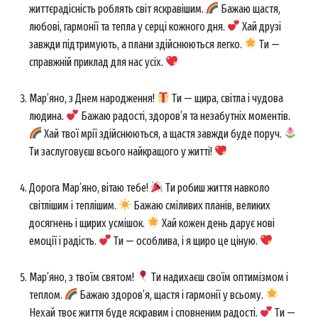
життєрадісність роблять світ яскравішим.
Бажаю щастя,
любові, гармонії та тепла у серці кожного дня.
Хай друзі
завжди підтримують, а плани здійснюються легко.
Ти —
справжній приклад для нас усіх.
Мар’яно, з Днем народження!
Ти — щира, світла і чудова
людина.
Бажаю радості, здоров’я та незабутніх моментів.
Хай твої мрії здійснюються, а щастя завжди буде поруч.
Ти заслуговуєш всього найкращого у житті!
Дорога Мар’яно, вітаю тебе!
Ти робиш життя навколо
світлішим і теплішим.
Бажаю сміливих планів, великих
досягнень і щирих усмішок.
Хай кожен день дарує нові
емоції і радість.
Ти — особлива, і я щиро це ціную.
Мар’яно, з твоїм святом!
Ти надихаєш своїм оптимізмом і
теплом.
Бажаю здоров’я, щастя і гармонії у всьому.
Нехай твоє життя буде яскравим і сповненим радості.
Ти —