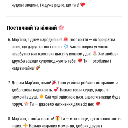
чудова людина, і я дуже радію, що ти є!
Поетичний та ніжний
Мар’яно, з Днем народження!
Твоє життя — як прекрасна
пісня, що дарує світло і тепло.
Бажаю щирих усмішок,
незабутніх миттєвостей і щастя у кожному дні.
Хай любов і
дружба завжди супроводжують тебе.
Ти — особлива і
надзвичайна!
Дорога Мар’яно, вітаю!
Твоя усмішка робить світ кращим, а
добрі слова надихають.
Бажаю тепла серця, радості і
гармонії в душі.
Хай мрії здійснюються, а щастя завжди буде
поруч.
Ти — джерело натхнення для всіх нас.
Мар’яно, з твоїм святом!
Ти — мов сонце, що освітлює життя
інших.
Бажаю яскравих моментів, добрих друзів і