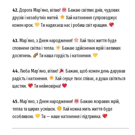
42.
Дорога Мар’яно, вітаю!
Бажаю світлих днів, чудових
друзів і незабутніх митей.
Хай натхнення супроводжує
кожен крок.
Ти надихаєш нас і робиш світ кращим.
43.
Мар’яно, з Днем народження!
Хай твоє життя буде
сповнене світла і тепла.
Бажаю здійснення мрій і великих
досягнень.
Ти наша гордість і натхнення.
44.
Любa Мар’яно, вітаю!
Бажаю, щоб кожен день дарував
радість і натхнення.
Хай серце твоє співає, а душа світиться
щастям.
Ти неймовірна!
45.
Мар’яно, з Днем народження!
Бажаю яскравих мрій,
тепла та щирих усмішок.
Хай кожна мить життя буде
особливою.
Ти — наше натхнення і підтримка.