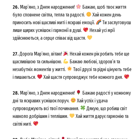
26.
Мар’яно, з Днем народження!
Бажаю, щоб твоє життя
було сповнене світла, тепла та радості.
Хай кожен день
приносить нові щасливі миті і яскраві емоції.
Ти заслуговуєш
лише щирих усмішок і гармонії в душі.
Нехай усі мрії
здійснюються, а серце співає від щастя.
27.
Дорога Мар’яно, вітаю!
Нехай кожен рік робить тебе ще
щасливішою та сильнішою.
Бажаю любові, здоров’я та
незабутніх моментів у житті.
Твої друзі та рідні цінують тебе
і пишаються.
Хай щастя супроводжує тебе кожного дня.
28.
Мар’яно, з Днем народження!
Бажаю радості у кожному
дні та яскравих усмішок поруч.
Хай успіх і удача
супроводжують всі твої починання.
Дякую, що робиш світ
навколо добрішим і теплішим.
Хай життя дарує гармонію та
світлі миті.