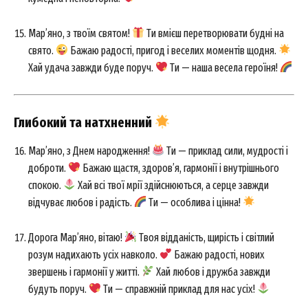
Мар’яно, з твоїм святом!
Ти вмієш перетворювати будні на
свято.
Бажаю радості, пригод і веселих моментів щодня.
Хай удача завжди буде поруч.
Ти — наша весела героїня!
Глибокий та натхненний
Мар’яно, з Днем народження!
Ти — приклад сили, мудрості і
доброти.
Бажаю щастя, здоров’я, гармонії і внутрішнього
спокою.
Хай всі твої мрії здійснюються, а серце завжди
відчуває любов і радість.
Ти — особлива і цінна!
Дорога Мар’яно, вітаю!
Твоя відданість, щирість і світлий
розум надихають усіх навколо.
Бажаю радості, нових
звершень і гармонії у житті.
Хай любов і дружба завжди
будуть поруч.
Ти — справжній приклад для нас усіх!