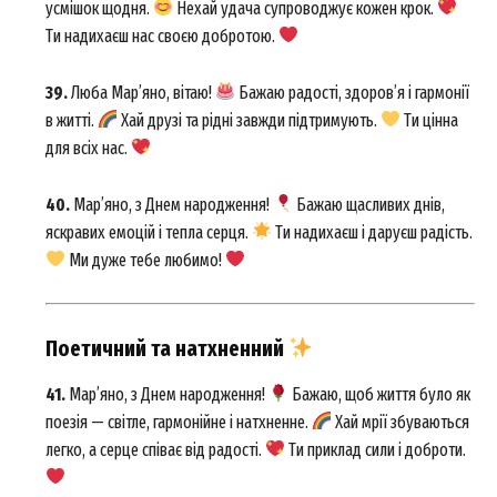
усмішок щодня.
Нехай удача супроводжує кожен крок.
Ти надихаєш нас своєю добротою.
39.
Любa Мар’яно, вітаю!
Бажаю радості, здоров’я і гармонії
в житті.
Хай друзі та рідні завжди підтримують.
Ти цінна
для всіх нас.
40.
Мар’яно, з Днем народження!
Бажаю щасливих днів,
яскравих емоцій і тепла серця.
Ти надихаєш і даруєш радість.
Ми дуже тебе любимо!
Поетичний та натхненний
41.
Мар’яно, з Днем народження!
Бажаю, щоб життя було як
поезія — світле, гармонійне і натхненне.
Хай мрії збуваються
легко, а серце співає від радості.
Ти приклад сили і доброти.