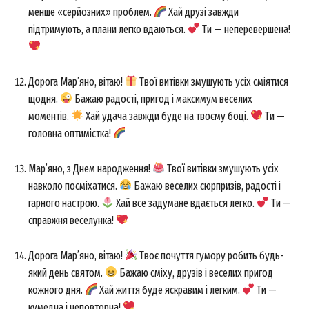
менше «серйозних» проблем.
Хай друзі завжди
підтримують, а плани легко вдаються.
Ти — неперевершена!
Дорога Мар’яно, вітаю!
Твої витівки змушують усіх сміятися
щодня.
Бажаю радості, пригод і максимум веселих
моментів.
Хай удача завжди буде на твоєму боці.
Ти —
головна оптимістка!
Мар’яно, з Днем народження!
Твої витівки змушують усіх
навколо посміхатися.
Бажаю веселих сюрпризів, радості і
гарного настрою.
Хай все задумане вдається легко.
Ти —
справжня веселунка!
Дорога Мар’яно, вітаю!
Твоє почуття гумору робить будь-
який день святом.
Бажаю сміху, друзів і веселих пригод
кожного дня.
Хай життя буде яскравим і легким.
Ти —
кумедна і неповторна!