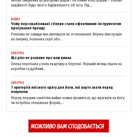
Якісне зміцнення штукатурних шарів і бетонних конструкцій – основа
надійності будь-якого будівельного об’єкта. Під...
БІЗНЕС
Чому персоналізовані стікери стали ефективним інструментом
просування бренду
Реклама не завжди має виглядати як оголошення. Влучна ілюстрація
на пакунку, позначка серії або...
LIFESTYLE
Що рілз не розкаже про ваш диван
Олена переїхала у нову квартиру в березні. Перший місяць пішов на
коробки та дрібний...
LIFESTYLE
7 критеріїв якісного одягу для йоги, які варто знати перед
покупкою
Перед першим заняттям майже кожна цікавиться, що вдягнути на йогу:
чи потрібна спеціальна форма,...
МОЖЛИВО ВАМ СПОДОБАЄТЬСЯ