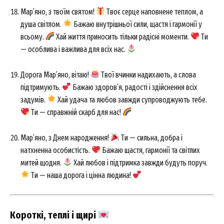
Мар’яно, з твоїм святом!
Твоє серце наповнене теплом, а
душа світлом.
Бажаю внутрішньої сили, щастя і гармонії у
всьому.
Хай життя приносить тільки радісні моменти.
Ти
— особлива і важлива для всіх нас.
Дорога Мар’яно, вітаю!
Твої вчинки надихають, а слова
підтримують.
Бажаю здоров’я, радості і здійснення всіх
задумів.
Хай удача та любов завжди супроводжують тебе.
Ти — справжній скарб для нас!
Мар’яно, з Днем народження!
Ти — сильна, добра і
натхненна особистість.
Бажаю щастя, гармонії та світлих
митей щодня.
Хай любов і підтримка завжди будуть поруч.
Ти — наша дорога і цінна людина!
Короткі, теплі і щирі