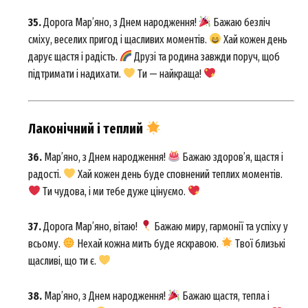
My account
35.
Дорога Мар’яно, з Днем народження!
Бажаю безліч
сміху, веселих пригод і щасливих моментів.
Хай кожен день
дарує щастя і радість.
Друзі та родина завжди поруч, щоб
підтримати і надихати.
Ти — найкраща!
Лаконічний і теплий
36.
Мар’яно, з Днем народження!
Бажаю здоров’я, щастя і
радості.
Хай кожен день буде сповнений теплих моментів.
Ти чудова, і ми тебе дуже цінуємо.
37.
Дорога Мар’яно, вітаю!
Бажаю миру, гармонії та успіху у
всьому.
Нехай кожна мить буде яскравою.
Твої близькі
щасливі, що ти є.
38.
Мар’яно, з Днем народження!
Бажаю щастя, тепла і