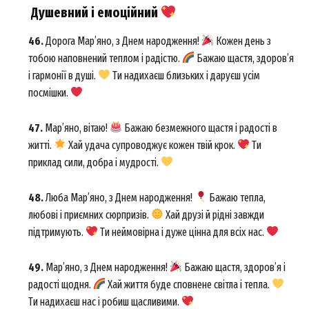
Душевний і емоційний
46.
Дорога Мар’яно, з Днем народження!
Кожен день з
тобою наповнений теплом і радістю.
Бажаю щастя, здоров’я
і гармонії в душі.
Ти надихаєш близьких і даруєш усім
посмішки.
47.
Мар’яно, вітаю!
Бажаю безмежного щастя і радості в
житті.
Хай удача супроводжує кожен твій крок.
Ти
приклад сили, добра і мудрості.
48.
Любa Мар’яно, з Днем народження!
Бажаю тепла,
любові і приємних сюрпризів.
Хай друзі й рідні завжди
підтримують.
Ти неймовірна і дуже цінна для всіх нас.
49.
Мар’яно, з Днем народження!
Бажаю щастя, здоров’я і
радості щодня.
Хай життя буде сповнене світла і тепла.
Ти надихаєш нас і робиш щасливими.