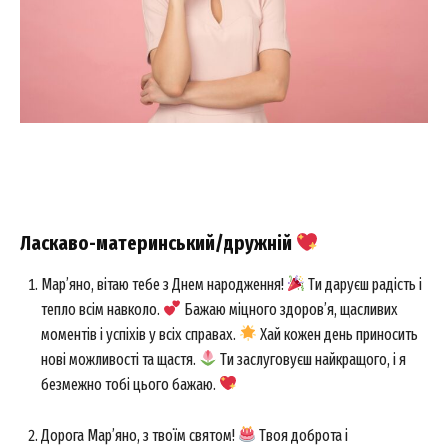
Ласкаво-материнський/дружній
Мар’яно, вітаю тебе з Днем народження!
Ти даруєш радість і
тепло всім навколо.
Бажаю міцного здоров’я, щасливих
моментів і успіхів у всіх справах.
Хай кожен день приносить
нові можливості та щастя.
Ти заслуговуєш найкращого, і я
безмежно тобі цього бажаю.
Дорога Мар’яно, з твоїм святом!
Твоя доброта і