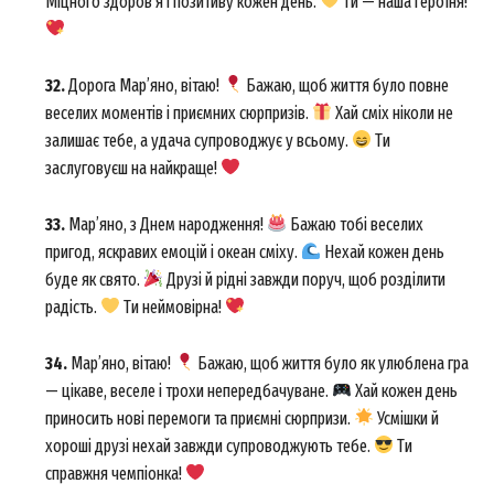
Міцного здоров’я і позитиву кожен день.
Ти — наша героїня!
32.
Дорога Мар’яно, вітаю!
Бажаю, щоб життя було повне
веселих моментів і приємних сюрпризів.
Хай сміх ніколи не
залишає тебе, а удача супроводжує у всьому.
Ти
заслуговуєш на найкраще!
33.
Мар’яно, з Днем народження!
Бажаю тобі веселих
пригод, яскравих емоцій і океан сміху.
Нехай кожен день
SUBSCRIBE NOW
буде як свято.
Друзі й рідні завжди поруч, щоб розділити
радість.
Ти неймовірна!
34.
Мар’яно, вітаю!
Бажаю, щоб життя було як улюблена гра
Company
— цікаве, веселе і трохи непередбачуване.
Хай кожен день
приносить нові перемоги та приємні сюрпризи.
Усмішки й
About
хороші друзі нехай завжди супроводжують тебе.
Ти
Contact us
справжня чемпіонка!