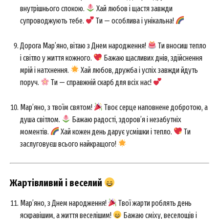
внутрішнього спокою.
Хай любов і щастя завжди
супроводжують тебе.
Ти — особлива і унікальна!
Дорога Мар’яно, вітаю з Днем народження!
Ти вносиш тепло
і світло у життя кожного.
Бажаю щасливих днів, здійснення
мрій і натхнення.
Хай любов, дружба і успіх завжди йдуть
поруч.
Ти — справжній скарб для всіх нас!
Мар’яно, з твоїм святом!
Твоє серце наповнене добротою, а
душа світлом.
Бажаю радості, здоров’я і незабутніх
моментів.
Хай кожен день дарує усмішки і тепло.
Ти
заслуговуєш всього найкращого!
Жартівливий і веселий
Мар’яно, з Днем народження!
Твої жарти роблять день
яскравішим, а життя веселішим!
Бажаю сміху, веселощів і