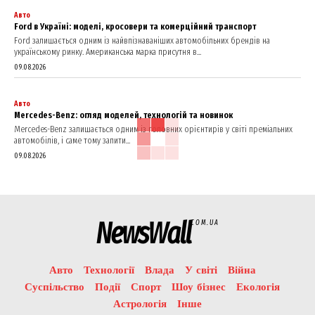
Авто
Ford в Україні: моделі, кросовери та комерційний транспорт
Ford залишається одним із найвпізнаваніших автомобільних брендів на
українському ринку. Американська марка присутня в...
09.08.2026
Авто
Mercedes-Benz: огляд моделей, технологій та новинок
Mercedes-Benz залишається одним із головних орієнтирів у світі преміальних
автомобілів, і саме тому запити...
09.08.2026
NewsWall
COM.UA
Авто
Технології
Влада
У світі
Війна
Суспільство
Події
Спорт
Шоу бізнес
Екологія
Астрологія
Інше