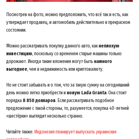
News Week
Посмотрев на фото, можно предположить, что всё так и есть, как
Magazine PRO
утверждает продавец, и автомобиль действительно в прекрасном
состоянии.
Можно рассматривать покупку данного авто, как
неплохую
инвестицию
, поскольку со временем старые машины только
дорожают. Иногда такие вложения могут быть
намного
выгоднее
, чем в недвижимость или криптовалюту.
Но не стоит забывать и о том, что за такую сумму на сегодняшний
день можно легко приобрести и
новую Lada Granta
. Она стоит
порядка
8 850 долларов
. Если рассматривать подобное
SUBSCRIBE NOW
предложение с такой стороны, то, разумеется, покупка 40-летней
«шестёрки» выглядит несколько странно.
Читайте также:
Индонезия планирует выпускать украинские
Company