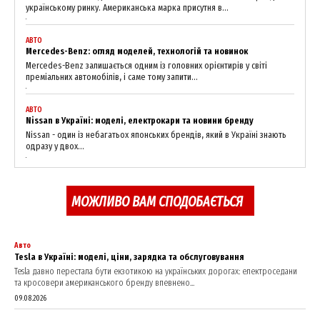
українському ринку. Американська марка присутня в...
АВТО
Mercedes-Benz: огляд моделей, технологій та новинок
Mercedes-Benz залишається одним із головних орієнтирів у світі
преміальних автомобілів, і саме тому запити...
АВТО
Nissan в Україні: моделі, електрокари та новини бренду
Nissan - один із небагатьох японських брендів, який в Україні знають
одразу у двох...
МОЖЛИВО ВАМ СПОДОБАЄТЬСЯ
Авто
Tesla в Україні: моделі, ціни, зарядка та обслуговування
Tesla давно перестала бути екзотикою на українських дорогах: електроседани
та кросовери американського бренду впевнено...
09.08.2026