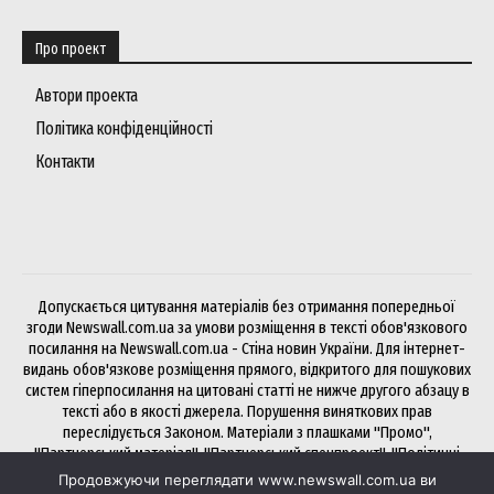
Про проект
Автори проекта
Політика конфіденційності
Контакти
Допускається цитування матеріалів без отримання попередньої
згоди Newswall.com.ua за умови розміщення в тексті обов'язкового
посилання на Newswall.com.ua - Стіна новин України. Для інтернет-
видань обов'язкове розміщення прямого, відкритого для пошукових
систем гіперпосилання на цитовані статті не нижче другого абзацу в
тексті або в якості джерела. Порушення виняткових прав
переслідується Законом. Матеріали з плашками "Промо",
"Партнерський матеріал", "Партнерський спецпроект", "Політичні
новини", "Прес-реліз", "PR", "Офіційно" публікуються на правах
Продовжуючи переглядати www.newswall.com.ua ви