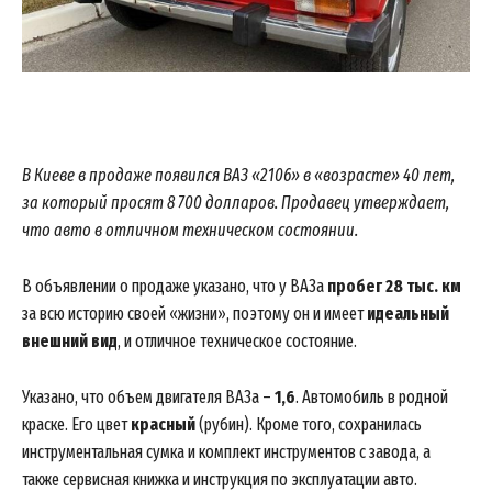
В Киеве в продаже появился ВАЗ «2106» в «возрасте» 40 лет,
за который просят 8 700 долларов. Продавец утверждает,
что авто в отличном техническом состоянии.
В объявлении о продаже указано, что у ВАЗа
пробег 28 тыс. км
за всю историю своей «жизни», поэтому он и имеет
идеальный
внешний вид
, и отличное техническое состояние.
Указано, что объем двигателя ВАЗа –
1,6
. Автомобиль в родной
краске. Его цвет
красный
(рубин). Кроме того, сохранилась
инструментальная сумка и комплект инструментов с завода, а
также сервисная книжка и инструкция по эксплуатации авто.