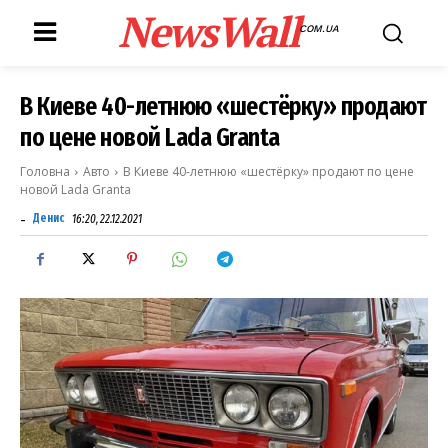
NewsWall
COM.UA
В Киеве 40-летнюю «шестёрку» продают
по цене новой Lada Granta
Головна
Авто
В Киеве 40-летнюю «шестёрку» продают по цене
новой Lada Granta
-
Денис
16:20, 22.12.2021