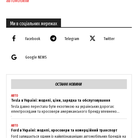
автомобили
About
Contact us
Ми в соціальних мережах
My account
Facebook
Telegram
Twitter
Google NEWS
ОСТАННІ НОВИНИ
АВТО
Tesla в Україні: моделі, ціни, зарядка та обслуговування
Tesla давно перестала бути екзотикою на українських дорогах:
електроседани та кросовери американського бренду впевнено...
АВТО
Ford в Україні: моделі, кросовери та комерційний транспорт
Ford залишається одним із найвпізнаваніших автомобільних брендів на