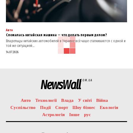
Авто
Сломалась китайская машина — что делать первым делом?
Владельцы китайских автомобилей в Украине всё чаще сталкиваются с одной и
той же ситуацией:...
14.07.2026
NewsWall
COM.UA
Авто
Технології
Влада
У світі
Війна
Суспільство
Події
Спорт
Шоу бізнес
Екологія
Астрологія
Інше
рус