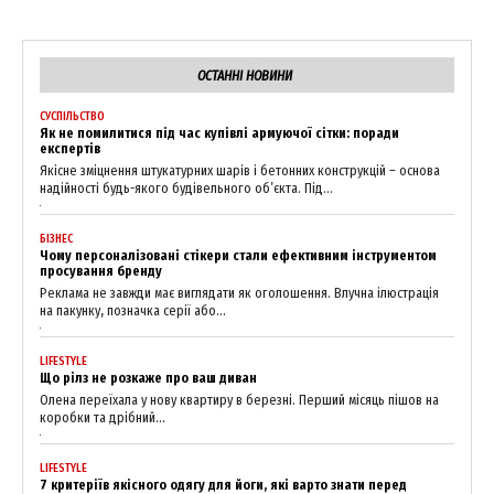
ОСТАННІ НОВИНИ
SUBSCRIBE NOW
СУСПІЛЬСТВО
Як не помилитися під час купівлі армуючої сітки: поради
експертів
Якісне зміцнення штукатурних шарів і бетонних конструкцій – основа
надійності будь-якого будівельного об’єкта. Під...
Company
БІЗНЕС
Чому персоналізовані стікери стали ефективним інструментом
просування бренду
About
Реклама не завжди має виглядати як оголошення. Влучна ілюстрація
на пакунку, позначка серії або...
Contact us
My account
LIFESTYLE
Що рілз не розкаже про ваш диван
Олена переїхала у нову квартиру в березні. Перший місяць пішов на
коробки та дрібний...
LIFESTYLE
7 критеріїв якісного одягу для йоги, які варто знати перед