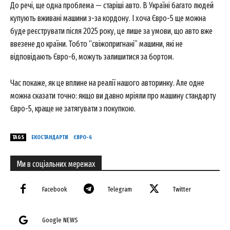
До речі, ще одна проблема — старіші авто. В Україні багато людей
купують вживані машини з-за кордону. І хоча Євро-5 ще можна
буде реєструвати після 2025 року, це лише за умови, що авто вже
ввезене до країни. Тобто “свіжопригнані” машини, які не
відповідають Євро-6, можуть залишитися за бортом.
Час покаже, як це вплине на реалії нашого авторинку. Але одне
можна сказати точно: якщо ви давно мріяли про машину стандарту
Євро-5, краще не затягувати з покупкою.
News Week
TAGS
ЕКОСТАНДАРТИ
ЄВРО-6
Magazine PRO
Ми в соціальних мережах
Facebook
Telegram
Twitter
Google NEWS