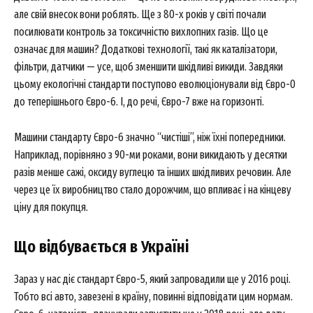
але свій внесок вони роблять. Ще з 80-х років у світі почали
посилювати контроль за токсичністю вихлопних газів. Що це
означає для машин? Додаткові технології, такі як каталізатори,
фільтри, датчики — усе, щоб зменшити шкідливі викиди. Завдяки
цьому екологічні стандарти поступово еволюціонували від Євро-0
до теперішнього Євро-6. І, до речі, Євро-7 вже на горизонті.
Машини стандарту Євро-6 значно “чистіші”, ніж їхні попередники.
Наприклад, порівняно з 90-ми роками, вони викидають у десятки
разів менше сажі, оксиду вуглецю та інших шкідливих речовин. Але
через це їх виробництво стало дорожчим, що впливає і на кінцеву
ціну для покупця.
Що відбувається в Україні
Зараз у нас діє стандарт Євро-5, який запровадили ще у 2016 році.
Тобто всі авто, завезені в країну, повинні відповідати цим нормам.