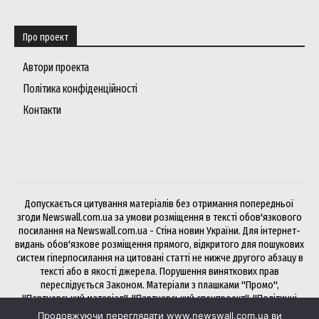
Про проект
Автори проекта
Політика конфіденційності
Контакти
Допускається цитування матеріалів без отримання попередньої
згоди Newswall.com.ua за умови розміщення в тексті обов'язкового
посилання на Newswall.com.ua - Стіна новин України. Для інтернет-
видань обов'язкове розміщення прямого, відкритого для пошукових
систем гіперпосилання на цитовані статті не нижче другого абзацу в
тексті або в якості джерела. Порушення виняткових прав
переслідується Законом. Матеріали з плашками "Промо",
"Партнерський матеріал", "Партнерський спецпроект", "Політичні
новини", "Прес-реліз", "PR", "Офіційно" публікуються на правах
Продовжуючи переглядати www.newswall.com.ua ви