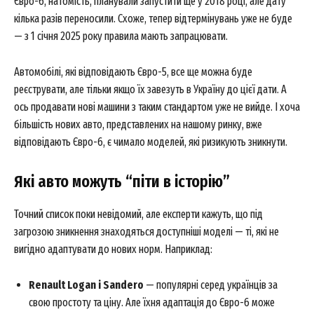
Євро-6, натомість, планували запустити ще у 2018 році, але дату
кілька разів переносили. Схоже, тепер відтермінувань уже не буде
— з 1 січня 2025 року правила мають запрацювати.
Автомобілі, які відповідають Євро-5, все ще можна буде
реєструвати, але тільки якщо їх завезуть в Україну до цієї дати. А
ось продавати нові машини з таким стандартом уже не вийде. І хоча
більшість нових авто, представлених на нашому ринку, вже
відповідають Євро-6, є чимало моделей, які ризикують зникнути.
Які авто можуть “піти в історію”
Точний список поки невідомий, але експерти кажуть, що під
загрозою зникнення знаходяться доступніші моделі — ті, які не
вигідно адаптувати до нових норм. Наприклад:
Renault Logan і Sandero
— популярні серед українців за
свою простоту та ціну. Але їхня адаптація до Євро-6 може