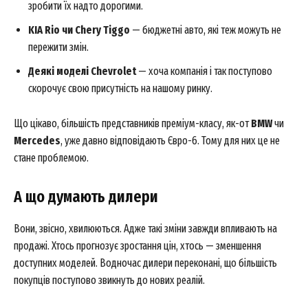
зробити їх надто дорогими.
KIA Rio чи Chery Tiggo
— бюджетні авто, які теж можуть не
пережити змін.
Деякі моделі Chevrolet
— хоча компанія і так поступово
скорочує свою присутність на нашому ринку.
Що цікаво, більшість представників преміум-класу, як-от
BMW
чи
Mercedes
, уже давно відповідають Євро-6. Тому для них це не
стане проблемою.
А що думають дилери
Вони, звісно, хвилюються. Адже такі зміни завжди впливають на
продажі. Хтось прогнозує зростання цін, хтось — зменшення
доступних моделей. Водночас дилери переконані, що більшість
покупців поступово звикнуть до нових реалій.