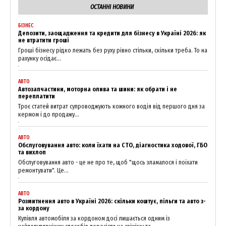
ОСТАННІ НОВИНИ
БІЗНЕС
Депозити, заощадження та кредити для бізнесу в Україні 2026: як
не втратити гроші
Гроші бізнесу рідко лежать без руху рівно стільки, скільки треба. То на
рахунку осідає...
АВТО
Автозапчастини, моторна олива та шини: як обрати і не
переплатити
Троє статей витрат супроводжують кожного водія від першого дня за
кермом і до продажу...
News Week
Magazine PRO
АВТО
Обслуговування авто: коли їхати на СТО, діагностика ходової, ГБО
та вихлоп
Обслуговування авто - це не про те, щоб "щось зламалося і поїхати
ремонтувати". Це...
АВТО
Розмитнення авто в Україні 2026: скільки коштує, пільги та авто з-
за кордону
Купівля автомобіля за кордоном досі лишається одним із