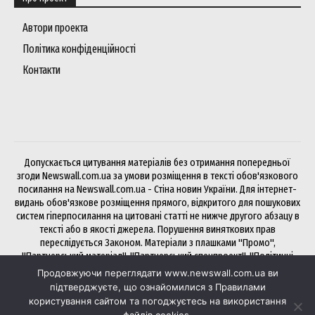
Автори проекта
Політика конфіденційності
Контакти
Допускається цитування матеріалів без отримання попередньої
згоди Newswall.com.ua за умови розміщення в тексті обов'язкового
посилання на Newswall.com.ua - Стіна новин України. Для інтернет-
видань обов'язкове розміщення прямого, відкритого для пошукових
систем гіперпосилання на цитовані статті не нижче другого абзацу в
тексті або в якості джерела. Порушення виняткових прав
переслідується Законом. Матеріали з плашками "Промо",
"Партнерський матеріал", "Партнерський спецпроект", "Політичні
новини", "Прес-реліз", "PR", "Офіційно" публікуються на правах
Продовжуючи переглядати www.newswall.com.ua ви
реклами.
підтверджуєте, що ознайомилися з Правилами
користування сайтом та погоджуєтесь на використання