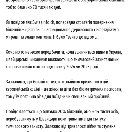
тобто близько 70 тисяч людей.
Як повідомляє Swissinfo.ch, попередня стратегія повернення
біженців – це спільне напрацювання Державного секретаріату з
міграції та влади кантонів. Її було “взято до відома”.
Хоча ніхто не може передбачити, коли закінчиться війна в Україні,
швейцарські чиновники вважають, що тимчасовий захист наших
співвітчизників можна відмінити у 2024 чи 2025 році.
Зазначимо, що більшість тих, хто знайшов прихисток в цій
європейській країні – це жінки та діти без біометричних паспортів,
тому їм потрібна віза для поїздки чи спеціальний проїзний.
Повідомляється, що близько 20% біженців, або ж 14 тисяч осіб,
перебуватимуть у Швейцарії поки триватиме дія статусу
тимчасового захисту. Залежно від тривалості війни та ступеня