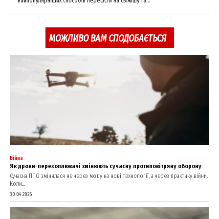
найпопулярніших способів пересісти на свіжішу та...
МОЖЛИВО ВАМ СПОДОБАЄТЬСЯ
SUBSCRIBE NOW
Company
About
Contact us
My account
Війна
Як дрони-перехоплювачі змінюють сучасну протиповітряну оборону
Сучасна ППО змінилася не через моду на нові технології, а через практику війни.
Коли...
30.04.2026