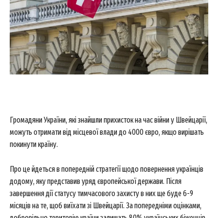
Громадяни України, які знайшли прихисток на час війни у Швейцарії,
можуть отримати від місцевої влади до 4000 євро, якщо вирішать
покинути країну.
Про це йдеться в попередній стратегії щодо повернення українців
додому, яку представив уряд європейської держави. Після
завершення дії статусу тимчасового захисту в них ще буде 6-9
місяців на те, щоб виїхати зі Швейцарії. За попередніми оцінками,
добровільно територію країни залишать 80% українських біженців,