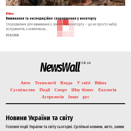
Війна
Виживання та експедиційне спорядження у воєнторгу
Спорядження для виживання у сучасному воєнторгу — це не просто набір
інструментів, а комплексна...
05.02.2026
NewsWall
COM.UA
Авто
Технології
Влада
У світі
Війна
Суспільство
Події
Спорт
Шоу бізнес
Екологія
Астрологія
Інше
рус
Новини України та світу
Головні події України та світу сьогодні. Суспільні новини, авто, заяви