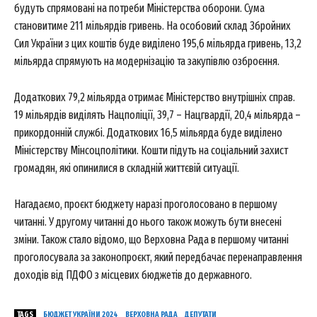
будуть спрямовані на потреби Міністерства оборони. Сума
становитиме 211 мільярдів гривень. На особовий склад Збройних
Сил України з цих коштів буде виділено 195,6 мільярда гривень, 13,2
мільярда спрямують на модернізацію та закупівлю озброєння.
Додаткових 79,2 мільярда отримає Міністерство внутрішніх справ.
19 мільярдів виділять Нацполіції, 39,7 – Нацгвардії, 20,4 мільярда –
прикордонній службі. Додаткових 16,5 мільярда буде виділено
Міністерству Мінсоцполітики. Кошти підуть на соціальний захист
громадян, які опинилися в складній життєвій ситуації.
Нагадаємо, проєкт бюджету наразі проголосовано в першому
читанні. У другому читанні до нього також можуть бути внесені
зміни. Також стало відомо, що Верховна Рада в першому читанні
проголосувала за законопроєкт, який передбачає перенаправлення
доходів від ПДФО з місцевих бюджетів до державного.
TAGS
БЮДЖЕТ УКРАЇНИ 2024
ВЕРХОВНА РАДА
ДЕПУТАТИ