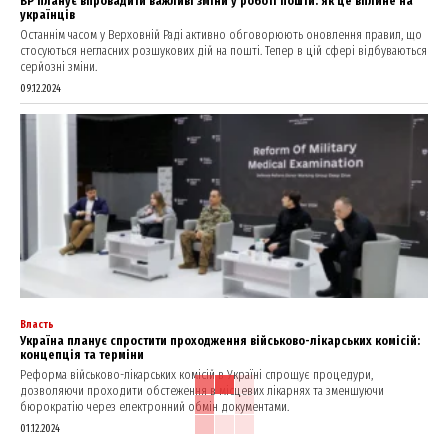
ВР планує впровадити важливі зміни у роботі пошти: як це вплине на
українців
Останнім часом у Верховній Раді активно обговорюють оновлення правил, що
стосуються негласних розшукових дій на пошті. Тепер в цій сфері відбуваються
серйозні зміни.
09.12.2024
Власть
Україна планує спростити проходження військово-лікарських комісій:
концепція та терміни
Реформа військово-лікарських комісій в Україні спрощує процедури,
дозволяючи проходити обстеження в місцевих лікарнях та зменшуючи
бюрократію через електронний обмін документами.
01.12.2024