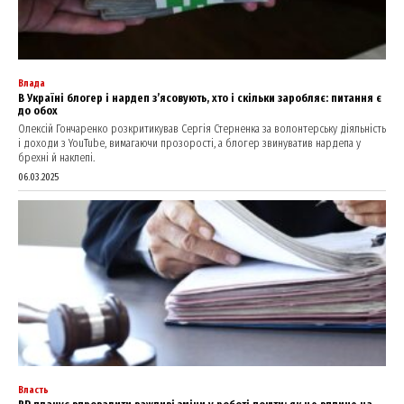
SUBSCRIBE NOW
Влада
Company
В Україні блогер і нардеп з’ясовують, хто і скільки заробляє: питання є
до обох
Олексій Гончаренко розкритикував Сергія Стерненка за волонтерську діяльність
About
і доходи з YouTube, вимагаючи прозорості, а блогер звинуватив нардепа у
брехні й наклепі.
Contact us
06.03.2025
My account
Власть