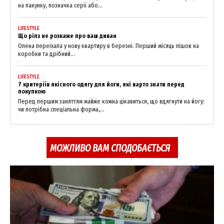
на пакунку, позначка серії або...
LIFESTYLE
Що рілз не розкаже про ваш диван
Олена переїхала у нову квартиру в березні. Перший місяць пішов на
коробки та дрібний...
LIFESTYLE
News Week
7 критеріїв якісного одягу для йоги, які варто знати перед
покупкою
Magazine PRO
Перед першим заняттям майже кожна цікавиться, що вдягнути на йогу:
чи потрібна спеціальна форма,...
МОЖЛИВО ВАМ СПОДОБАЄТЬСЯ