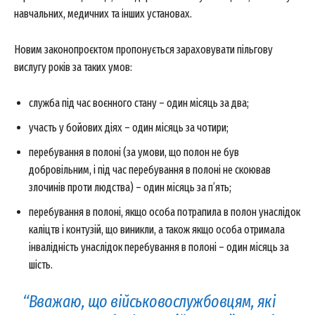
навчальних, медичних та інших установах.
Новим законопроєктом пропонується зараховувати пільгову
вислугу років за таких умов:
служба під час воєнного стану – один місяць за два;
участь у бойових діях – один місяць за чотири;
перебування в полоні (за умови, що полон не був
добровільним, і під час перебування в полоні не скоював
злочинів проти людства) – один місяць за п’ять;
перебування в полоні, якщо особа потрапила в полон унаслідок
каліцтв і контузій, що виникли, а також якщо особа отримала
інвалідність унаслідок перебування в полоні – один місяць за
шість.
“Вважаю, що військовослужбовцям, які