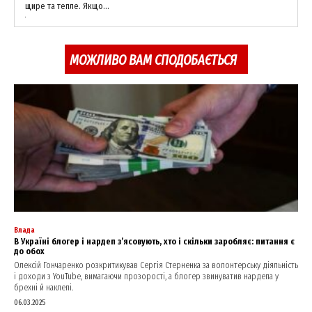
Company
щире та тепле. Якщо...
About
МОЖЛИВО ВАМ СПОДОБАЄТЬСЯ
Contact us
My account
Влада
В Україні блогер і нардеп з’ясовують, хто і скільки заробляє: питання є
до обох
Олексій Гончаренко розкритикував Сергія Стерненка за волонтерську діяльність
і доходи з YouTube, вимагаючи прозорості, а блогер звинуватив нардепа у
брехні й наклепі.
06.03.2025