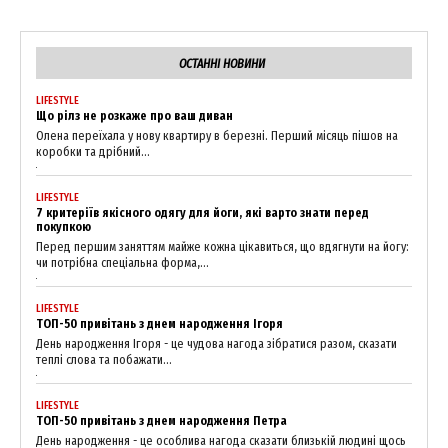
News Week
ОСТАННІ НОВИНИ
Magazine PRO
LIFESTYLE
Що рілз не розкаже про ваш диван
Олена переїхала у нову квартиру в березні. Перший місяць пішов на
коробки та дрібний...
LIFESTYLE
7 критеріїв якісного одягу для йоги, які варто знати перед
покупкою
Перед першим заняттям майже кожна цікавиться, що вдягнути на йогу:
чи потрібна спеціальна форма,...
LIFESTYLE
ТОП-50 привітань з днем народження Ігоря
День народження Ігоря - це чудова нагода зібратися разом, сказати
SUBSCRIBE NOW
теплі слова та побажати...
LIFESTYLE
ТОП-50 привітань з днем народження Петра
День народження - це особлива нагода сказати близькій людині щось