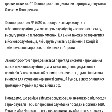
деяких інших осіб”. Законопроєкт ініційований народним депутатом
Олексієм Гончаренком.
Законопроєктом №9680 пропонується нараховувати
військовослужбовцям, які несуть службу під час воєнного стану,
вислугу років на пільгових умовах. Ця зміна також має торкнутися
військовослужбовців, які беруть участь у здійсненні заходів із
забезпечення національної безпеки і оборони.
Законопроєктом передбачається перегляд системи нарахування
пенсій військовослужбовцям, а також введення додаткових
привілеїв. У пояснювальній записці зазначено, що дана ініціатива
виникла для усунення нерівності ситуацій і умов, в яких опинилися
громадяни України під час війни з рф.
Нагадаємо, що раніше військовослужбовцям незалежно від посади
зараховували час безперервної служби на посадах в органах МВС
України або Нацполіції, які є державними службовцями, а також у