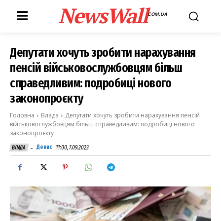
NewsWall
COM.UA
Депутати хочуть зробити нарахування
пенсій військовослужбовцям більш
справедливим: подробиці нового
законопроєкту
Головна
Влада
Депутати хочуть зробити нарахування пенсій
військовослужбовцям більш справедливим: подробиці нового
законопроєкту
-
Денис
11:00, 7.09.2023
ВЛАДА