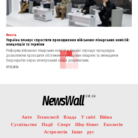
Власть
Україна планує спростити проходження військово-лікарських комісій:
концепція та терміни
Реформа військово-лікарських комісій в Україні спрощує процедури,
дозволяючи проходити обстеження в місцевих лікарнях та зменшуючи
бюрократію через електронний обмін документами.
01.12.2024
NewsWall
COM.UA
Авто
Технології
Влада
У світі
Війна
Суспільство
Події
Спорт
Шоу бізнес
Екологія
Астрологія
Інше
рус