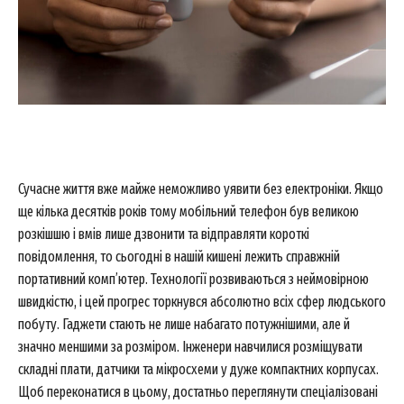
Сучасне життя вже майже неможливо уявити без електроніки. Якщо
ще кілька десятків років тому мобільний телефон був великою
розкішшю і вмів лише дзвонити та відправляти короткі
повідомлення, то сьогодні в нашій кишені лежить справжній
портативний комп’ютер. Технології розвиваються з неймовірною
швидкістю, і цей прогрес торкнувся абсолютно всіх сфер людського
побуту. Гаджети стають не лише набагато потужнішими, але й
значно меншими за розміром. Інженери навчилися розміщувати
складні плати, датчики та мікросхеми у дуже компактних корпусах.
Щоб переконатися в цьому, достатньо переглянути спеціалізовані