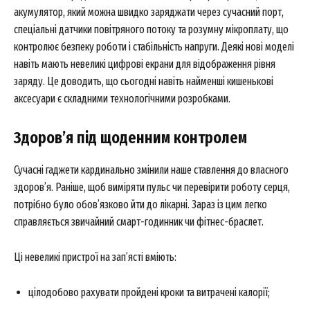
акумулятор, який можна швидко заряджати через сучасний порт,
спеціальні датчики повітряного потоку та розумну мікроплату, що
контролює безпеку роботи і стабільність напруги. Деякі нові моделі
навіть мають невеликі цифрові екрани для відображення рівня
заряду. Це доводить, що сьогодні навіть найменші кишенькові
аксесуари є складними технологічними розробками.
Здоров’я під щоденним контролем
Сучасні гаджети кардинально змінили наше ставлення до власного
здоров’я. Раніше, щоб виміряти пульс чи перевірити роботу серця,
потрібно було обов’язково йти до лікарні. Зараз із цим легко
справляється звичайний смарт-годинник чи фітнес-браслет.
Ці невеликі пристрої на зап’ясті вміють:
цілодобово рахувати пройдені кроки та витрачені калорії;