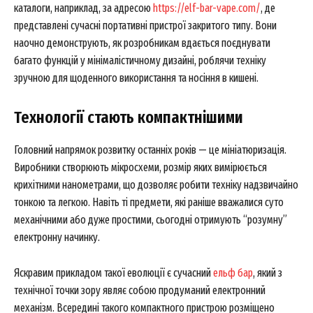
каталоги, наприклад, за адресою
https://elf-bar-vape.com/
, де
представлені сучасні портативні пристрої закритого типу. Вони
наочно демонструють, як розробникам вдається поєднувати
багато функцій у мінімалістичному дизайні, роблячи техніку
зручною для щоденного використання та носіння в кишені.
Технології стають компактнішими
Головний напрямок розвитку останніх років — це мініатюризація.
Виробники створюють мікросхеми, розмір яких вимірюється
крихітними нанометрами, що дозволяє робити техніку надзвичайно
тонкою та легкою. Навіть ті предмети, які раніше вважалися суто
механічними або дуже простими, сьогодні отримують “розумну”
електронну начинку.
Яскравим прикладом такої еволюції є сучасний
ельф бар
, який з
технічної точки зору являє собою продуманий електронний
механізм. Всередині такого компактного пристрою розміщено