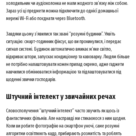
холодильник чи аудіоколонка не мали жодного зв’язку між собою.
Зараз усі ці предмети можна підключити до однієї домашньої
мережі Wi-Fi або поєднати через Bluetooth.
Завдяки цьому з’явилися так звані “розумні будинки”. Уявіть
ситуацію: смарт-годинник фіксує, що ви прокинулися, і передає
сигнал системі. Будинок автоматично вмикає м’яке світло,
відкриває штори, запускає кондиціонер та кавоварку. Людям більше
не потрібно налаштовувати кожен прилад окремо, адже гаджети
навчилися обмінюватися інформацією та підлаштовуватися під
щоденні звички господарів.
Штучний інтелект у звичайних речах
Словосполучення “штучний інтелект” часто звучить як щось із
фантастичних фільмів. Але насправді ми стикаємося з ним щодня.
Коли ви робите фотографію на смартфон уночі, саме розумні
алгоритми освітлюють кадр, прибирають розмитість та роблять