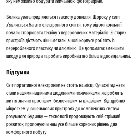
яку неможливо обдурити звичайною фотографією.
Велика увага приділяється і захисту довкілля. Щороку у світі
Company
з’являється багато електронного сміття, тому відомі компанії
почали створювати техніку з перероблених матеріалів. Зі старих
About
пристроїв дістають цінні метали, а нові корпуси роблять із
переробленого пластику чи алюмінію. Це допомагає зменшити
Contact us
шкоду для природи та робить виробництво більш відповідальним.
My account
Підсумки
Світ портативної електроніки не стоїть на місці. Сучасні гаджети
стали нашими надійними щоденними помічниками, які роблять
життя значно простішим, безпечнішим та цікавішим. Від дрібних
мікросхем у кишенькових пристроях до комплексних систем
розумного будинку — технології продовжують свій стрімкий
розвиток, пропонуючи нам усе більше корисних рішень для
комфортного побуту.