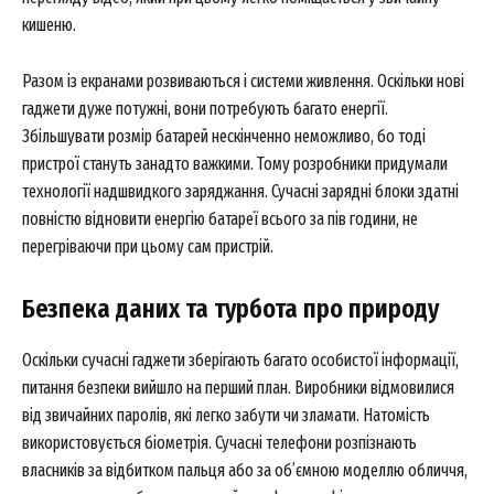
кишеню.
Разом із екранами розвиваються і системи живлення. Оскільки нові
гаджети дуже потужні, вони потребують багато енергії.
Збільшувати розмір батарей нескінченно неможливо, бо тоді
News Week
пристрої стануть занадто важкими. Тому розробники придумали
Magazine PRO
технології надшвидкого заряджання. Сучасні зарядні блоки здатні
повністю відновити енергію батареї всього за пів години, не
перегріваючи при цьому сам пристрій.
Безпека даних та турбота про природу
Оскільки сучасні гаджети зберігають багато особистої інформації,
питання безпеки вийшло на перший план. Виробники відмовилися
від звичайних паролів, які легко забути чи зламати. Натомість
використовується біометрія. Сучасні телефони розпізнають
власників за відбитком пальця або за об’ємною моделлю обличчя,
SUBSCRIBE NOW