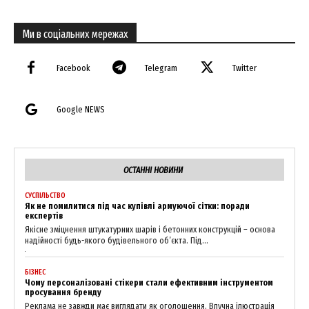
Ми в соціальних мережах
Facebook
Telegram
Twitter
Google NEWS
ОСТАННІ НОВИНИ
СУСПІЛЬСТВО
Як не помилитися під час купівлі армуючої сітки: поради
експертів
Якісне зміцнення штукатурних шарів і бетонних конструкцій – основа
надійності будь-якого будівельного об’єкта. Під...
БІЗНЕС
Чому персоналізовані стікери стали ефективним інструментом
просування бренду
Реклама не завжди має виглядати як оголошення. Влучна ілюстрація