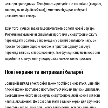
кольори природними. Телефон сам розуміє, що він знімає (людину,
тварину чи вечірній пейзаж), і миттєво підбирає найкращі
налаштування камери.
Крім того, сучасні гаджети допомагають долати мовні бар’єри.
Розумні навушники чи спеціальні програми у смартфоні можуть
перекладати розмову з іноземцем у режимі реального часу. Ви
просто говорите рідною мовою, а пристрій одразу озвучує
переклад вашому співрозмовнику. Такі функції стирають кордони
та роблять спілкування у подорожах максимально простим.
Нові екрани та витривалі батареї
Зовнішній вигляд електроніки також постійно змінюється. Звичайні
плоскі екрани поступово поступаються місцем гнучким дисплеям.
Сьогодні вже нікого не здивуєш смартфоном, який можна скласти
навпіл, як блокнот. Це дозволяє мати великий екран для зручного
перегляду відео, який при цьому легко поміщається у звичайну