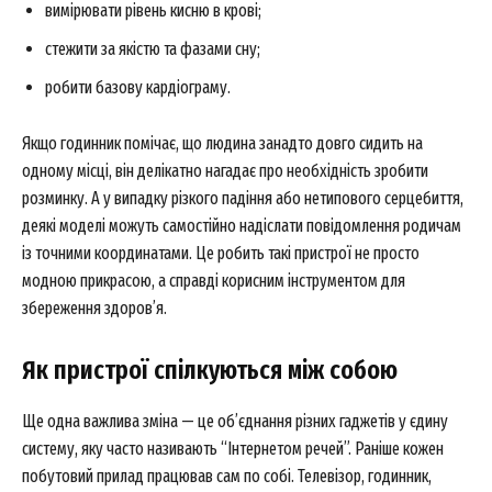
вимірювати рівень кисню в крові;
стежити за якістю та фазами сну;
робити базову кардіограму.
Якщо годинник помічає, що людина занадто довго сидить на
одному місці, він делікатно нагадає про необхідність зробити
розминку. А у випадку різкого падіння або нетипового серцебиття,
деякі моделі можуть самостійно надіслати повідомлення родичам
із точними координатами. Це робить такі пристрої не просто
модною прикрасою, а справді корисним інструментом для
збереження здоров’я.
Як пристрої спілкуються між собою
Ще одна важлива зміна — це об’єднання різних гаджетів у єдину
систему, яку часто називають “Інтернетом речей”. Раніше кожен
побутовий прилад працював сам по собі. Телевізор, годинник,