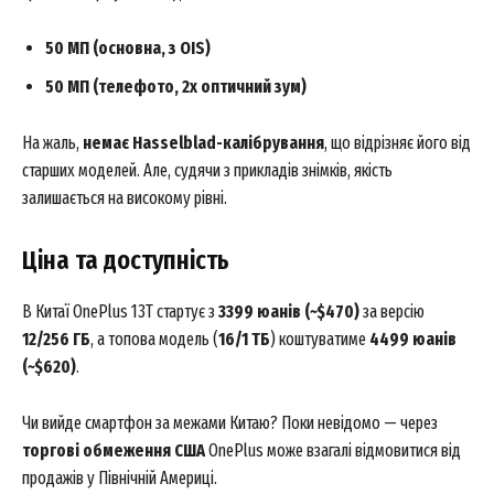
50 МП (основна, з OIS)
50 МП (телефото, 2x оптичний зум)
На жаль,
немає Hasselblad-калібрування
, що відрізняє його від
старших моделей. Але, судячи з прикладів знімків, якість
залишається на високому рівні.
Ціна та доступність
В Китаї OnePlus 13T стартує з
3399 юанів (~$470)
за версію
12/256 ГБ
, а топова модель (
16/1 ТБ
) коштуватиме
4499 юанів
(~$620)
.
Чи вийде смартфон за межами Китаю? Поки невідомо — через
торгові обмеження США
OnePlus може взагалі відмовитися від
продажів у Північній Америці.