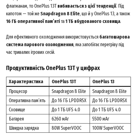
флагманам, то OnePlus 13T
вибивається з цієї тенденції
. Під
капотом — той же
Snapdragon 8 Elite
, що й у OnePlus 13, а також
16 ГБ оперативної пам’яті
та
1 ТБ вбудованого сховища
.
Для ефективного охолодження використовується
багатошарова
система парового охолодження
, яка запобігає перегріву під
час тривалих ігрових сесій.
Продуктивність OnePlus 13T у цифрах
Характеристика
OnePlus 13T
OnePlus 13
Процесор
Snapdragon 8 Elite
Snapdragon 8 Elite
Оперативна пам’ять
До 16 ГБ LPDDR5X
До 16 ГБ LPDDR5X
Сховище
До 1 ТБ UFS 4.0
До 1 ТБ UFS 4.0
Батарея
6260 мАг
5500 мАг
Швидка зарядка
80W SuperVOOC
100W SuperVOOC