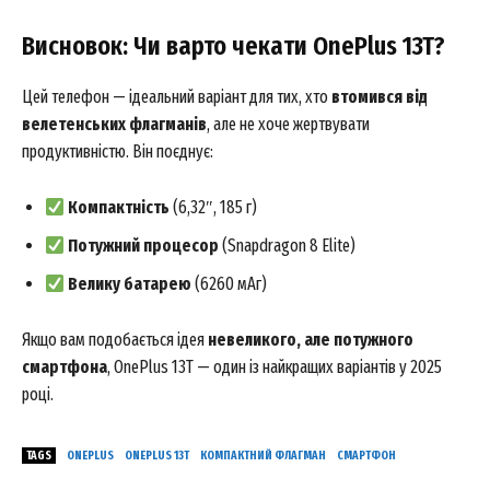
Висновок: Чи варто чекати OnePlus 13T?
Цей телефон — ідеальний варіант для тих, хто
втомився від
велетенських флагманів
, але не хоче жертвувати
News Week
продуктивністю. Він поєднує:
Magazine PRO
Компактність
(6,32″, 185 г)
Потужний процесор
(Snapdragon 8 Elite)
Велику батарею
(6260 мАг)
Якщо вам подобається ідея
невеликого, але потужного
смартфона
, OnePlus 13T — один із найкращих варіантів у 2025
році.
TAGS
ONEPLUS
ONEPLUS 13T
КОМПАКТНИЙ ФЛАГМАН
СМАРТФОН
SUBSCRIBE NOW