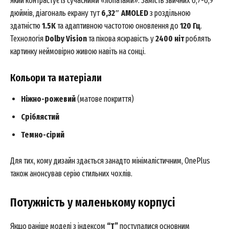
який контрастує із сучасними «лопатами». Замість звичних 6,7-6,9
дюймів, діагональ екрану тут
6,32″ AMOLED
з роздільною
здатністю
1.5K
та адаптивною частотою оновлення до
120 Гц
.
Технологія
Dolby Vision
та пікова яскравість у
2400 ніт
роблять
картинку неймовірно живою навіть на сонці.
Кольори та матеріали
Ніжно-рожевий
(матове покриття)
Сріблястий
Темно-сірий
Для тих, кому дизайн здається занадто мінімалістичним, OnePlus
також анонсував серію стильних чохлів.
Потужність у маленькому корпусі
Якщо раніше моделі з індексом
“T”
поступалися основним