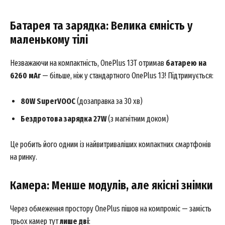
Батарея та зарядка: Велика ємність у
маленькому тілі
Незважаючи на компактність, OnePlus 13T отримав
батарею на
6260 мАг
— більше, ніж у стандартного OnePlus 13! Підтримується:
80W SuperVOOC
(дозаправка за 30 хв)
Бездротова зарядка 27W
(з магнітним доком)
Це робить його одним із найвитриваліших компактних смартфонів
на ринку.
Камера: Менше модулів, але якісні знімки
Через обмеження простору OnePlus пішов на компроміс — замість
трьох камер тут
лише дві
: