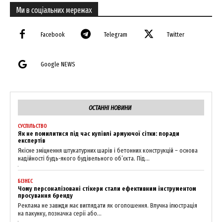
Ми в соціальних мережах
Company
Facebook
Telegram
Twitter
About
Google NEWS
Contact us
My account
ОСТАННІ НОВИНИ
СУСПІЛЬСТВО
Як не помилитися під час купівлі армуючої сітки: поради
експертів
Якісне зміцнення штукатурних шарів і бетонних конструкцій – основа
надійності будь-якого будівельного об’єкта. Під...
БІЗНЕС
Чому персоналізовані стікери стали ефективним інструментом
просування бренду
Реклама не завжди має виглядати як оголошення. Влучна ілюстрація
на пакунку, позначка серії або...