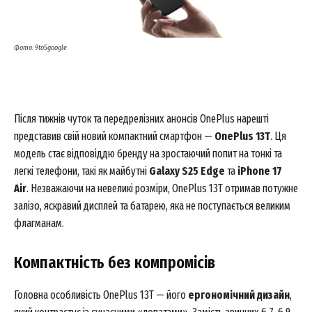
Фото: 9to5google
Після тижнів чуток та передрелізних анонсів OnePlus нарешті
представив свій новий компактний смартфон —
OnePlus 13T
. Ця
модель стає відповіддю бренду на зростаючий попит на тонкі та
легкі телефони, такі як майбутні
Galaxy S25 Edge
та
iPhone 17
Air
. Незважаючи на невеликі розміри, OnePlus 13T отримав потужне
залізо, яскравий дисплей та батарею, яка не поступається великим
флагманам.
Компактність без компромісів
Головна особливість OnePlus 13T — його
ергономічний дизайн
,