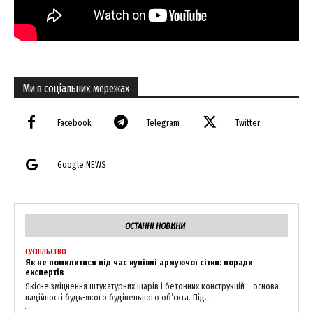
Ми в соціальних мережах
News Week
Facebook
Telegram
Twitter
Magazine PRO
Google NEWS
ОСТАННІ НОВИНИ
СУСПІЛЬСТВО
Як не помилитися під час купівлі армуючої сітки: поради
експертів
Якісне зміцнення штукатурних шарів і бетонних конструкцій – основа
надійності будь-якого будівельного об’єкта. Під...