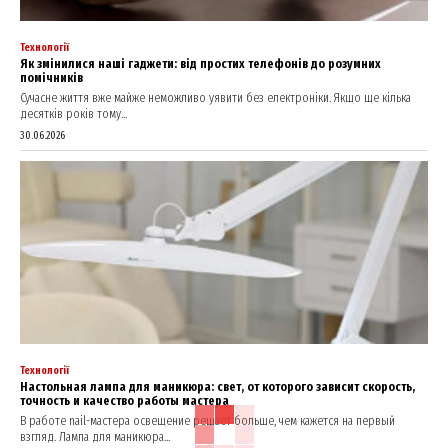
Технології
Як змінилися наші гаджети: від простих телефонів до розумних
помічників
Сучасне життя вже майже неможливо уявити без електроніки. Якщо ще кілька
десятків років тому...
30.06.2026
Технології
Настольная лампа для маникюра: свет, от которого зависит скорость,
точность и качество работы мастера
В работе nail-мастера освещение решает больше, чем кажется на первый
взгляд. Лампа для маникюра...