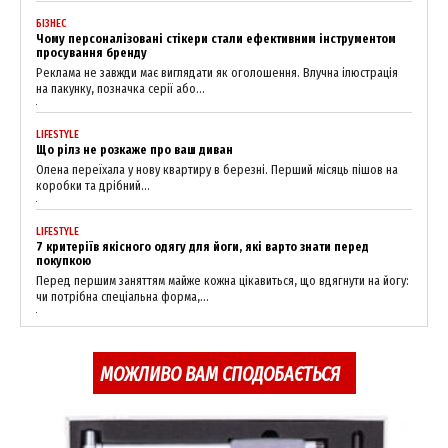
SUBSCRIBE NOW
БІЗНЕС
Чому персоналізовані стікери стали ефективним інструментом
просування бренду
Реклама не завжди має виглядати як оголошення. Влучна ілюстрація
на пакунку, позначка серії або...
Company
LIFESTYLE
Що рілз не розкаже про ваш диван
Олена переїхала у нову квартиру в березні. Перший місяць пішов на
About
коробки та дрібний...
Contact us
LIFESTYLE
My account
7 критеріїв якісного одягу для йоги, які варто знати перед
покупкою
Перед першим заняттям майже кожна цікавиться, що вдягнути на йогу:
чи потрібна спеціальна форма,...
МОЖЛИВО ВАМ СПОДОБАЄТЬСЯ