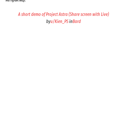
A short demo of Project Astra (Share screen with Live)
by
u/Kien_PS
in
Bard