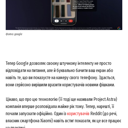
Фото: google
Тепер Google дозволяє своєму штучному інтелекту не просто
відповідати на питання, але й буквально бачити ваш екран або
навіть те, що ви показуєте на камеру свого телефону. Здається,
вони серйозно вирішили вразити користувачів новими фішками.
Цікаво, що про цю технологію (її тоді ще називали Project Astra)
компанія вперше розповідала майже рік тому. Тепер, нарешті, її
почали запускати офіційно. Один із
користувачів
Reddit (до речі,
власник смартфона Xiaomi) навіть встиг показати, як це все працює
на практиці.