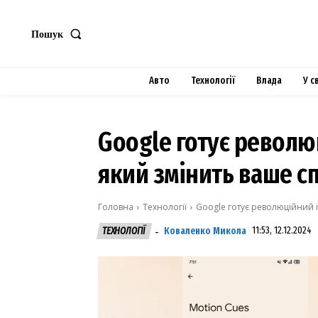
Пошук
Авто
Технології
Влада
У с
Google готує револю
який змінить ваше с
Головна
Технології
Google готує революційний і
Коваленко Микола
11:53, 12.12.2024
ТЕХНОЛОГІЇ
-