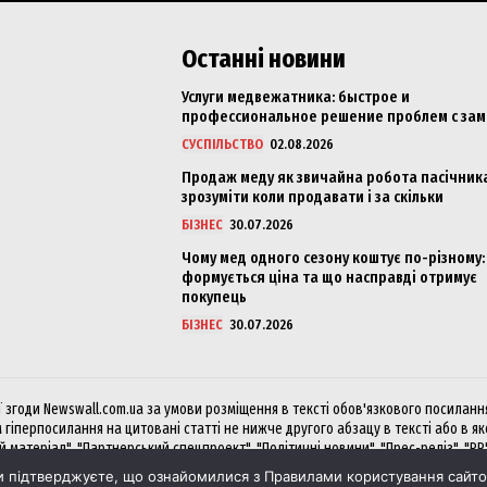
Останні новини
Услуги медвежатника: быстрое и
профессиональное решение проблем с за
СУСПІЛЬСТВО
02.08.2026
Продаж меду як звичайна робота пасічника
зрозуміти коли продавати і за скільки
БІЗНЕС
30.07.2026
Чому мед одного сезону коштує по-різному:
формується ціна та що насправді отримує
покупець
БІЗНЕС
30.07.2026
згоди Newswall.com.ua за умови розміщення в тексті обов'язкового посилання 
 гіперпосилання на цитовані статті не нижче другого абзацу в тексті або в я
матеріал", "Партнерський спецпроект", "Політичні новини", "Прес-реліз", "PR
підтверджуєте, що ознайомилися з Правилами користування сайтом