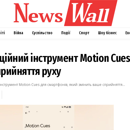
віті
Війна
Суспільство
Події
Спорт
Шоу бізнес
Ек
ційний інструмент Motion Cues
прийняття руху
нструмент Motion Cues для смартфонів, який змінить ваше сприйняття...