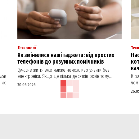
Технології
Техн
Як змінилися наші гаджети: від простих
Нас
телефонів до розумних помічників
кот
ка
Сучасне життя вже майже неможливо уявити без
електроніки. Якщо ще кілька десятків років тому...
мов
В р
них
чем 
30.06.2026
26.0