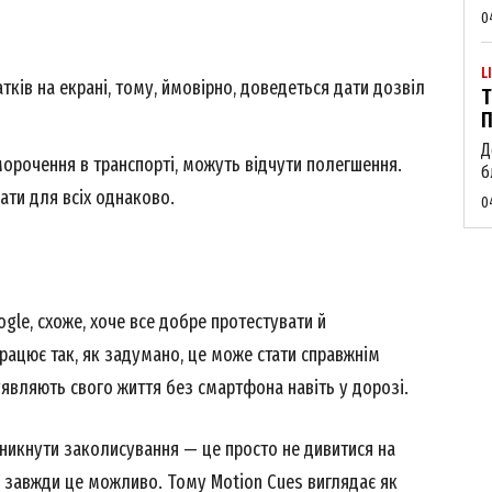
0
L
атків на екрані, тому, ймовірно, доведеться дати дозвіл
Т
Week
П
e PRO
Д
морочення в транспорті, можуть відчути полегшення.
б
вати для всіх однаково.
0
Company
About
Contact us
ogle, схоже, хоче все добре протестувати й
My account
рацює так, як задумано, це може стати справжнім
уявляють свого життя без смартфона навіть у дорозі.
E NOW
уникнути заколисування — це просто не дивитися на
не завжди це можливо. Тому Motion Cues виглядає як