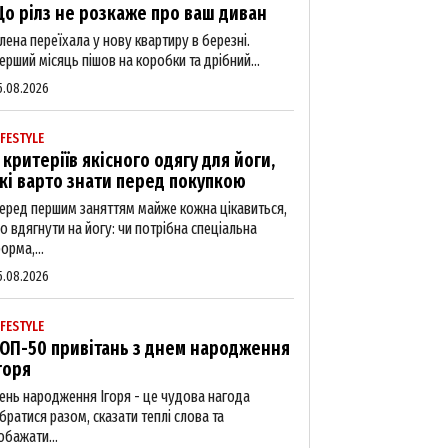
о рілз не розкаже про ваш диван
лена переїхала у нову квартиру в березні.
ерший місяць пішов на коробки та дрібний...
5.08.2026
IFESTYLE
 критеріїв якісного одягу для йоги,
кі варто знати перед покупкою
еред першим заняттям майже кожна цікавиться,
о вдягнути на йогу: чи потрібна спеціальна
орма,...
5.08.2026
IFESTYLE
ОП-50 привітань з днем народження
горя
ень народження Ігоря - це чудова нагода
ібратися разом, сказати теплі слова та
обажати...