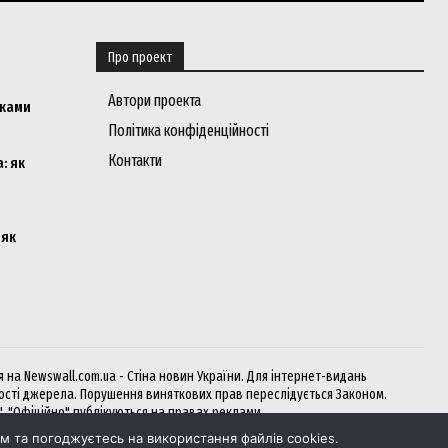
Про проект
Автори проекта
мками
Політика конфіденційності
Контакти
: як
 як
на Newswall.com.ua - Стіна новин України. Для інтернет-видань
кості джерела. Порушення виняткових прав переслідується Законом.
", "Офіційно" публікуються на правах реклами.
 та погоджуєтесь на використання файлів cookies.