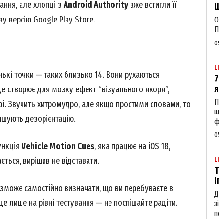
вання, але хлопці з
Android Authority
вже встигли її
Щ
у версію Google Play Store.
О
П
0
L
нькі точки — таких близько 14. Вони рухаються
7
я
Це створює для мозку ефект “візуального якоря”,
П
і. Звучить хитромудро, але якщо простими словами, то
щ
ншують дезорієнтацію.
ф
0
функція
Vehicle Motion Cues
, яка працює на iOS 18,
ється, вирішив не відставати.
L
Т
І
 зможе самостійно визначати, що ви перебуваєте в
Д
це лише на рівні тестування — не поспішайте радіти.
з
п