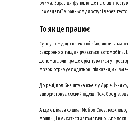
очима. Зараз ця функція ще на стадії тесту
“помацати” у ранньому доступі через тестов
То як це працює
Суть у тому, що на екрані з’являються мале
синхронно з тим, як рухається автомобіль. 
допомагаючи краще орієнтуватися у простор
мозок отримує додаткові підказки, які зме
До речі, подібна штука вже є у Apple. Їхня 
використовує схожий підхід. Тож Google, зда
А ще є цікава фішка: Motion Cues, можливо,
машині, і вмикатися автоматично. Але поки 