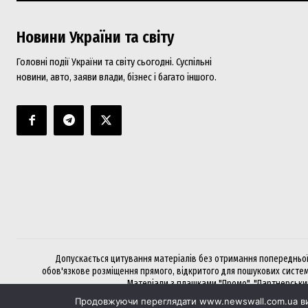
Новини України та світу
Головні події України та світу сьогодні. Суспільні
новини, авто, заяви влади, бізнес і багато іншого.
Допускається цитування матеріалів без отримання попередньої 
обов'язкове розміщення прямого, відкритого для пошукових систем
Матеріали з плашками "Промо", "Партнерський 
Продовжуючи переглядати www.newswall.com.ua ви 