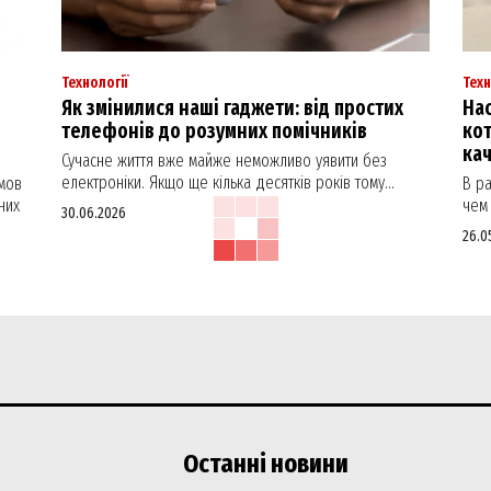
Технології
Техн
Як змінилися наші гаджети: від простих
Нас
телефонів до розумних помічників
кот
ка
Сучасне життя вже майже неможливо уявити без
електроніки. Якщо ще кілька десятків років тому...
мов
В р
них
чем 
30.06.2026
26.0
Останні новини