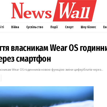
віті
Війна
Суспільство
Події
Спорт
Шоу бізнес
Ек
ття власникам Wear OS годин
через смартфон
асникам Wear OS годинників новою функцією зміни циферблатів через...