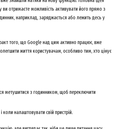
31) вже знайшли натяки на нову функцію. Головна ідея
у ви отримаєте можливість активувати його прямо з
динник, наприклад, заряджається або лежить десь у
факт того, що Google над цим активно працює, вже
олегшити життя користувачам, особливо тим, хто цінує
ься метушитися з годинником, щоб переключити
 і коли налаштовувати свій пристрій.
кцію, але виглядає так, ніби це лише питання часу.