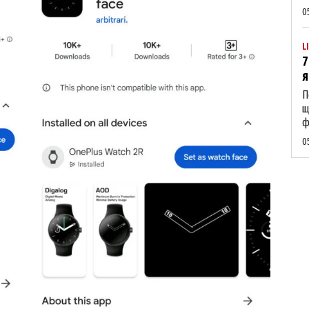
0
L
7
я
П
щ
ф
0