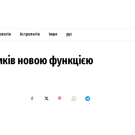
ологія
Астрологія
Інше
рус
ників новою функцією