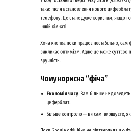
У коді останньої версії Play Store (43.9.17-
така: після встановлення нового циферблат
телефону. Це стане дуже корисним, якщо го
іншій кімнаті.
Хоча кнопка поки працює нестабільно, сам 
викликає оптимізм. Адже це може суттєво п
зручність.
Чому корисна “фіча”
Економія часу
. Вам більше не доведет
циферблат.
Більше контролю — ви самі вирішуєте, як
Поки Google офіційно не підтвердила цю фун