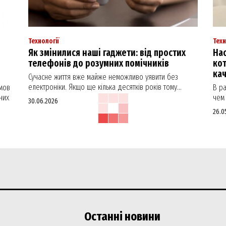
Технології
Техн
Як змінилися наші гаджети: від простих
Нас
телефонів до розумних помічників
кот
ка
Сучасне життя вже майже неможливо уявити без
електроніки. Якщо ще кілька десятків років тому...
мов
В р
них
чем 
30.06.2026
26.0
Останні новини