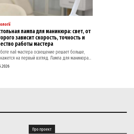
ології
тольная лампа для маникюра: свет, от
орого зависит скорость, точность и
чество работы мастера
аботе nail-мастера освещение решает больше,
кажется на первый взгляд. Лампа для маникюра...
5.2026
Про проект