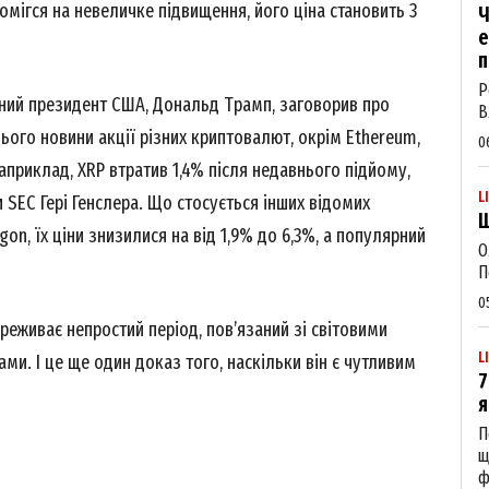
омігся на невеличке підвищення, його ціна становить 3
Ч
е
п
Р
ний президент США, Дональд Трамп, заговорив про
В
ього новини акції різних криптовалют, окрім Ethereum,
0
априклад, XRP втратив 1,4% після недавнього підйому,
L
SEC Гері Генслера. Що стосується інших відомих
Щ
gon, їх ціни знизилися на від 1,9% до 6,3%, а популярний
О
П
Week
0
e PRO
реживає непростий період, пов’язаний зі світовими
L
и. І це ще один доказ того, наскільки він є чутливим
7
Company
я
П
щ
About
ф