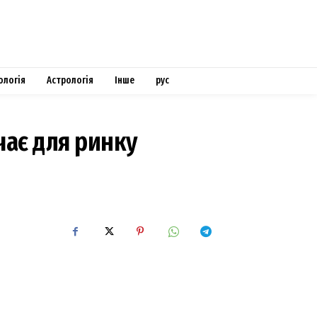
ологія
Астрологія
Інше
рус
чає для ринку