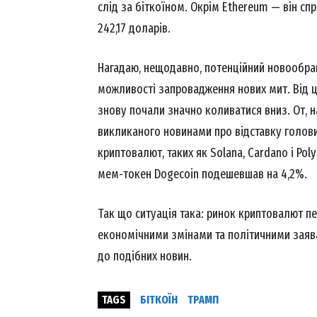
слід за біткоїном. Окрім Ethereum — він спр
242,17 доларів.
Нагадаю, нещодавно, потенційний новообра
можливості запровадження нових мит. Від ц
знову почали значно коливатися вниз. От, н
викликаного новинами про відставку голови 
криптовалют, таких як Solana, Cardano і Poly
мем-токен Dogecoin подешевшав на 4,2%.
News 
Magazin
Так що ситуація така: ринок криптовалют пе
економічними змінами та політичними заявам
до подібних новин.
TAGS
БІТКОЇН
ТРАМП