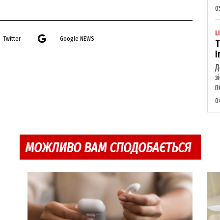
Contact us
0
My account
L
Twitter
Google NEWS
Т
І
E NOW
Д
з
п
0
МОЖЛИВО ВАМ СПОДОБАЄТЬСЯ