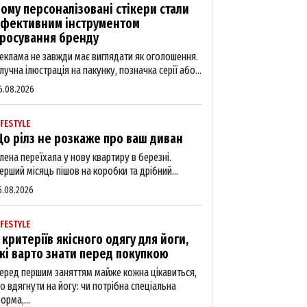
ому персоналізовані стікери стали
фективним інструментом
росування бренду
еклама не завжди має виглядати як оголошення.
лучна ілюстрація на пакунку, позначка серії або...
6.08.2026
IFESTYLE
о рілз не розкаже про ваш диван
лена переїхала у нову квартиру в березні.
ерший місяць пішов на коробки та дрібний...
5.08.2026
IFESTYLE
 критеріїв якісного одягу для йоги,
кі варто знати перед покупкою
еред першим заняттям майже кожна цікавиться,
о вдягнути на йогу: чи потрібна спеціальна
орма,...