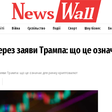
віті
Війна
Суспільство
Події
Спорт
Шоу бізнес
Ек
через заяви Трампа: що це озна
 заяви Трампа: що це означає для ринку криптовалют