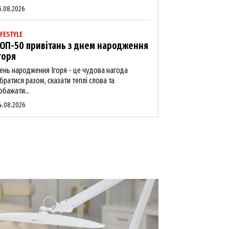
5.08.2026
IFESTYLE
ОП-50 привітань з днем народження
горя
ень народження Ігоря - це чудова нагода
ібратися разом, сказати теплі слова та
обажати...
4.08.2026