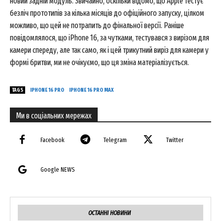
новий задній модуль. Звичайно, оскільки відомо, що Apple тестує
безліч прототипів за кілька місяців до офіційного запуску, цілком
можливо, що цей не потрапить до фінальної версії. Раніше
повідомлялося, що iPhone 16, за чутками, тестувався з вирізом для
камери спереду, але так само, як і цей трикутний виріз для камери у
формі бритви, ми не очікуємо, що ця зміна матеріалізується.
TAGS
IPHONE 16 PRO
IPHONE 16 PRO MAX
Ми в соціальних мережах
Facebook
Telegram
Twitter
Google NEWS
ОСТАННІ НОВИНИ