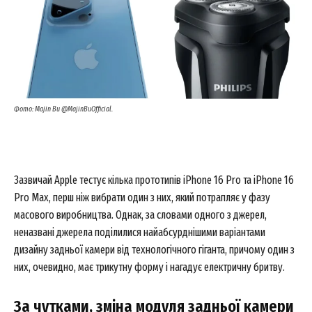
Фото: Majin Bu @MajinBuOfficial.
Зазвичай Apple тестує кілька прототипів iPhone 16 Pro та iPhone 16
Pro Max, перш ніж вибрати один з них, який потрапляє у фазу
масового виробництва. Однак, за словами одного з джерел,
неназвані джерела поділилися найабсурднішими варіантами
дизайну задньої камери від технологічного гіганта, причому один з
них, очевидно, має трикутну форму і нагадує електричну бритву.
За чутками, зміна модуля задньої камери