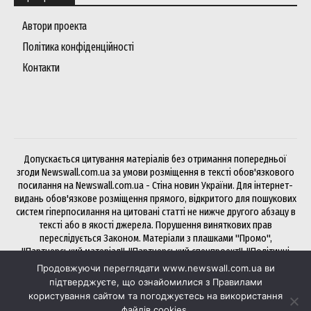
Автори проекта
Політика конфіденційності
Контакти
Допускається цитування матеріалів без отримання попередньої
згоди Newswall.com.ua за умови розміщення в тексті обов'язкового
посилання на Newswall.com.ua - Стіна новин України. Для інтернет-
видань обов'язкове розміщення прямого, відкритого для пошукових
систем гіперпосилання на цитовані статті не нижче другого абзацу в
тексті або в якості джерела. Порушення виняткових прав
переслідується Законом. Матеріали з плашками "Промо",
"Партнерський матеріал", "Партнерський спецпроект", "Політичні
новини", "Прес-реліз", "PR", "Офіційно" публікуються на правах
Продовжуючи переглядати www.newswall.com.ua ви
реклами.
підтверджуєте, що ознайомилися з Правилами
користування сайтом та погоджуєтесь на використання
файлів cookies.