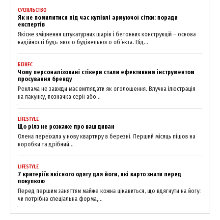
News Week
СУСПІЛЬСТВО
Magazine PRO
Як не помилитися під час купівлі армуючої сітки: поради
експертів
Якісне зміцнення штукатурних шарів і бетонних конструкцій – основа
надійності будь-якого будівельного об’єкта. Під...
БІЗНЕС
Чому персоналізовані стікери стали ефективним інструментом
просування бренду
Реклама не завжди має виглядати як оголошення. Влучна ілюстрація
на пакунку, позначка серії або...
LIFESTYLE
Що рілз не розкаже про ваш диван
Олена переїхала у нову квартиру в березні. Перший місяць пішов на
коробки та дрібний...
SUBSCRIBE NOW
LIFESTYLE
7 критеріїв якісного одягу для йоги, які варто знати перед
покупкою
Перед першим заняттям майже кожна цікавиться, що вдягнути на йогу:
Company
чи потрібна спеціальна форма,...