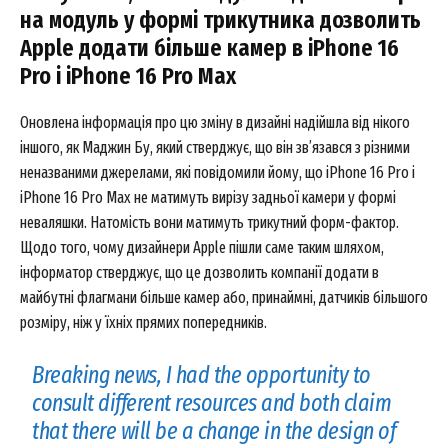
на модуль у формі трикутника дозволить
Apple додати більше камер в iPhone 16
Pro і iPhone 16 Pro Max
Оновлена інформація про цю зміну в дизайні надійшла від нікого
іншого, як Маджин Бу, який стверджує, що він зв’язався з різними
неназваними джерелами, які повідомили йому, що iPhone 16 Pro і
iPhone 16 Pro Max не матимуть вирізу задньої камери у формі
неваляшки. Натомість вони матимуть трикутний форм-фактор.
Щодо того, чому дизайнери Apple пішли саме таким шляхом,
інформатор стверджує, що це дозволить компанії додати в
майбутні флагмани більше камер або, принаймні, датчиків більшого
розміру, ніж у їхніх прямих попередників.
Breaking news, I had the opportunity to
consult different resources and both claim
that there will be a change in the design of