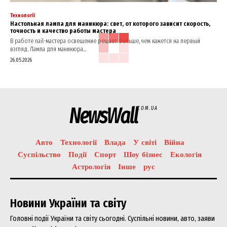
Технології
Настольная лампа для маникюра: свет, от которого зависит скорость,
точность и качество работы мастера
В работе nail-мастера освещение решает больше, чем кажется на первый
взгляд. Лампа для маникюра...
26.05.2026
NewsWall
COM.UA
Авто
Технології
Влада
У світі
Війна
Суспільство
Події
Спорт
Шоу бізнес
Екологія
Астрологія
Інше
рус
Новини України та світу
Головні події України та світу сьогодні. Суспільні новини, авто, заяви