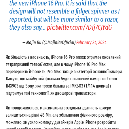
the new iPhone 16 Pro. It is said that the
design will not resemble a fidget spinner as I
reported, but will be more similar to a razor,
they also say…
pic.twitter.com/7DTj7CJYdG
— Majin Bu (@MajinBuOfficial)
February 24, 2024
Як більшість з вас знають, iPhone 16 Pro також отримає оновлений
тетрапризний телеоб’єктив, але в чому iPhone 16 Pro Max
перевершить iPhone 15 Pro Max, так це в категорії основної камери.
Кажуть, що майбутній флагман буде оснащений камерою Exmor
IMX903 від Sony, яка трохи більша за IMX803 (1/1,14 дюйма) і
підтримує такі технології, як двошарові транзистори.
Як повідомляється, максимальна роздільна здатність камери
залишиться на рівні 48 Мп, але збільшення фізичного розміру,
можливо, змусило команду дизайнерів Apple iPhone розробити