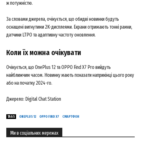
ж потужністю.
За словами джерела, очікується, що обидві новинки будуть
оснащені вигнутими 2K-дисплеями. Екрани отримають тонкі рамки,
датчики LTPO та адаптивну частоту оновлення.
Коли їх можна очікувати
Очікується, що OnePlus 12 та OPPO Find X7 Pro вийдуть
найближчим часом. Новинку мають показати наприкінці цього року
або на початку 2024-го.
Джерело: Digital Chat Station
TAGS
ONEPLUS 12
OPPO FIND X7
СМАРТФОН
Ми в соціальних мережах