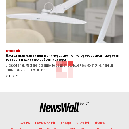
Технології
Настольная лампа для маникюра: свет, от которого зависит скорость,
точность и качество работы мастера
В работе nail-мастера освещение решает больше, чем кажется на первый
взгляд. Лампа для маникюра...
26.05.2026
NewsWall
COM.UA
Авто
Технології
Влада
У світі
Війна