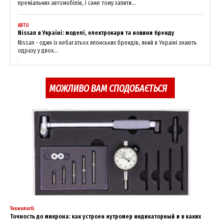
преміальних автомобілів, і саме тому запити...
News Week
АВТО
Nissan в Україні: моделі, електрокари та новини бренду
Magazine PRO
Nissan - один із небагатьох японських брендів, який в Україні знають
одразу у двох...
МОЖЛИВО ВАМ СПОДОБАЄТЬСЯ
SUBSCRIBE NOW
Технології
Точность до микрона: как устроен нутромер индикаторный и в каких