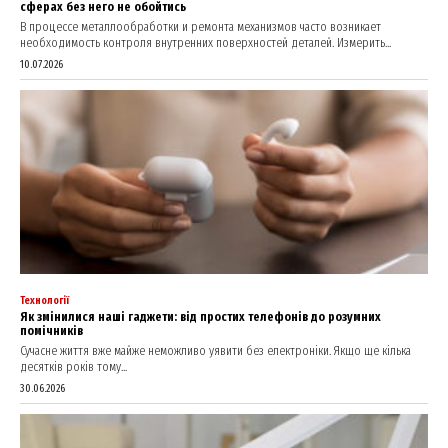
Company
сферах без него не обойтись
В процессе металлообработки и ремонта механизмов часто возникает
необходимость контроля внутренних поверхностей деталей. Измерить...
About
10.07.2026
Contact us
My account
Технології
Як змінилися наші гаджети: від простих телефонів до розумних
помічників
Сучасне життя вже майже неможливо уявити без електроніки. Якщо ще кілька
десятків років тому...
30.06.2026