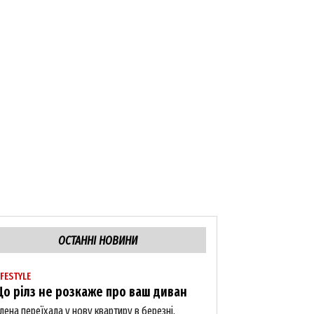
ОСТАННІ НОВИНИ
IFESTYLE
о рілз не розкаже про ваш диван
лена переїхала у нову квартиру в березні.