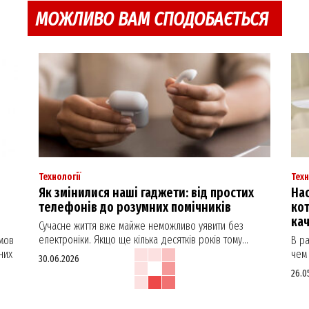
МОЖЛИВО ВАМ СПОДОБАЄТЬСЯ
Технології
Техн
Як змінилися наші гаджети: від простих
Нас
телефонів до розумних помічників
кот
ка
Сучасне життя вже майже неможливо уявити без
електроніки. Якщо ще кілька десятків років тому...
мов
В р
них
чем 
30.06.2026
26.0