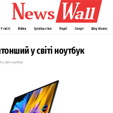
У світі
Війна
Суспільство
Події
Спорт
Шоу бізнес
йтонший у світі ноутбук
у світі ноутбук