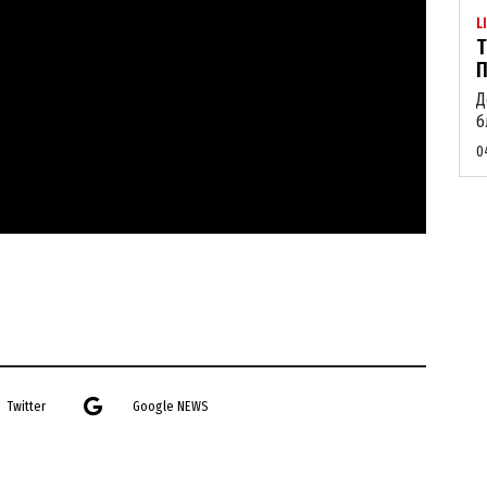
Company
L
Т
П
About
Д
Contact us
б
My account
0
E NOW
Twitter
Google NEWS