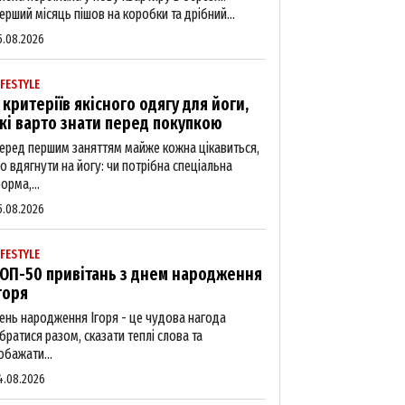
ерший місяць пішов на коробки та дрібний...
5.08.2026
IFESTYLE
 критеріїв якісного одягу для йоги,
кі варто знати перед покупкою
еред першим заняттям майже кожна цікавиться,
о вдягнути на йогу: чи потрібна спеціальна
орма,...
5.08.2026
IFESTYLE
ОП-50 привітань з днем народження
горя
ень народження Ігоря - це чудова нагода
ібратися разом, сказати теплі слова та
обажати...
4.08.2026