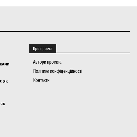
Про проект
Автори проекта
мками
Політика конфіденційності
Контакти
: як
 як