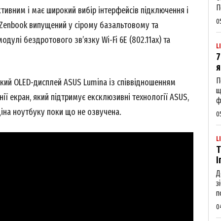
П
тивним і має широкий вибір інтерфейсів підключення і
0
Zenbook випущений у сірому базальтовому та
дулі бездротового зв’язку Wi-Fi 6E (802.11ax) та
L
7
я
П
нкий OLED-дисплей ASUS Lumina із співвідношенням
щ
нії екран, який підтримує ексклюзивні технології ASUS,
ф
Ціна ноутбуку поки що не озвучена.
0
L
Т
І
Д
Week
з
п
e PRO
0