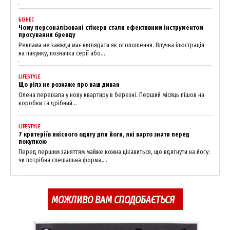
БІЗНЕС
Чому персоналізовані стікери стали ефективним інструментом
просування бренду
Реклама не завжди має виглядати як оголошення. Влучна ілюстрація
на пакунку, позначка серії або...
LIFESTYLE
Що рілз не розкаже про ваш диван
Олена переїхала у нову квартиру в березні. Перший місяць пішов на
коробки та дрібний...
LIFESTYLE
7 критеріїв якісного одягу для йоги, які варто знати перед
покупкою
Перед першим заняттям майже кожна цікавиться, що вдягнути на йогу:
чи потрібна спеціальна форма,...
МОЖЛИВО ВАМ СПОДОБАЄТЬСЯ
News Week
Magazine PRO