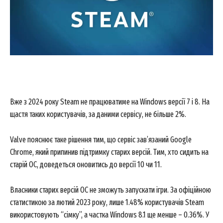
Вже з 2024 року Steam не працюватиме на Windows версії 7 і 8. На
щастя таких користувачів, за даними сервісу, не більше 2%.
Valve пояснює таке рішення тим, що сервіс зав’язаний Google
Chrome, який припинив підтримку старих версій. Тим, хто сидить на
старій ОС, доведеться оновитись до версії 10 чи 11.
Власники старих версій ОС не зможуть запускати ігри. За офіційною
статистикою за лютий 2023 року, лише 1.48% користувачів Steam
використовують “сімку”, а частка Windows 8.1 ще менше – 0.36%. У