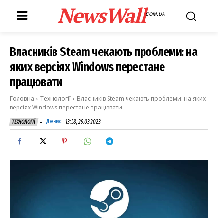
NewsWall
COM.UA
Власників Steam чекають проблеми: на
яких версіях Windows перестане
працювати
Головна
Технології
Власників Steam чекають проблеми: на яких
версіях Windows перестане працювати
-
Денис
13:58, 29.03.2023
ТЕХНОЛОГІЇ