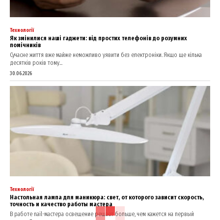
My account
Технології
Як змінилися наші гаджети: від простих телефонів до розумних
помічників
Сучасне життя вже майже неможливо уявити без електроніки. Якщо ще кілька
десятків років тому...
30.06.2026
Технології
Настольная лампа для маникюра: свет, от которого зависит скорость,
точность и качество работы мастера
В работе nail-мастера освещение решает больше, чем кажется на первый