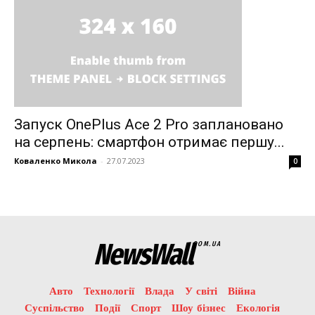
Запуск OnePlus Ace 2 Pro заплановано
на серпень: смартфон отримає першу...
Коваленко Микола
-
27.07.2023
0
News Week
Magazine PRO
NewsWall
COM.UA
Авто
Технології
Влада
У світі
Війна
Суспільство
Події
Спорт
Шоу бізнес
Екологія