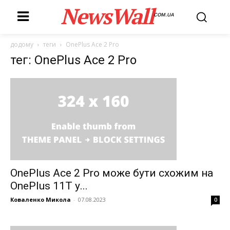
NewsWall
COM.UA
додому
теги
OnePlus Ace 2 Pro
тег: OnePlus Ace 2 Pro
OnePlus Ace 2 Pro може бути схожим на
OnePlus 11T у...
Коваленко Микола
-
07.08.2023
0