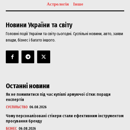
Астрологія
Інше
Новини України та світу
Головні події України та світу сьогодні. Суспільні новини, авто, заяви
влади, бізнес і багато іншого.
SUBSCRIBE NOW
Company
Останні новини
About
Contact us
Як не помилитися під час купівлі армуючої сітки: поради
експертів
My account
СУСПІЛЬСТВО
06.08.2026
Чому персоналізовані стікери стали ефективним інструментом
просування бренду
БІЗНЕС
06.08.2026