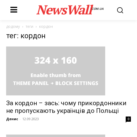
NewsWall
COM.UA
додому
теги
кордон
тег: кордон
За кордон – зась: чому прикордонники
не пропускають українців до Польщі
Денис
-
12.09.2023
0