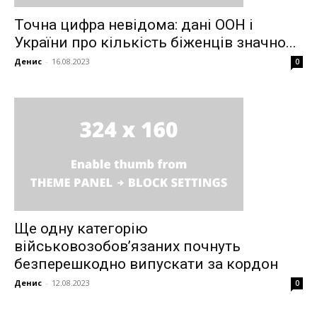
Точна цифра невідома: дані ООН і
України про кількість біженців значно...
Денис
-
16.08.2023
0
Ще одну категорію
військовозобов’язаних почнуть
безперешкодно випускати за кордон
Денис
-
12.08.2023
0
News Week