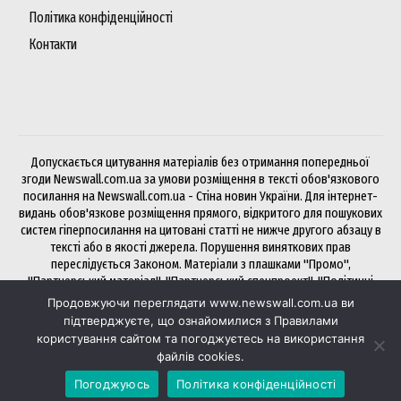
Політика конфіденційності
Контакти
Допускається цитування матеріалів без отримання попередньої
згоди Newswall.com.ua за умови розміщення в тексті обов'язкового
посилання на Newswall.com.ua - Стіна новин України. Для інтернет-
видань обов'язкове розміщення прямого, відкритого для пошукових
систем гіперпосилання на цитовані статті не нижче другого абзацу в
тексті або в якості джерела. Порушення виняткових прав
переслідується Законом. Матеріали з плашками "Промо",
"Партнерський матеріал", "Партнерський спецпроект", "Політичні
новини", "Прес-реліз", "PR", "Офіційно" публікуються на правах
Продовжуючи переглядати www.newswall.com.ua ви
реклами.
підтверджуєте, що ознайомилися з Правилами
користування сайтом та погоджуєтесь на використання
файлів cookies.
Хочете розмістити статтю чи посилання на NewsWall? Будь ласка,
Погоджуюсь
Політика конфіденційності
через
біржу Collaborator
— зручно і швидко.