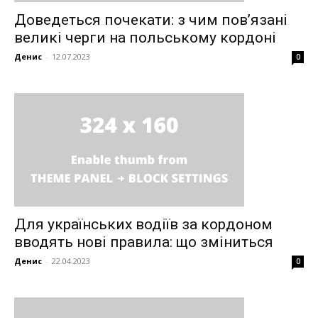
Contact us
Доведеться почекати: з чим пов’язані
My account
великі черги на польському кордоні
Денис
-
12.07.2023
0
Для українських водіїв за кордоном
вводять нові правила: що зміниться
Денис
-
22.04.2023
0