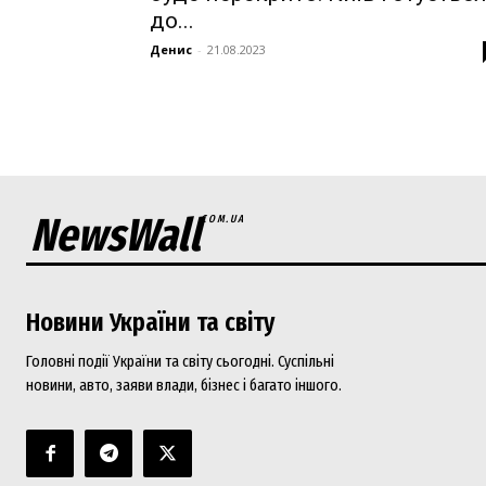
до...
Magazin
Денис
-
21.08.2023
NewsWall
COM.UA
Новини України та світу
SUBSCRIB
Головні події України та світу сьогодні. Суспільні
новини, авто, заяви влади, бізнес і багато іншого.