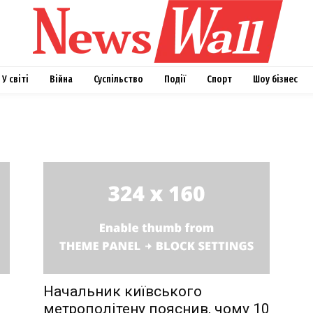
У світі
Війна
Суспільство
Події
Спорт
Шоу бізнес
Начальник київського
я
метрополітену пояснив, чому 10
Week