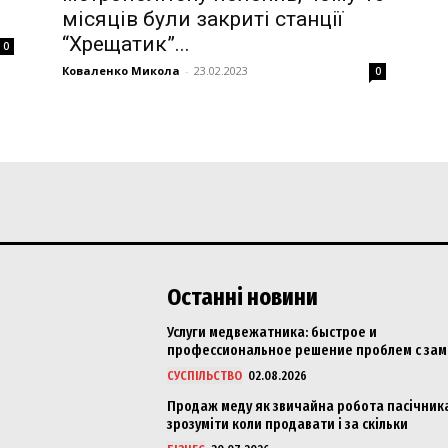
місяців були закриті станції
e PRO
“Хрещатик”...
0
Коваленко Микола
-
23.02.2023
0
Company
About
Contact us
My account
Останні новини
E NOW
Услуги медвежатника: быстрое и
профессиональное решение проблем с за
СУСПІЛЬСТВО
02.08.2026
Продаж меду як звичайна робота пасічника
зрозуміти коли продавати і за скільки