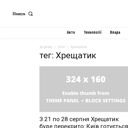
Пошук
Авто
Технології
Влада
додому
теги
Хрещатик
тег: Хрещатик
З 21 по 28 серпня Хрещатик
буде перекрито: Київ готуєтьс
News 