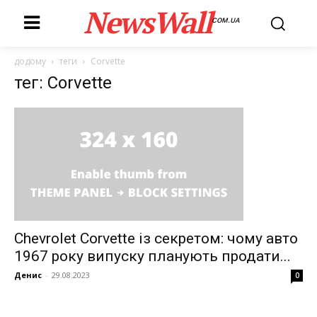
NewsWall
COM.UA
додому
теги
Corvette
тег: Corvette
Chevrolet Corvette із секретом: чому авто
1967 року випуску планують продати...
Денис
-
29.08.2023
0