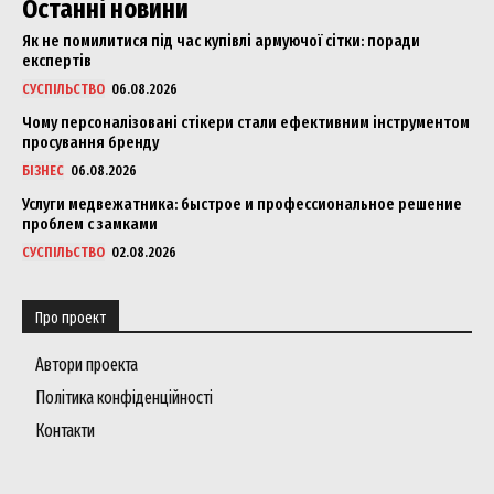
Останні новини
Як не помилитися під час купівлі армуючої сітки: поради
експертів
СУСПІЛЬСТВО
06.08.2026
Company
Чому персоналізовані стікери стали ефективним інструментом
просування бренду
About
БІЗНЕС
06.08.2026
Contact us
Услуги медвежатника: быстрое и профессиональное решение
проблем с замками
My account
СУСПІЛЬСТВО
02.08.2026
Про проект
Автори проекта
Політика конфіденційності
Контакти