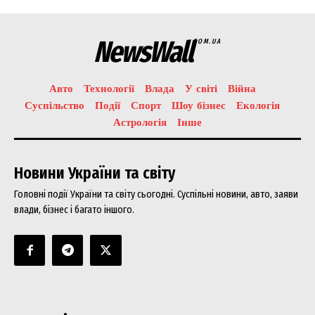
NewsWall
COM.UA
Авто
Технології
Влада
У світі
Війна
Суспільство
Події
Спорт
Шоу бізнес
Екологія
News Week
Астрологія
Інше
Magazine PRO
Новини України та світу
Головні події України та світу сьогодні. Суспільні новини, авто, заяви
влади, бізнес і багато іншого.
SUBSCRIBE NOW