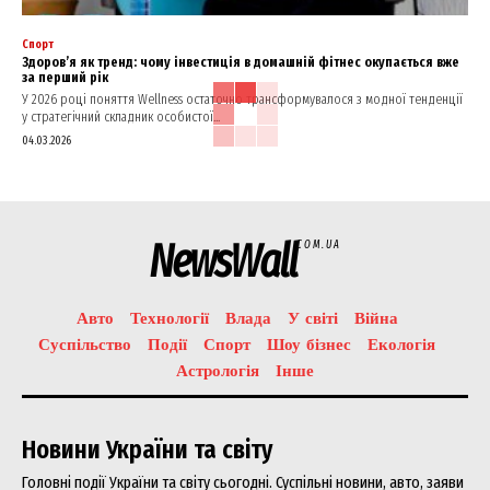
Спорт
Здоров’я як тренд: чому інвестиція в домашній фітнес окупається вже
за перший рік
У 2026 році поняття Wellness остаточно трансформувалося з модної тенденції
у стратегічний складник особистої...
04.03.2026
NewsWall
COM.UA
Авто
Технології
Влада
У світі
Війна
Суспільство
Події
Спорт
Шоу бізнес
Екологія
Астрологія
Інше
Новини України та світу
Головні події України та світу сьогодні. Суспільні новини, авто, заяви