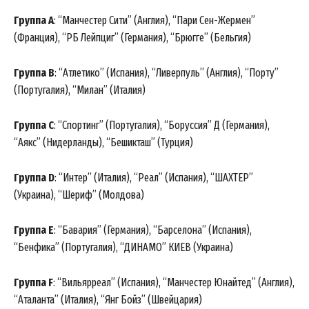
Группа А
: “Манчестер Сити” (Англия), “Пари Сен-Жермен”
(Франция), “РБ Лейпциг” (Германия), “Брюгге” (Бельгия)
Группа B
: “Атлетико” (Испания), “Ливерпуль” (Англия), “Порту”
(Португалия), “Милан” (Италия)
Группа C
: “Спортинг” (Португалия), “Боруссия” Д (Германия),
“Аякс” (Нидерланды), “Бешикташ” (Турция)
Группа D
: “Интер” (Италия), “Реал” (Испания), “ШАХТЕР”
(Украина), “Шериф” (Молдова)
Группа E
: “Бавария” (Германия), “Барселона” (Испания),
“Бенфика” (Португалия), “ДИНАМО” КИЕВ (Украина)
Группа F
: “Вильярреал” (Испания), “Манчестер Юнайтед” (Англия),
“Аталанта” (Италия), “Янг Бойз” (Швейцария)