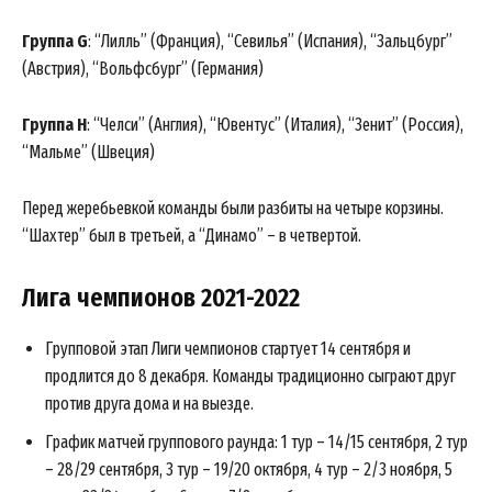
Группа G
: “Лилль” (Франция), “Севилья” (Испания), “Зальцбург”
(Австрия), “Вольфсбург” (Германия)
Группа H
: “Челси” (Англия), “Ювентус” (Италия), “Зенит” (Россия),
“Мальме” (Швеция)
Перед жеребьевкой команды были разбиты на четыре корзины.
“Шахтер” был в третьей, а “Динамо” – в четвертой.
Лига чемпионов 2021-2022
Групповой этап Лиги чемпионов стартует 14 сентября и
продлится до 8 декабря. Команды традиционно сыграют друг
против друга дома и на выезде.
График матчей группового раунда: 1 тур – 14/15 сентября, 2 тур
– 28/29 сентября, 3 тур – 19/20 октября, 4 тур – 2/3 ноября, 5