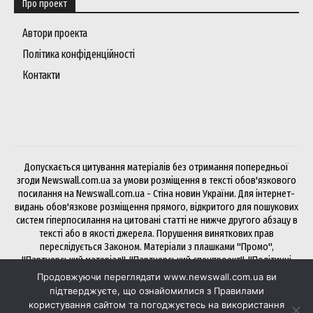
Про проект
Автори проекта
Політика конфіденційності
Контакти
Допускається цитування матеріалів без отримання попередньої
згоди Newswall.com.ua за умови розміщення в тексті обов'язкового
посилання на Newswall.com.ua - Стіна новин України. Для інтернет-
видань обов'язкове розміщення прямого, відкритого для пошукових
систем гіперпосилання на цитовані статті не нижче другого абзацу в
тексті або в якості джерела. Порушення виняткових прав
переслідується Законом. Матеріали з плашками "Промо",
"Партнерський матеріал", "Партнерський спецпроект", "Політичні
новини", "Прес-реліз", "PR", "Офіційно" публікуються на правах
Продовжуючи переглядати www.newswall.com.ua ви
реклами.
підтверджуєте, що ознайомилися з Правилами
користування сайтом та погоджуєтесь на використання