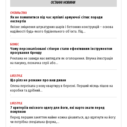
ОСТАННІ НОВИНИ
News Week
Magazine PRO
СУСПІЛЬСТВО
Як не помилитися під час купівлі армуючої сітки: поради
експертів
Якісне зміцнення штукатурних шарів і бетонних конструкцій – основа
надійності будь-якого будівельного об’єкта. Під...
БІЗНЕС
Чому персоналізовані стікери стали ефективним інструментом
просування бренду
Реклама не завжди має виглядати як оголошення. Влучна ілюстрація
на пакунку, позначка серії або...
LIFESTYLE
Що рілз не розкаже про ваш диван
Олена переїхала у нову квартиру в березні. Перший місяць пішов на
SUBSCRIBE NOW
коробки та дрібний...
LIFESTYLE
7 критеріїв якісного одягу для йоги, які варто знати перед
покупкою
Company
Перед першим заняттям майже кожна цікавиться, що вдягнути на йогу:
чи потрібна спеціальна форма,...