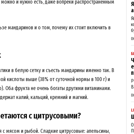
х можно и нужно есть, даже вопреки распространенным
Я
а
Я
к
зе мандаринов и о том, почему их стоит включить в
б
0
х
Б
Ч
е
ики в белую сетку и съесть мандарины именно так. ⁣⁣В
п
й кислоты выше (38% от суточной нормы в 100 г) и
Р
В
).⁣⁣ Оба фрукта не очень богаты другими витаминами.
0
держат калий, кальций, кремний и магний.
Week
L
етаются с цитрусовыми?
Щ
e PRO
О
я с мясом и рыбой. Сладкие цитрусовые: апельсины,
П