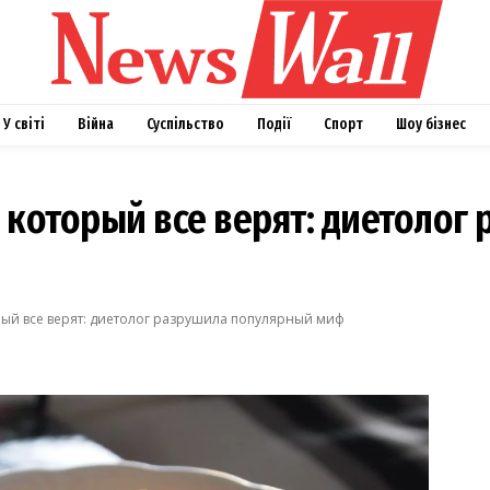
У світі
Війна
Суспільство
Події
Спорт
Шоу бізнес
 который все верят: диетолог
рый все верят: диетолог разрушила популярный миф