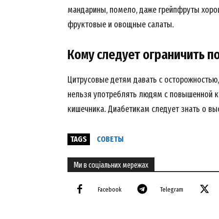
мандарины, помело, даже грейпфруты хорош
фруктовые и овощные салаты.
Кому следует ограничить п
Цитрусовые детям давать с осторожностью,
нельзя употреблять людям с повышенной к
кишечника. ⁣Диабетикам следует знать о вы
SUBSCRIB
TAGS
СОВЕТЫ
Ми в соціальних мережах
Facebook
Telegram