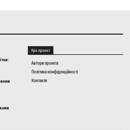
Про проект
ітки:
Автори проекта
Політика конфіденційності
Контакти
ивним
мками