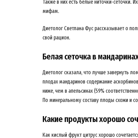
Также в них есть белые ниточки-сеточки. И
мифам.
Диетолог Светлана Фус рассказывает о поль
свой рацион.
Белая сеточка в мандарина
Диетолог сказала, что лучше завернуть ломт
плодах мандаринов содержание аскорбиново
ниже, чем в апельсинах (59% соответственно
По минеральному составу плоды схожи и со
News 
Какие продукты хорошо соч
Magazin
Как кислый фрукт цитрус хорошо сочетаетс