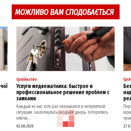
МОЖЛИВО ВАМ СПОДОБАЄТЬСЯ
Суспільство
Сусп
ючої
Услуги медвежатника: быстрое и
Без
профессиональное решение проблем с
над
замками
реа
Каждый из нас хоть раз оказывался в неприятной
Пер
ситуации: захлопнулась входная дверь, потерялись
юрид
ключи,...
прак
02.08.2026
27.0