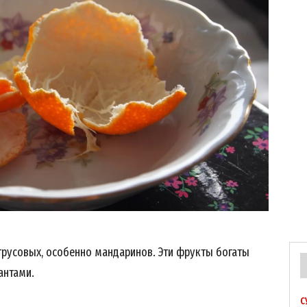
трусовых, особенно мандаринов. Эти фрукты богаты
антами.
С