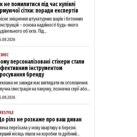
к не помилитися під час купівлі
рмуючої сітки: поради експертів
кісне зміцнення штукатурних шарів і бетонних
онструкцій – основа надійності будь-якого
удівельного об’єкта. Під...
6.08.2026
ІЗНЕС
ому персоналізовані стікери стали
фективним інструментом
росування бренду
еклама не завжди має виглядати як оголошення.
лучна ілюстрація на пакунку, позначка серії або...
6.08.2026
IFESTYLE
о рілз не розкаже про ваш диван
лена переїхала у нову квартиру в березні.
ерший місяць пішов на коробки та дрібний...