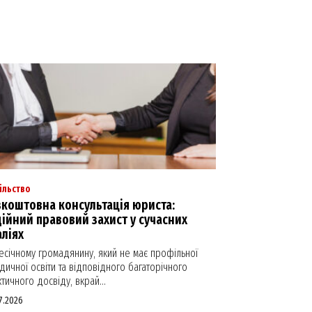
ільство
коштовна консультація юриста:
ійний правовий захист у сучасних
ліях
есічному громадянину, який не має профільної
ичної освіти та відповідного багаторічного
тичного досвіду, вкрай...
7.2026