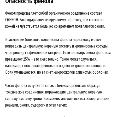
Опасность фенола
Фенол представляет собой органическое соединение состава
C6H5OH. Благодаря анестезирующему эффекту, при контакте с
кожей не чувствуется боль, но со временем появляются ожоги.
Всасывание большого количества фенола через кожу может
повредить центральную нервную систему и кровеносные сосуды,
что приведет к фенольной гангрене. Если площадь ожога фенолом
превышает 25% – это смертельно. Такое может случиться,
например, с помощью фенольной жидкости для полоскания рта.
Боли уменьшаются, но за счет микроожогов слизистых оболочек.
Часть фенола вступает в связь с белком организма, образуя
токсические соединения, поражающие центральную нервную
систему, систему крови. Возможны анемия, психоз, аллергические
реакции, ожоги, судороги и отек легких.