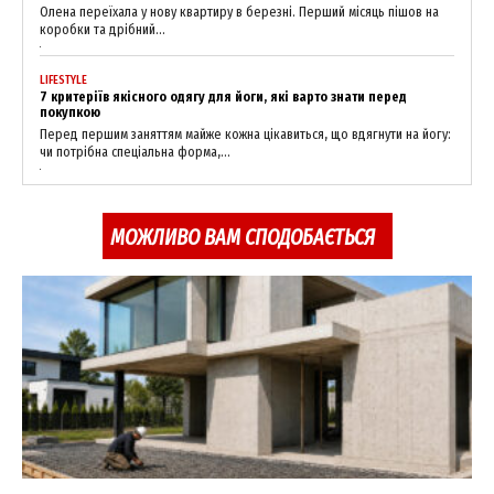
Олена переїхала у нову квартиру в березні. Перший місяць пішов на
коробки та дрібний...
LIFESTYLE
7 критеріїв якісного одягу для йоги, які варто знати перед
покупкою
Перед першим заняттям майже кожна цікавиться, що вдягнути на йогу:
чи потрібна спеціальна форма,...
SUBSCRIBE NOW
МОЖЛИВО ВАМ СПОДОБАЄТЬСЯ
Company
About
Contact us
My account