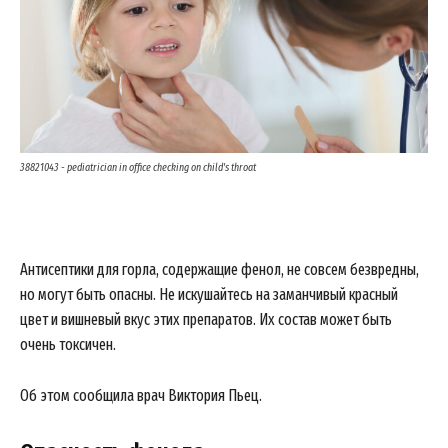
38821043 - pediatrician in office checking on child's throat
Антисептики для горла, содержащие фенол, не совсем безвредны,
но могут быть опасны. Не искушайтесь на заманчивый красный
цвет и вишневый вкус этих препаратов. Их состав может быть
очень токсичен.
Об этом сообщила врач Виктория Пьец.