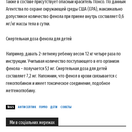
Также в составе присутствует опасный краситель Понсо. По данным
Агентства по охране окружающей среды США (EPA), максимально
допустимое количество фенола при приеме внутрь составляет 0,6
мг/кг массы тела в сутки.
Смертельная доза фенола для детей
Например, давать 2-летнему ребенку весом 12 кг четыре раза по
инструкции. Учитывая количество поступающего в его организм
фенола – получается 5,1 мг. Смертельная доза для детей
составляет 7,2 мг. Напомним, что фенол в крови связывается с
гемоглобином и имеет токсическое соединение, подобное
метгемоглобину.
TAGS
АНТИСЕПТИК
ГОРЛО
ДЕТИ
СОВЕТЫ
Ми в соціальних мережах