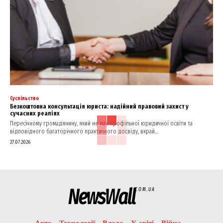
Суспільство
Безкоштовна консультація юриста: надійний правовий захист у
сучасних реаліях
Пересічному громадянину, який не має профільної юридичної освіти та
відповідного багаторічного практичного досвіду, вкрай...
27.07.2026
NewsWall
COM.UA
Авто
Технології
Влада
У світі
Війна