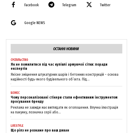
Facebook
Telegram
Twitter
Google NEWS
ОСТАННІ НОВИНИ
СУСПІЛЬСТВО
Як не помилитися під час купівлі армуючої сітки: поради
експертів
Якісне зміцнення штукатурних шарів і бетонних конструкцій – основа
надійності будь-якого будівельного об’єкта. Під...
News Week
БІЗНЕС
Чому персоналізовані стікери стали ефективним інструментом
Magazine PRO
просування бренду
Реклама не завжди має виглядати як оголошення. Влучна ілюстрація
на пакунку, позначка серії або...
LIFESTYLE
Що рілз не розкаже про ваш диван