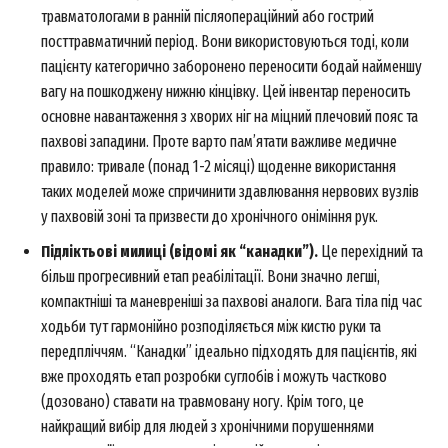
травматологами в ранній післяопераційний або гострий
посттравматичний період. Вони використовуються тоді, коли
пацієнту категорично заборонено переносити бодай найменшу
вагу на пошкоджену нижню кінцівку. Цей інвентар переносить
основне навантаження з хворих ніг на міцний плечовий пояс та
пахвові западини. Проте варто пам’ятати важливе медичне
News Week
правило: тривале (понад 1-2 місяці) щоденне використання
Magazine PRO
таких моделей може спричинити здавлювання нервових вузлів
у пахвовій зоні та призвести до хронічного оніміння рук.
Підліктьові милиці (відомі як “канадки”).
Це перехідний та
більш прогресивний етап реабілітації. Вони значно легші,
компактніші та маневреніші за пахвові аналоги. Вага тіла під час
ходьби тут гармонійно розподіляється між кистю руки та
передпліччям. “Канадки” ідеально підходять для пацієнтів, які
вже проходять етап розробки суглобів і можуть частково
(дозовано) ставати на травмовану ногу. Крім того, це
найкращий вибір для людей з хронічними порушеннями