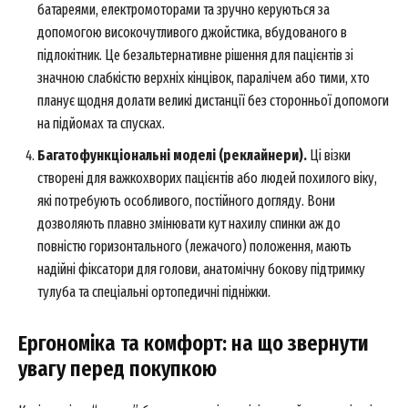
батареями, електромоторами та зручно керуються за
допомогою високочутливого джойстика, вбудованого в
підлокітник. Це безальтернативне рішення для пацієнтів зі
значною слабкістю верхніх кінцівок, паралічем або тими, хто
планує щодня долати великі дистанції без сторонньої допомоги
на підйомах та спусках.
Багатофункціональні моделі (реклайнери).
Ці візки
створені для важкохворих пацієнтів або людей похилого віку,
які потребують особливого, постійного догляду. Вони
дозволяють плавно змінювати кут нахилу спинки аж до
повністю горизонтального (лежачого) положення, мають
надійні фіксатори для голови, анатомічну бокову підтримку
тулуба та спеціальні ортопедичні підніжки.
Ергономіка та комфорт: на що звернути
увагу перед покупкою