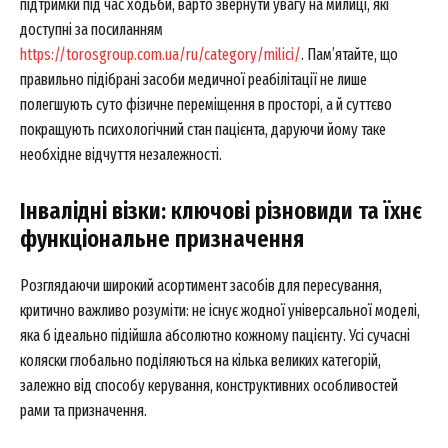
підтримки під час ходьби, варто звернути увагу на милиці, які
доступні за посиланням
https://torosgroup.com.ua/ru/category/milici/
. Пам’ятайте, що
правильно підібрані засоби медичної реабілітації не лише
полегшують суто фізичне переміщення в просторі, а й суттєво
покращують психологічний стан пацієнта, даруючи йому таке
необхідне відчуття незалежності.
Інвалідні візки: ключові різновиди та їхнє
функціональне призначення
Розглядаючи широкий асортимент засобів для пересування,
критично важливо розуміти: не існує жодної універсальної моделі,
яка б ідеально підійшла абсолютно кожному пацієнту. Усі сучасні
коляски глобально поділяються на кілька великих категорій,
залежно від способу керування, конструктивних особливостей
рами та призначення.