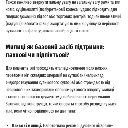
Також важливо звернути пильну увагу на загальну вагу рами та тип
коліс: суцільнолиті (поліуретанові) колеса чудово підходять для
гладких домашніх підлог або торгових центрів, тоді як пневматичні
(надувні) набагато краще амортизують ями, бруківку та нерівності
вуличного асфальту, знімаючи вібрацію зі спини.
Милиці як базовий засіб підтримки:
пахвові чи підліктьові?
Для пацієнтів, які проходять етап відновлення після важких
переломів ніг, складних операцій на суглобах (наприклад,
ендопротезування кульшового суглоба) або страждають від
неврологічних захворювань опорно-рухового апарату, милиці
стають основним інструментом для безпечного пересування.
Залежно від конструкції, точки опори та способу розподілу маси
тіла, вони чітко поділяються на два типи:
Пахвові милиці.
Наполегливо рекомендуються лікарями-