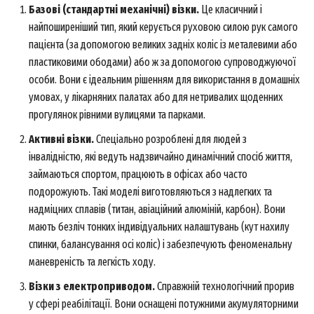
Базові (стандартні механічні) візки.
Це класичний і
найпоширеніший тип, який керується руховою силою рук самого
пацієнта (за допомогою великих задніх коліс із металевими або
пластиковими ободами) або ж за допомогою супроводжуючої
особи. Вони є ідеальним рішенням для використання в домашніх
умовах, у лікарняних палатах або для нетривалих щоденних
прогулянок рівними вулицями та парками.
Активні візки.
Спеціально розроблені для людей з
інвалідністю, які ведуть надзвичайно динамічний спосіб життя,
займаються спортом, працюють в офісах або часто
подорожують. Такі моделі виготовляються з надлегких та
надміцних сплавів (титан, авіаційний алюміній, карбон). Вони
мають безліч тонких індивідуальних налаштувань (кут нахилу
спинки, балансування осі коліс) і забезпечують феноменальну
маневреність та легкість ходу.
Візки з електроприводом.
Справжній технологічний прорив
у сфері реабілітації. Вони оснащені потужними акумуляторними