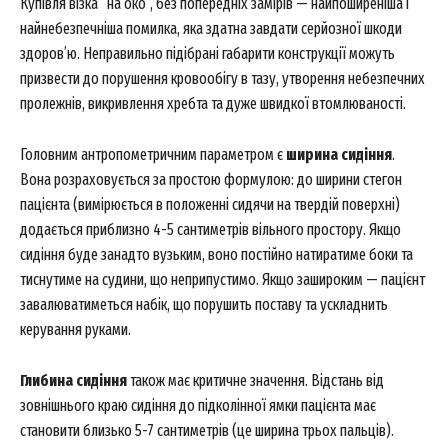
Купівля візка “на око”, без попередніх замірів — найпоширеніша і
найнебезпечніша помилка, яка здатна завдати серйозної шкоди
здоров’ю. Неправильно підібрані габарити конструкції можуть
призвести до порушення кровообігу в тазу, утворення небезпечних
пролежнів, викривлення хребта та дуже швидкої втомлюваності.
Головним антропометричним параметром є
ширина сидіння
.
Вона розраховується за простою формулою: до ширини стегон
пацієнта (вимірюється в положенні сидячи на твердій поверхні)
додається приблизно 4-5 сантиметрів вільного простору. Якщо
сидіння буде занадто вузьким, воно постійно натиратиме боки та
тиснутиме на судини, що неприпустимо. Якщо зашироким — пацієнт
завалюватиметься набік, що порушить поставу та ускладнить
керування руками.
Глибина сидіння
також має критичне значення. Відстань від
зовнішнього краю сидіння до підколінної ямки пацієнта має
становити близько 5-7 сантиметрів (це ширина трьох пальців).