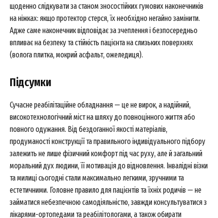
щоденно слідкувати за станом зносостійких гумових наконечників
на ніжках: якщо протектор стерся, їх необхідно негайно замінити.
Адже саме наконечник відповідає за зчеплення і безпосередньо
впливає на безпеку та стійкість пацієнта на слизьких поверхнях
(волога плитка, мокрий асфальт, ожеледиця).
Підсумки
Сучасне реабілітаційне обладнання — це не вирок, а надійний,
високотехнологічний міст на шляху до повноцінного життя або
повного одужання. Від бездоганної якості матеріалів,
продуманості конструкції та правильного індивідуального підбору
залежить не лише фізичний комфорт під час руху, але й загальний
моральний дух людини, її мотивація до відновлення. Інвалідні візки
та милиці сьогодні стали максимально легкими, зручними та
естетичними. Головне правило для пацієнтів та їхніх родичів — не
займатися небезпечною самодіяльністю, завжди консультуватися з
лікарями-ортопедами та реабілітологами, а також обирати