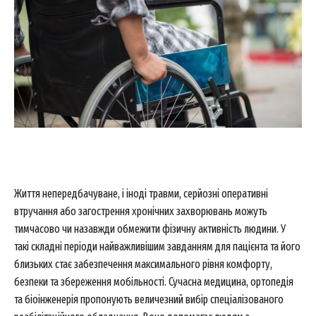
Життя непередбачуване, і іноді травми, серйозні оперативні
втручання або загострення хронічних захворювань можуть
тимчасово чи назавжди обмежити фізичну активність людини. У
такі складні періоди найважливішим завданням для пацієнта та його
близьких стає забезпечення максимального рівня комфорту,
безпеки та збереження мобільності. Сучасна медицина, ортопедія
та біоінженерія пропонують величезний вибір спеціалізованого