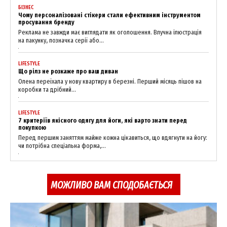
БІЗНЕС
Чому персоналізовані стікери стали ефективним інструментом
просування бренду
Реклама не завжди має виглядати як оголошення. Влучна ілюстрація
на пакунку, позначка серії або...
LIFESTYLE
Що рілз не розкаже про ваш диван
Олена переїхала у нову квартиру в березні. Перший місяць пішов на
коробки та дрібний...
LIFESTYLE
7 критеріїв якісного одягу для йоги, які варто знати перед
покупкою
Перед першим заняттям майже кожна цікавиться, що вдягнути на йогу:
чи потрібна спеціальна форма,...
МОЖЛИВО ВАМ СПОДОБАЄТЬСЯ