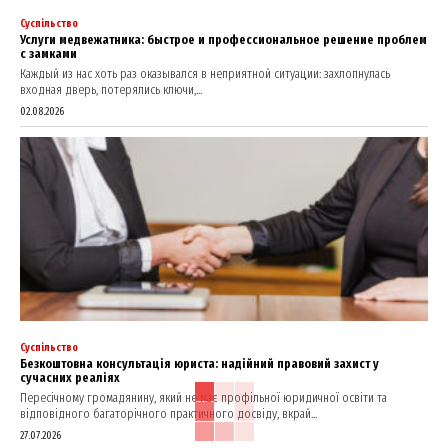
Суспільство
Услуги медвежатника: быстрое и профессиональное решение проблем
с замками
Каждый из нас хоть раз оказывался в неприятной ситуации: захлопнулась
входная дверь, потерялись ключи,...
02.08.2026
Суспільство
Безкоштовна консультація юриста: надійний правовий захист у
сучасних реаліях
Пересічному громадянину, який не має профільної юридичної освіти та
відповідного багаторічного практичного досвіду, вкрай...
27.07.2026