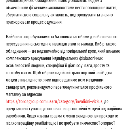
реабілітаційного обладнання. Воно допомагає людям з
обмеженими фізичними можливостями вести повноцінне життя,
зберігати свою соціальну активність, подорожувати та значно
прискорювати процес одужання.
Найбільш затребуваними та базовими засобами для безпечного
пересування на сьогодні є інвалідні візки та милиці. Вибір такого
обладнання — це надзвичайно відповідальний крок, який вимагає
комплексного врахування індивідуальних фізіологічних
особливостей людини, специфіки її діагнозу, ваги, зросту та
способу життя. Щоб обрати надійний транспортний засіб для
людей з інвалідністю, який відповідатиме всім медичним
стандартам, рекомендуємо переглянути каталог профільного
магазину за адресою
https://torosgroup.com.ua/ru/category/invalidni-vizku/
, де
представлені сучасні, довговічні та ергономічні моделі від надійних
виробників. Якщо ж ваша травма є менш складною, ви проходите
післяопераційну реабілітацію і потребуєте тимчасової опорної