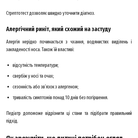
Стрептотест дозволяє швидко уточнити діагноз.
Алергічний риніт, який схожий на застуду
Алергія нерідко починається з чхання, водянистих виділень і
закладеності носа. Також їй властиві:
відсутність температури;
свербіж у носі та очах;
сезонність або зв’язок з алергеном;
тривалість симптомів понад 10 днів без погіршення.
Педіатр допоможе відрізнити ці стани та підібрати правильний
підхід.