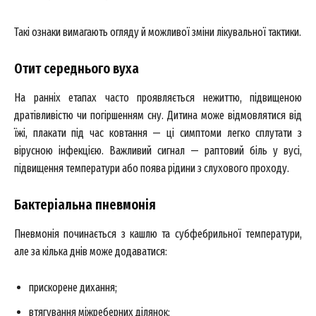
Такі ознаки вимагають огляду й можливої зміни лікувальної тактики.
Отит середнього вуха
На ранніх етапах часто проявляється нежиттю, підвищеною
дратівливістю чи погіршенням сну. Дитина може відмовлятися від
їжі, плакати під час ковтання — ці симптоми легко сплутати з
вірусною інфекцією. Важливий сигнал — раптовий біль у вусі,
підвищення температури або поява рідини з слухового проходу.
Бактеріальна пневмонія
Пневмонія починається з кашлю та субфебрильної температури,
але за кілька днів може додаватися:
прискорене дихання;
втягування міжреберних ділянок;