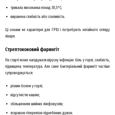
тривала лихоманка понад 38,5°C;
виражена слабкість або сонливість.
Ці ознаки не характерні для ГРВІ і потребують негайного огляду
лікаря.
Стрептококовий фарингіт
На старті може нагадувати вірусну інфекцію: біль у горлі, слабкість,
підвищена температура. Але саме бактеріальний фарингіт частіше
супроводжується:
різким болем у горлі;
відсутністю кашлю;
збільшенням шийних лімфовузлів;
яскравою гіперемією піднебінних дужок.