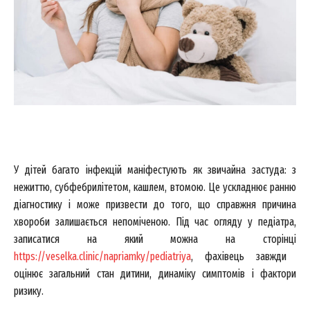
У дітей багато інфекцій маніфестують як звичайна застуда: з
нежиттю, субфебрилітетом, кашлем, втомою. Це ускладнює ранню
діагностику і може призвести до того, що справжня причина
хвороби залишається непоміченою. Під час огляду у педіатра,
записатися на який можна на сторінці
https://veselka.clinic/napriamky/pediatriya
, фахівець завжди
оцінює загальний стан дитини, динаміку симптомів і фактори
ризику.