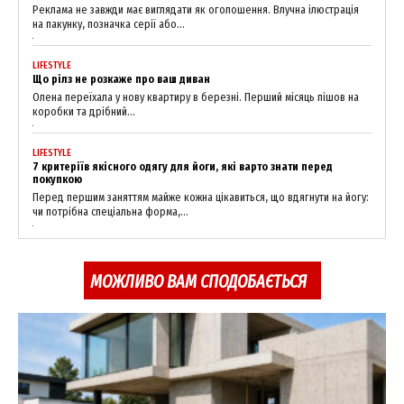
Реклама не завжди має виглядати як оголошення. Влучна ілюстрація
на пакунку, позначка серії або...
LIFESTYLE
Що рілз не розкаже про ваш диван
Олена переїхала у нову квартиру в березні. Перший місяць пішов на
коробки та дрібний...
LIFESTYLE
7 критеріїв якісного одягу для йоги, які варто знати перед
покупкою
Перед першим заняттям майже кожна цікавиться, що вдягнути на йогу:
чи потрібна спеціальна форма,...
МОЖЛИВО ВАМ СПОДОБАЄТЬСЯ