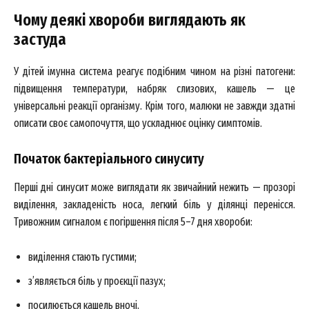
Чому деякі хвороби виглядають як
застуда
У дітей імунна система реагує подібним чином на різні патогени:
підвищення температури, набряк слизових, кашель — це
універсальні реакції організму. Крім того, малюки не завжди здатні
описати своє самопочуття, що ускладнює оцінку симптомів.
Початок бактеріального синуситу
Перші дні синусит може виглядати як звичайний нежить — прозорі
виділення, закладеність носа, легкий біль у ділянці перенісся.
Тривожним сигналом є погіршення після 5–7 дня хвороби:
виділення стають густими;
з’являється біль у проєкції пазух;
посилюється кашель вночі.