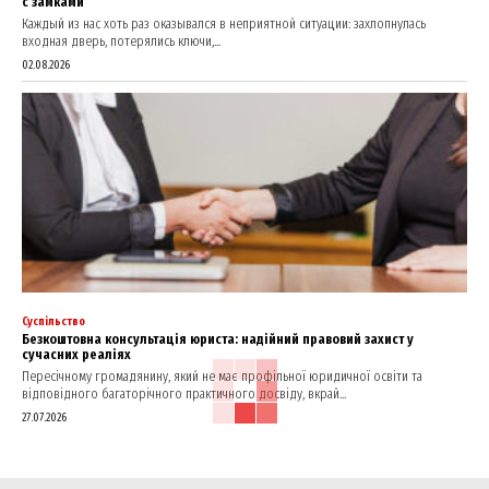
с замками
Каждый из нас хоть раз оказывался в неприятной ситуации: захлопнулась
входная дверь, потерялись ключи,...
02.08.2026
Суспільство
Безкоштовна консультація юриста: надійний правовий захист у
сучасних реаліях
Пересічному громадянину, який не має профільної юридичної освіти та
відповідного багаторічного практичного досвіду, вкрай...
27.07.2026