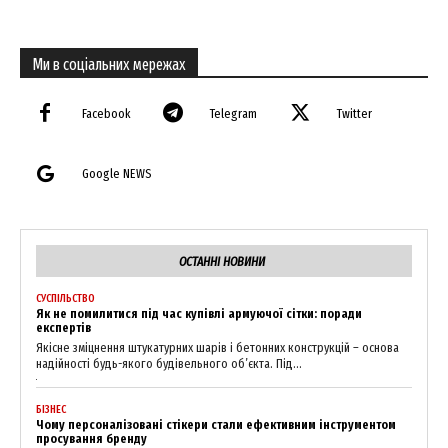
Ми в соціальних мережах
Company
Facebook
Telegram
Twitter
About
Contact us
Google NEWS
My account
ОСТАННІ НОВИНИ
СУСПІЛЬСТВО
Як не помилитися під час купівлі армуючої сітки: поради
експертів
Якісне зміцнення штукатурних шарів і бетонних конструкцій – основа
надійності будь-якого будівельного об’єкта. Під...
БІЗНЕС
Чому персоналізовані стікери стали ефективним інструментом
просування бренду