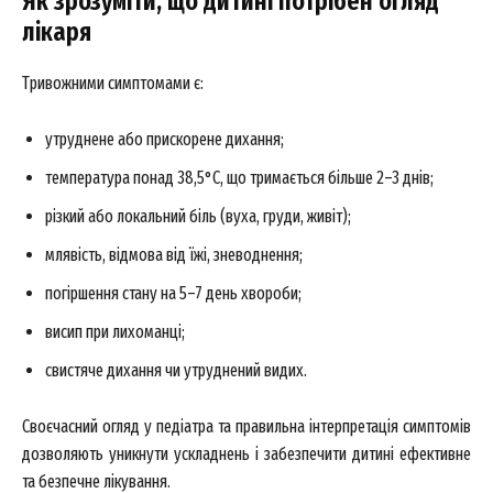
Як зрозуміти, що дитині потрібен огляд
лікаря
Тривожними симптомами є:
утруднене або прискорене дихання;
News Week
температура понад 38,5°C, що тримається більше 2–3 днів;
Magazine PRO
різкий або локальний біль (вуха, груди, живіт);
млявість, відмова від їжі, зневоднення;
погіршення стану на 5–7 день хвороби;
висип при лихоманці;
свистяче дихання чи утруднений видих.
Своєчасний огляд у педіатра та правильна інтерпретація симптомів
дозволяють уникнути ускладнень і забезпечити дитині ефективне
SUBSCRIBE NOW
та безпечне лікування.