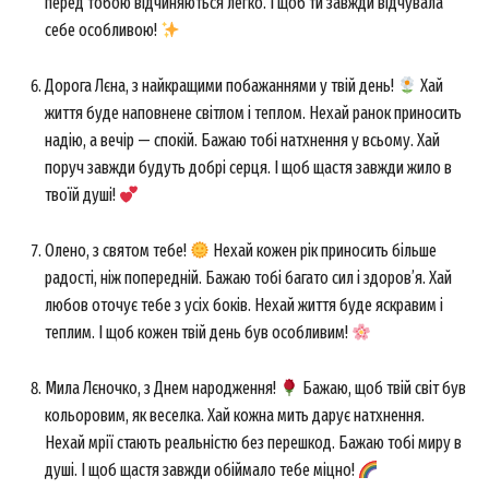
перед тобою відчиняються легко. І щоб ти завжди відчувала
себе особливою!
Дорога Лєна, з найкращими побажаннями у твій день!
Хай
життя буде наповнене світлом і теплом. Нехай ранок приносить
надію, а вечір — спокій. Бажаю тобі натхнення у всьому. Хай
поруч завжди будуть добрі серця. І щоб щастя завжди жило в
твоїй душі!
Олено, з святом тебе!
Нехай кожен рік приносить більше
радості, ніж попередній. Бажаю тобі багато сил і здоров’я. Хай
любов оточує тебе з усіх боків. Нехай життя буде яскравим і
теплим. І щоб кожен твій день був особливим!
Мила Лєночко, з Днем народження!
Бажаю, щоб твій світ був
кольоровим, як веселка. Хай кожна мить дарує натхнення.
Нехай мрії стають реальністю без перешкод. Бажаю тобі миру в
душі. І щоб щастя завжди обіймало тебе міцно!