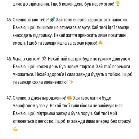
шлях до здійснення. І щоб кожен день був перемогою!
Оленко, вітаю тебе!
Хай твоя енергія заражає всіх навколо.
Бажаю, щоб ти ніколи не втрачала азарту. Хай твої ідеї завжди
знаходять підтримку. Нехай життя приносить лише позитивні
емоції. І щоб ти завжди йшла за своєю мрією!
Лєна, з святом!
Нехай твій настрій буде потужним двигуном.
Бажаю, щоб кожен день був новим стартом. Хай твої перемоги
множаться. Нехай здоров’я і сила завжди будуть з тобою. І щоб
ти завжди сяяла впевненістю!
Оленко, з Днем народження!
Хай твоє життя буде
марафоном успіху. Нехай твої сили ніколи не закінчуються.
Бажаю, щоб підтримка завжди була поруч. Хай твої мрії
втілюються з легкістю. І щоб ти завжди йшла вперед без страху!