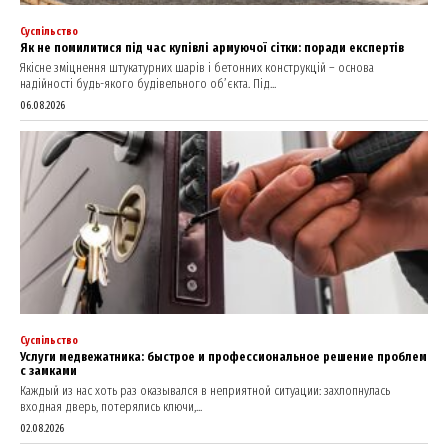
Суспільство
Як не помилитися під час купівлі армуючої сітки: поради експертів
Якісне зміцнення штукатурних шарів і бетонних конструкцій – основа
надійності будь-якого будівельного об’єкта. Під...
06.08.2026
Суспільство
Услуги медвежатника: быстрое и профессиональное решение проблем
с замками
Каждый из нас хоть раз оказывался в неприятной ситуации: захлопнулась
входная дверь, потерялись ключи,...
02.08.2026