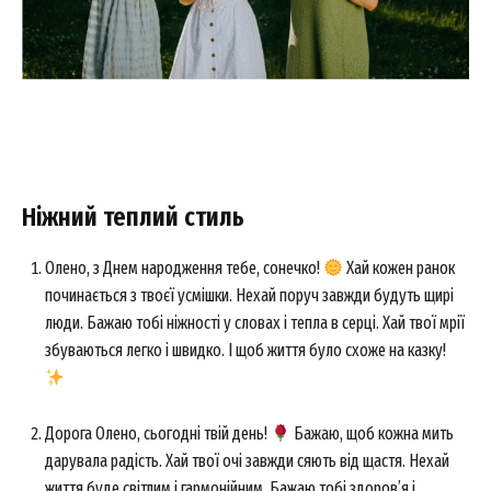
Ніжний теплий стиль
Олено, з Днем народження тебе, сонечко!
Хай кожен ранок
починається з твоєї усмішки. Нехай поруч завжди будуть щирі
люди. Бажаю тобі ніжності у словах і тепла в серці. Хай твої мрії
збуваються легко і швидко. І щоб життя було схоже на казку!
Дорога Олено, сьогодні твій день!
Бажаю, щоб кожна мить
дарувала радість. Хай твої очі завжди сяють від щастя. Нехай
життя буде світлим і гармонійним. Бажаю тобі здоров’я і