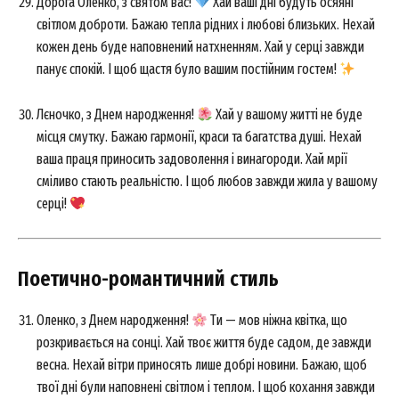
Дорога Оленко, з святом вас!
Хай ваші дні будуть осяяні
світлом доброти. Бажаю тепла рідних і любові близьких. Нехай
кожен день буде наповнений натхненням. Хай у серці завжди
панує спокій. І щоб щастя було вашим постійним гостем!
Лєночко, з Днем народження!
Хай у вашому житті не буде
місця смутку. Бажаю гармонії, краси та багатства душі. Нехай
ваша праця приносить задоволення і винагороди. Хай мрії
сміливо стають реальністю. І щоб любов завжди жила у вашому
серці!
Поетично-романтичний стиль
News Week
Magazine PRO
Оленко, з Днем народження!
Ти — мов ніжна квітка, що
розкривається на сонці. Хай твоє життя буде садом, де завжди
весна. Нехай вітри приносять лише добрі новини. Бажаю, щоб
твої дні були наповнені світлом і теплом. І щоб кохання завжди