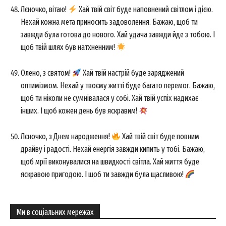
Лєночко, вітаю!
Хай твій світ буде наповнений світлом і дією.
Нехай кожна мета приносить задоволення. Бажаю, щоб ти
завжди була готова до нового. Хай удача завжди йде з тобою. І
щоб твій шлях був натхненним!
Олено, з святом!
Хай твій настрій буде заряджений
оптимізмом. Нехай у твоєму житті буде багато перемог. Бажаю,
щоб ти ніколи не сумнівалася у собі. Хай твій успіх надихає
інших. І щоб кожен день був яскравим!
Лєночко, з Днем народження!
Хай твій світ буде повним
драйву і радості. Нехай енергія завжди кипить у тобі. Бажаю,
щоб мрії виконувалися на швидкості світла. Хай життя буде
яскравою пригодою. І щоб ти завжди була щасливою!
Ми в соціальних мережах