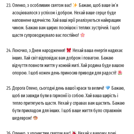
Оленко, з особливим святом вас!
Бажаю, щоб ваше ім’я
асоціювалося з успіхом і добром. Нехай ваше серце буде
наповнене вдячністю. Хай ваші мрії реалізуються найкращим
чином. Бажаю вам щирих посмішок і теплих зустрічей. І щоб
щастя супроводжувало вас постійно!
Лєночко, з Днем народження!
Нехай ваша енергія надихає
інших. Хай світ відповідає вам добром і повагою. Бажаю
відчуття повноти життя у кожній миті. Хай родина буде вашою
опорою. І щоб кожен день приносив приводи для радості!
Дорога Олено, сьогодні день вашої краси та величі!
Бажаю,
щоб ви завжди були в гармонії із собою. Хай ваша щирість і
тепло притягують щастя. Нехай у справах вам щастить. Бажаю
бути прикладом для інших. І щоб ваше життя було справжнім
шедевром!
Оленко, з урочистим святом вас!
Нехай у вашому домі