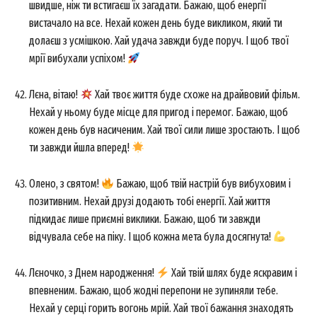
швидше, ніж ти встигаєш їх загадати. Бажаю, щоб енергії
вистачало на все. Нехай кожен день буде викликом, який ти
долаєш з усмішкою. Хай удача завжди буде поруч. І щоб твої
мрії вибухали успіхом!
Лєна, вітаю!
Хай твоє життя буде схоже на драйвовий фільм.
Нехай у ньому буде місце для пригод і перемог. Бажаю, щоб
кожен день був насиченим. Хай твої сили лише зростають. І щоб
ти завжди йшла вперед!
Олено, з святом!
Бажаю, щоб твій настрій був вибуховим і
позитивним. Нехай друзі додають тобі енергії. Хай життя
підкидає лише приємні виклики. Бажаю, щоб ти завжди
відчувала себе на піку. І щоб кожна мета була досягнута!
Лєночко, з Днем народження!
Хай твій шлях буде яскравим і
впевненим. Бажаю, щоб жодні перепони не зупиняли тебе.
Нехай у серці горить вогонь мрій. Хай твої бажання знаходять