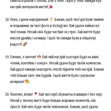
сміються разом з тобою, а не з тебе. І щоб у тебе завжди був
настрій святкувати життя!
Лєна, з днем народження!
Бажаю, щоб твої дні були такими
ж яскравими, як твої фото в Instagram. Хай удача лайкає всі
твої плани. Нехай сміх буде частіше за стрес. Хай життя буде
міксом драйву і затишку. І щоб ти завжди була в епіцентрі
радості!
Оленко, з святом!
Хай твій настрій сьогодні буде на рівні
«пляж, коктейль і сонце». Нехай удача буде твоїм компасом.
Хай друзі завжди знаходять спосіб підняти тобі настрій. Бажаю
тобі більше свят, ніж буднів. І щоб життя було суцільною
вечіркою!
Лєночко, вітаю!
Хай твої мрії збуваються швидко і без черг.
Нехай у твоєму житті буде більше яскравих моментів, ніж
сірості. Хай сміх буде твоїм талісманом. Бажаю, щоб удача