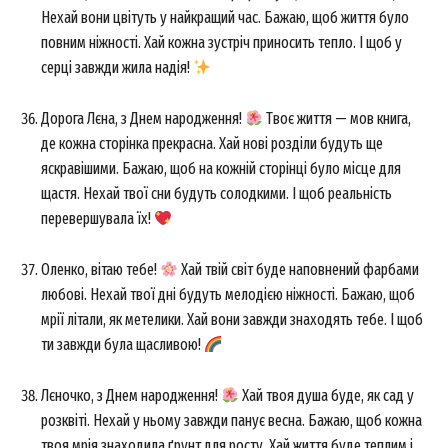
Нехай вони цвітуть у найкращий час. Бажаю, щоб життя було
повним ніжності. Хай кожна зустріч приносить тепло. І щоб у
серці завжди жила надія!
Дорога Лєна, з Днем народження!
Твоє життя — мов книга,
де кожна сторінка прекрасна. Хай нові розділи будуть ще
яскравішими. Бажаю, щоб на кожній сторінці було місце для
щастя. Нехай твої сни будуть солодкими. І щоб реальність
перевершувала їх!
Оленко, вітаю тебе!
Хай твій світ буде наповнений фарбами
любові. Нехай твої дні будуть мелодією ніжності. Бажаю, щоб
мрії літали, як метелики. Хай вони завжди знаходять тебе. І щоб
ти завжди була щасливою!
Лєночко, з Днем народження!
Хай твоя душа буде, як сад у
розквіті. Нехай у ньому завжди панує весна. Бажаю, щоб кожна
твоя мрія знаходила ґрунт для росту. Хай життя буде теплим і