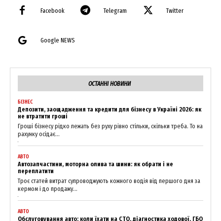
Facebook
Telegram
Twitter
Google NEWS
ОСТАННІ НОВИНИ
БІЗНЕС
Депозити, заощадження та кредити для бізнесу в Україні 2026: як
не втратити гроші
Гроші бізнесу рідко лежать без руху рівно стільки, скільки треба. То на
рахунку осідає...
АВТО
Автозапчастини, моторна олива та шини: як обрати і не
переплатити
Троє статей витрат супроводжують кожного водія від першого дня за
кермом і до продажу...
АВТО
Обслуговування авто: коли їхати на СТО, діагностика ходової, ГБО