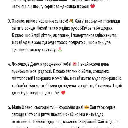
натхнення. І щоб у серці завжди жила любов!
Оленко, вітаю з чарівним святом!
Хай у твоєму житті завжди
світить сонце. Нехай тепло рідних рук обіймає тебе щодня.
Бажаю, щоб мрії літали, як пташки, і поверталися здійсненими.
Нехай удача завжди буде твоєю подругою. І щоб ти була
щасливою кожну хвилину!
Лєночко, з Днем народження тебе!
Нехай кожен день
приносить нові радості. Бажаю теплих обіймів, солодких
миттєвостей і яскравих моментів. Нехай життя буде прикрашене
любов’ю. Бажаю тобі завжди відчувати турботу близьких. І щоб
доля була щедрою до тебе!
Мила Олено, сьогодні ти — королева дня!
Хай твоє серце
завжди б’ється в ритмі щастя. Нехай кожна мить буде
особливою. Бажаю здоров’я, кохання та гармонії. Хай всі двері