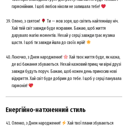
гармонійним. І щоб любов ніколи не залишала тебе!
Олено, з святом!
Ти — мов зоря, що світить найтемнішу ніч.
Хай твій світ завжди буде яскравим. Бажаю, щоб життя
дарувало магію моментів. Нехай у серці завжди грає музика
щастя. І щоб ти завжди йшла до своїх мрій!
Лєночко, з Днем народження!
Хай твоє життя буде, як казка,
де всі бажання збуваються. Нехай казковий принц чи вірні друзі
завжди будуть поруч. Бажаю, щоб кожен день приносив нові
відкриття. Хай світ буде добрим до тебе. І щоб у серці панувала
гармонія!
Енергійно-натхненний стиль
Оленко, з Днем народження!
Хай твої плани збуваються