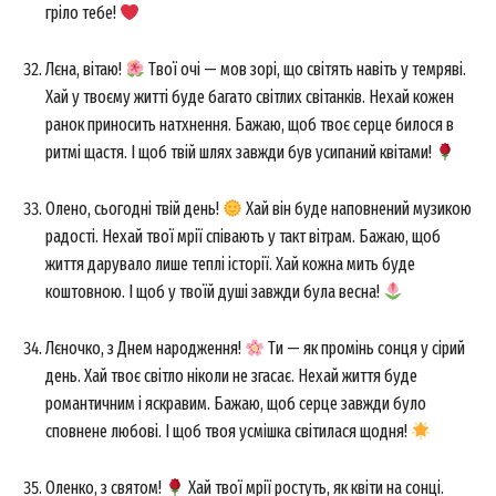
гріло тебе!
Лєна, вітаю!
Твої очі — мов зорі, що світять навіть у темряві.
Хай у твоєму житті буде багато світлих світанків. Нехай кожен
ранок приносить натхнення. Бажаю, щоб твоє серце билося в
ритмі щастя. І щоб твій шлях завжди був усипаний квітами!
SUBSCRIBE NOW
Олено, сьогодні твій день!
Хай він буде наповнений музикою
радості. Нехай твої мрії співають у такт вітрам. Бажаю, щоб
життя дарувало лише теплі історії. Хай кожна мить буде
коштовною. І щоб у твоїй душі завжди була весна!
Company
Лєночко, з Днем народження!
Ти — як промінь сонця у сірий
About
день. Хай твоє світло ніколи не згасає. Нехай життя буде
Contact us
романтичним і яскравим. Бажаю, щоб серце завжди було
My account
сповнене любові. І щоб твоя усмішка світилася щодня!
Оленко, з святом!
Хай твої мрії ростуть, як квіти на сонці.