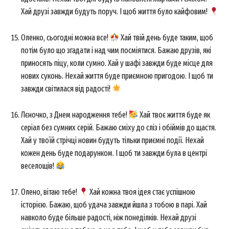
Хай друзі завжди будуть поруч. І щоб життя було кайфовим!
Оленко, сьогодні можна все!
Хай твій день буде таким, щоб
потім було що згадати і над чим посміятися. Бажаю друзів, які
приносять піцу, коли сумно. Хай у шафі завжди буде місце для
нових суконь. Нехай життя буде приємною пригодою. І щоб ти
завжди світилася від радості!
Лєночко, з Днем народження тебе!
Хай твоє життя буде як
серіал без сумних серій. Бажаю сміху до сліз і обіймів до щастя.
Хай у твоїй стрічці новин будуть тільки приємні події. Нехай
кожен день буде подарунком. І щоб ти завжди була в центрі
веселощів!
Олено, вітаю тебе!
Хай кожна твоя ідея стає успішною
історією. Бажаю, щоб удача завжди йшла з тобою в парі. Хай
навколо буде більше радості, ніж понеділків. Нехай друзі