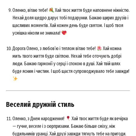
Оленко, вітаю тебе!
Хай твоє життя буде наповнене ніжністю.
Нехай доля щедро дарує тобі подарунки. Бажаю щирих друзів і
щасливих моментів. Хай кожен день буде святом. І щоб твоя
усмішка ніколи не зникала!
Дорога Олено, з любов’ю і теплом вітаю тебе!
Хай кожна
мить твого життя буде світлою. Нехай тебе оточують добрі
люди. Бажаю гармонії у серці і спокою в душі. Хай твій шлях
буде ясним і чистим. І щоб щастя супроводжувало тебе завжди!
Веселий дружній стиль
Оленко, з Днем народження!
Хай твоє життя буде як вечірка
— гучне, веселе і з сюрпризами. Бажаю більше сміху, ніж
будильників уранці. Хай друзі завжди тягнуть тебе на пригоди.