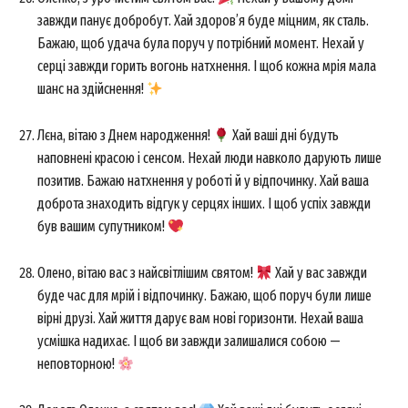
завжди панує добробут. Хай здоров’я буде міцним, як сталь.
Бажаю, щоб удача була поруч у потрібний момент. Нехай у
серці завжди горить вогонь натхнення. І щоб кожна мрія мала
шанс на здійснення!
Лєна, вітаю з Днем народження!
Хай ваші дні будуть
наповнені красою і сенсом. Нехай люди навколо дарують лише
позитив. Бажаю натхнення у роботі й у відпочинку. Хай ваша
доброта знаходить відгук у серцях інших. І щоб успіх завжди
був вашим супутником!
Олено, вітаю вас з найсвітлішим святом!
Хай у вас завжди
буде час для мрій і відпочинку. Бажаю, щоб поруч були лише
вірні друзі. Хай життя дарує вам нові горизонти. Нехай ваша
усмішка надихає. І щоб ви завжди залишалися собою —
неповторною!