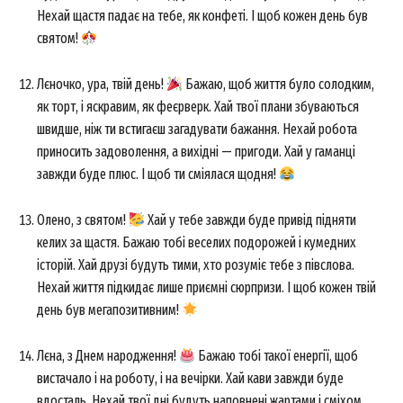
Нехай щастя падає на тебе, як конфеті. І щоб кожен день був
святом!
Лєночко, ура, твій день!
Бажаю, щоб життя було солодким,
як торт, і яскравим, як феєрверк. Хай твої плани збуваються
швидше, ніж ти встигаєш загадувати бажання. Нехай робота
приносить задоволення, а вихідні — пригоди. Хай у гаманці
завжди буде плюс. І щоб ти сміялася щодня!
Олено, з святом!
Хай у тебе завжди буде привід підняти
келих за щастя. Бажаю тобі веселих подорожей і кумедних
історій. Хай друзі будуть тими, хто розуміє тебе з півслова.
Нехай життя підкидає лише приємні сюрпризи. І щоб кожен твій
день був мегапозитивним!
Лєна, з Днем народження!
Бажаю тобі такої енергії, щоб
вистачало і на роботу, і на вечірки. Хай кави завжди буде
вдосталь. Нехай твої дні будуть наповнені жартами і сміхом.