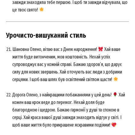
завжди знаходила тебе першою. І щоб ти завжди відчувала, що
це твоє свято!
Урочисто-вишуканий стиль
Шановна Олено, вітаю вас з Днем народження!
Хай ваше
життя буде витонченим, мов коштовність. Нехай успіх
супроводжує вас у кожній справі. Бажаю здоров’я, що дарує
силу для нових звершень. Хай оточують вас люди з добрими
серцями. І щоб ваш шлях був освітлений світлом щастя!
Дорога Олено, з найкращими побажаннями у цей день!
Хай
кожен ваш крок веде до перемог. Нехай доля буде
благородною і щедрою. Бажаю гармонії у душі та спокою в
серці. Хай краса вашої душі завжди знаходить відгук у світі. І
щоб ваше життя було прикрашене яскравими подіями!