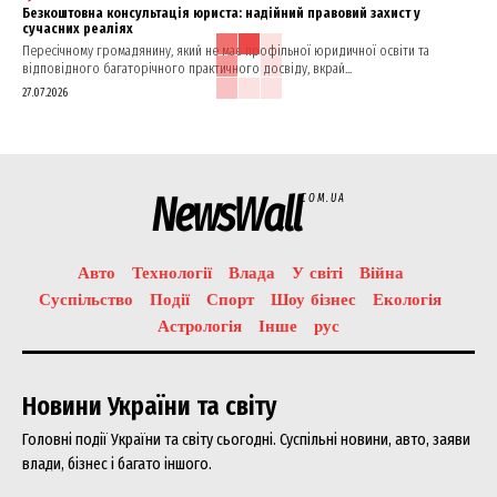
Безкоштовна консультація юриста: надійний правовий захист у
сучасних реаліях
Пересічному громадянину, який не має профільної юридичної освіти та
відповідного багаторічного практичного досвіду, вкрай...
27.07.2026
NewsWall
COM.UA
Авто
Технології
Влада
У світі
Війна
Суспільство
Події
Спорт
Шоу бізнес
Екологія
Астрологія
Інше
рус
Новини України та світу
Головні події України та світу сьогодні. Суспільні новини, авто, заяви
влади, бізнес і багато іншого.