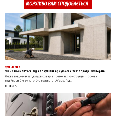
МОЖЛИВО ВАМ СПОДОБАЄТЬСЯ
SUBSCRIBE NOW
Company
About
Contact us
Суспільство
My account
Як не помилитися під час купівлі армуючої сітки: поради експертів
Якісне зміцнення штукатурних шарів і бетонних конструкцій – основа
надійності будь-якого будівельного об’єкта. Під...
06.08.2026