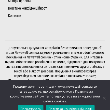
Автори проекта
Політика конфіденційності
Контакти
Допускається цитування матеріалів без отримання попередньої
згоди Newswall.com.ua за умови розміщення в тексті обов'язкового
посилання на Newswall.com.ua - Стіна новин України. Для інтернет-
видань обов'язкове розміщення прямого, відкритого для пошукових
систем гіперпосилання на цитовані статті не нижче другого абзацу в
тексті або в якості джерела. Порушення виняткових прав
переслідується Законом. Матеріали з плашками "Промо",
"Партнерський матеріал", "Партнерський спецпроект", "Політичні
новини", "Прес-реліз", "PR", "Офіційно" публікуються на правах
Продовжуючи переглядати www.newswall.com.ua ви
реклами.
підтверджуєте, що ознайомилися з Правилами
користування сайтом та погоджуєтесь на використання
файлів cookies.
Хочете розмістити статтю чи посилання на NewsWall? Будь ласка,
Погоджуюсь
Політика конфіденційності
через
біржу Collaborator
— зручно і швидко.