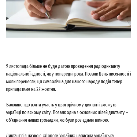
9 листопада більше не буде датою проведення радіодиктанту
національної єдності, як у попередні роки. Позаяк День писемності і
мови перенесли, ця символічна для нашого народу подія тепер
припадатиме на 27 жовтня.
Важливо, що взяти участь у цьогорічному диктанті зможуть
українці по всьому світу. Позаяк одна з основних цілей диктанту –
об’єднання наших громадян, які були роз’єднані війною.
Диктант під назвою «Дороги України» написала українська