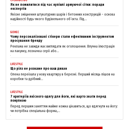
СУСПІЛЬСТВО
Як не помилитися під час купівлі армуючої сітки: поради
експертів
Якісне зміцнення штукатурних шарів і бетонних конструкцій – основа
надійності будь-якого будівельного об’єкта. Під...
БІЗНЕС
Чому персоналізовані стікери стали ефективним інструментом
просування бренду
Реклама не завжди має виглядати як оголошення. Влучна ілюстрація
на пакунку, позначка серії або...
News Week
LIFESTYLE
Magazine PRO
Що рілз не розкаже про ваш диван
Олена переїхала у нову квартиру в березні. Перший місяць пішов на
коробки та дрібний...
LIFESTYLE
7 критеріїв якісного одягу для йоги, які варто знати перед
покупкою
Перед першим заняттям майже кожна цікавиться, що вдягнути на йогу:
чи потрібна спеціальна форма,...