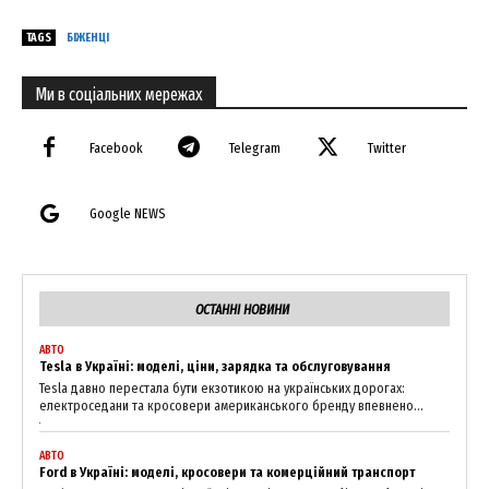
TAGS
БІЖЕНЦІ
Ми в соціальних мережах
Facebook
Telegram
Twitter
Google NEWS
ОСТАННІ НОВИНИ
News Week
АВТО
Tesla в Україні: моделі, ціни, зарядка та обслуговування
Magazine PRO
Tesla давно перестала бути екзотикою на українських дорогах:
електроседани та кросовери американського бренду впевнено...
АВТО
Ford в Україні: моделі, кросовери та комерційний транспорт