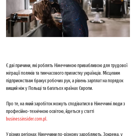
Є дві причини, які роблять Німеччиною привабливою для трудової
міграції поляків та тимчасового прихистку українців. Місцевим
підприємствам бракує робочих рук, а рівень зарплат на порядок
вищий ніж у Польщі та багатьох країнах Європи.
Про те, на який заробіток можуть сподіватися в Німеччині люди з
професійно-технічною освітою, йдеться у статті
businessinsider.com.pl.
У різних регіонах Німеччини по-різному заробляють. Зокрема, у