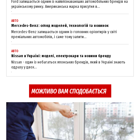
Ford залишається одним із найвпізнаваніших автомобільних брендів на
українському ринку. Американська марка присутня в...
АВТО
Mercedes-Benz: огляд моделей, технологій та новинок
Mercedes-Benz залишається одним із головних орієнтирів у світі
преміальних автомобілів, і саме тому запити...
АВТО
SUBSCRIBE NOW
Nissan в Україні: моделі, електрокари та новини бренду
Nissan - один із небагатьох японських брендів, який в Україні знають
одразу у двох...
Company
МОЖЛИВО ВАМ СПОДОБАЄТЬСЯ
About
Contact us
My account