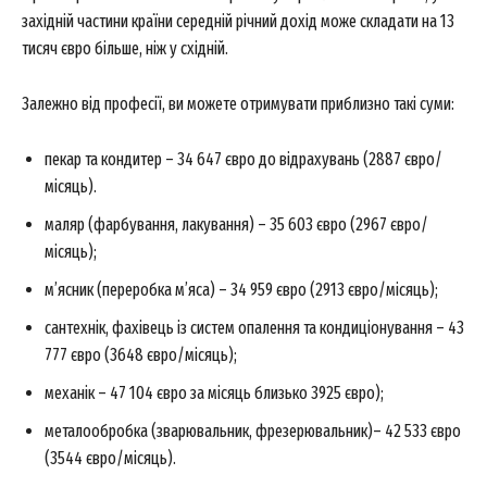
західній частини країни середній річний дохід може складати на 13
тисяч євро більше, ніж у східній.
Залежно від професії, ви можете отримувати приблизно такі суми:
пекар та кондитер – 34 647 євро до відрахувань (2887 євро/
місяць).
маляр (фарбування, лакування) – 35 603 євро (2967 євро/
місяць);
м’ясник (переробка м’яса) – 34 959 євро (2913 євро/місяць);
сантехнік, фахівець із систем опалення та кондиціонування – 43
777 євро (3648 євро/місяць);
механік – 47 104 євро за місяць близько 3925 євро);
металообробка (зварювальник, фрезерювальник)– 42 533 євро
(3544 євро/місяць).