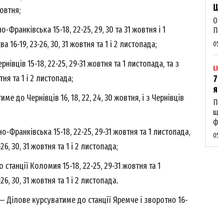
Щ
жовтня;
О
Франківська 15-18, 22-25, 29, 30 та 31 жовтня і 1
П
 16-19, 23-26, 30, 31 жовтня та 1 і 2 листопада;
0
івців 15-18, 22-25, 29-31 жовтня та 1 листопада, та з
L
тня та 1 і 2 листопада;
7
я
 до Чернівців 16, 18, 22, 24, 30 жовтня, і з Чернівців
Week
П
e PRO
щ
ф
-Франківська 15-18, 22-25, 29-31 жовтня та 1 листопада,
0
Company
26, 30, 31 жовтня та 1 і 2 листопада;
танції Коломия 15-18, 22-25, 29-31 жовтня та 1
About
26, 30, 31 жовтня та 1 і 2 листопада.
Contact us
Ділове курсуватиме до станції Яремче і зворотно 16-
My account