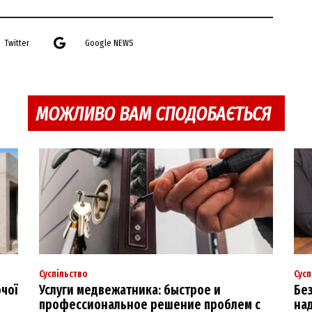
Twitter
Google NEWS
МОЖЛИВО ВАМ СПОДОБАЄТЬСЯ
Суспільство
Сусп
ючої
Услуги медвежатника: быстрое и
Без
профессиональное решение проблем с
над