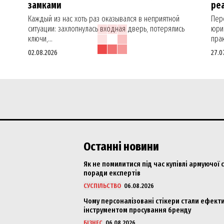
замками
реа
Каждый из нас хоть раз оказывался в неприятной
Пер
ситуации: захлопнулась входная дверь, потерялись
юрид
ключи,...
прак
02.08.2026
27.0
Останні новини
Як не помилитися під час купівлі армуючої с
поради експертів
СУСПІЛЬСТВО
06.08.2026
Чому персоналізовані стікери стали ефект
інструментом просування бренду
БІЗНЕС
06.08.2026