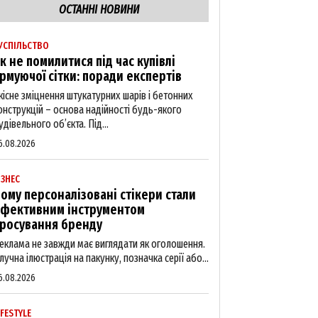
ОСТАННІ НОВИНИ
УСПІЛЬСТВО
к не помилитися під час купівлі
рмуючої сітки: поради експертів
кісне зміцнення штукатурних шарів і бетонних
онструкцій – основа надійності будь-якого
удівельного об’єкта. Під...
6.08.2026
ІЗНЕС
ому персоналізовані стікери стали
фективним інструментом
росування бренду
еклама не завжди має виглядати як оголошення.
лучна ілюстрація на пакунку, позначка серії або...
6.08.2026
IFESTYLE