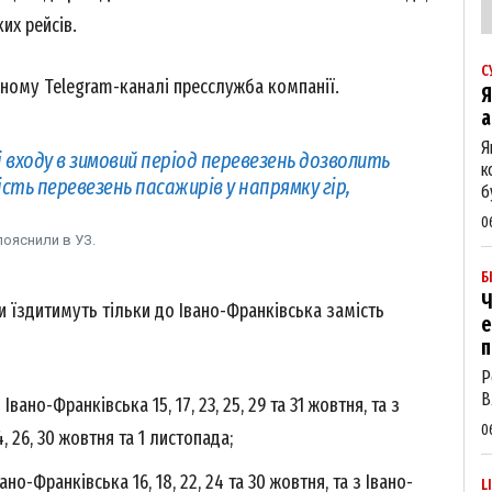
их рейсів.
С
ному Telegram-каналі пресслужба компанії.
Я
а
Я
входу в зимовий період перевезень дозволить
к
сть перевезень пасажирів у напрямку гір,
б
0
пояснили в УЗ.
Б
Ч
и їздитимуть тільки до Івано-Франківська замість
е
п
Р
В
но-Франківська 15, 17, 23, 25, 29 та 31 жовтня, та з
0
, 26, 30 жовтня та 1 листопада;
о-Франківська 16, 18, 22, 24 та 30 жовтня, та з Івано-
L