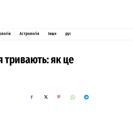
ологія
Астрологія
Інше
рус
я тривають: як це