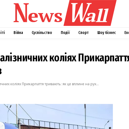
віті
Війна
Суспільство
Події
Спорт
Шоу бізнес
Ек
алізничних коліях Прикарпатт
в
чних коліях Прикарпаття тривають: як це вплине на рух...