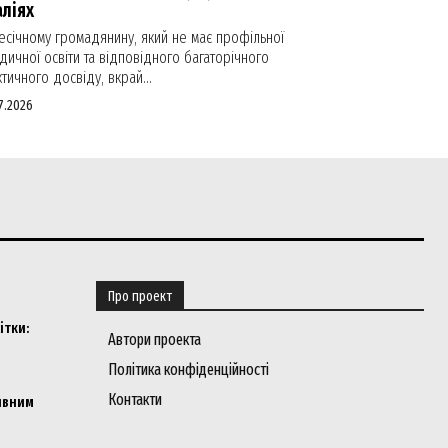
ліях
есічному громадянину, який не має профільної
ичної освіти та відповідного багаторічного
тичного досвіду, вкрай...
7.2026
Про проект
ітки:
Автори проекта
Політика конфіденційності
Контакти
ивним