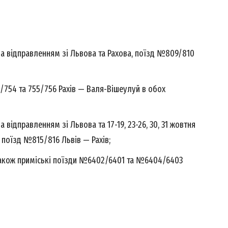
E NOW
опада відправленням зі Львова та Рахова, поїзд №809/810
3/754 та 755/756 Рахів — Валя-Вішеулуй в обох
ада відправленням зі Львова та 17-19, 23-26, 30, 31 жовтня
, поїзд №815/816 Львів — Рахів;
 також приміські поїзди №6402/6401 та №6404/6403