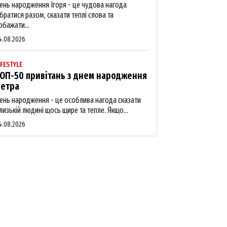
ень народження Ігоря - це чудова нагода
ібратися разом, сказати теплі слова та
обажати...
4.08.2026
IFESTYLE
ОП-50 привітань з днем народження
етра
ень народження - це особлива нагода сказати
лизькій людині щось щире та тепле. Якщо...
4.08.2026