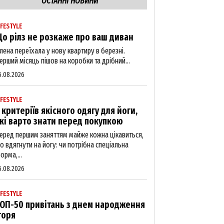
ОСТАННІ НОВИНИ
IFESTYLE
о рілз не розкаже про ваш диван
лена переїхала у нову квартиру в березні.
ерший місяць пішов на коробки та дрібний...
5.08.2026
IFESTYLE
 критеріїв якісного одягу для йоги,
кі варто знати перед покупкою
еред першим заняттям майже кожна цікавиться,
о вдягнути на йогу: чи потрібна спеціальна
орма,...
5.08.2026
IFESTYLE
ОП-50 привітань з днем народження
горя