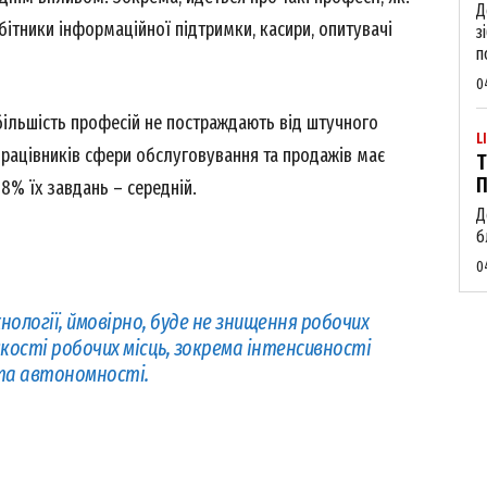
Д
e PRO
обітники інформаційної підтримки, касири, опитувачі
з
п
0
Company
 більшість професій не постраждають від штучного
L
працівників сфери обслуговування та продажів має
About
Т
П
18% їх завдань – середній.
Contact us
Д
My account
б
0
нології, ймовірно, буде не знищення робочих
E NOW
 якості робочих місць, зокрема інтенсивності
та автономності.