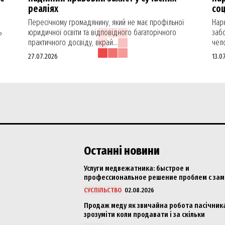
реаліях
со
Пересічному громадянину, який не має профільної
Нар
ь
юридичної освіти та відповідного багаторічного
заб
практичного досвіду, вкрай...
чел
27.07.2026
13.0
Останні новини
Услуги медвежатника: быстрое и
профессиональное решение проблем с за
СУСПІЛЬСТВО
02.08.2026
Продаж меду як звичайна робота пасічника
зрозуміти коли продавати і за скільки