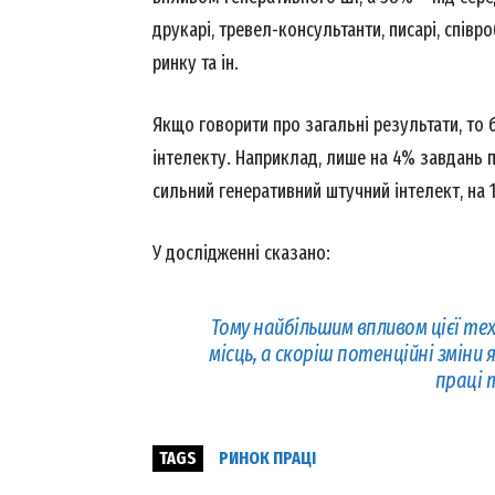
Magazin
друкарі, тревел-консультанти, писарі, співр
ринку та ін.
Якщо говорити про загальні результати, то
інтелекту. Наприклад, лише на 4% завдань 
сильний генеративний штучний інтелект, на 
У дослідженні сказано:
Тому найбільшим впливом цієї тех
SUBSCRIB
місць, а скоріш потенційні зміни
праці 
TAGS
РИНОК ПРАЦІ