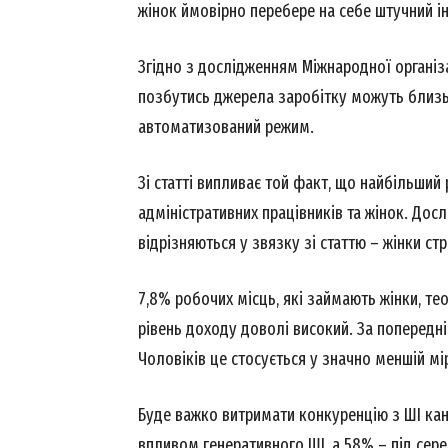
жінок ймовірно перебере на себе штучний і
Згідно з дослідженням Міжнародної організа
позбутись джерела заробітку можуть близь
автоматизований режим.
Зі статті випливає той факт, що найбільший
адміністративних працівників та жінок. Дос
відрізняються у звязку зі статтю – жінки стр
7,8% робочих місць, які займають жінки, те
рівень доходу доволі високий. За попередні
Чоловіків це стосується у значно меншій мі
Буде важко витримати конкуренцію з ШІ ка
News 
впливом генеративного ШІ, а 58% – під сере