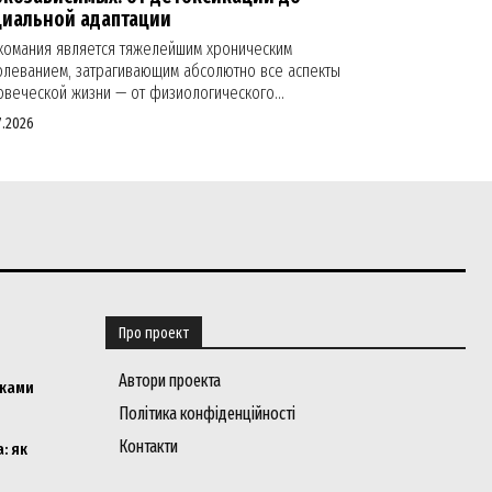
циальной адаптации
комания является тяжелейшим хроническим
олеванием, затрагивающим абсолютно все аспекты
овеческой жизни — от физиологического...
7.2026
Про проект
Автори проекта
мками
Політика конфіденційності
Контакти
: як