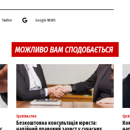
Twitter
Google NEWS
МОЖЛИВО ВАМ СПОДОБАЄТЬСЯ
Суспільство
Сусп
Безкоштовна консультація юриста:
Ко
с
надійний правовий захист у сучасних
на