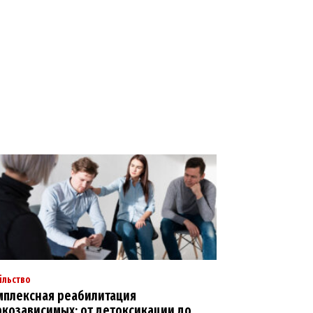
ільство
мплексная реабилитация
ркозависимых: от детоксикации до