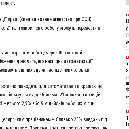
нтелект.
L
ції праці (спеціалізоване агентство при ООН),
Щ
ко 21 млн жінок. Їхню роботу можуть перевести в
О
П
0
 ризик втратити роботу через ШІ сьогодні в
L
лідження доводить, що наслідки автоматизації
7
я
аждають від них вдвічі частіше, ніж чоловіки.
П
щ
оретично підходять для автоматизації в країнах, де
ф
ми підрахунками, це близько 21 мільйона позицій.
0
рі – всього 2,9% або 9 мільйонів робочих місць.
L
Т
нцелярським працівникам – близько 25% завдань під
І
Week
днім впливом. Зокрема, йдеться про такі професії, як: