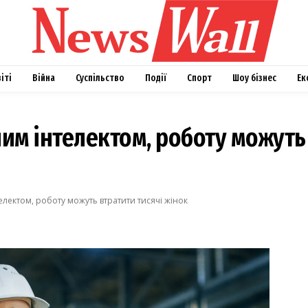
віті
Війна
Суспільство
Події
Спорт
Шоу бізнес
Ек
им інтелектом, роботу можуть 
електом, роботу можуть втратити тисячі жінок