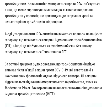
тромбоцитами. Коли антитіло утворюється проти PF4 і зв’язується
з ним, це може спровокувати активацію та швидке видалення
тромбоцитів у кровотік, що призводить до згортання крові та
низького рівня тромбоцитів, відповідно.
Іноді утворення анти-PF4 антитіл викликається впливом на пацієнта
гепарину, що називається гепарин-індукованою тромбоцитопенією
(ГІТ), а іноді це відбувається як аутоімунний стан без впливу
гепарину, що називається “спонтанною ГІТ”.
За останні три роки було доведено, що тромбоцитопенія рідко
виникає після ін’єкції вакцин проти COVID-19, які виготовлені з
інактивованих фрагментів адено-вірусного вектора. Ці вакцини
відрізняються від вакцин американського виробництва, таких як
Moderna та Pfizer. Захворювання називається вакциноіндукованою
імунною тромбоцитопенією (ВІТТ).