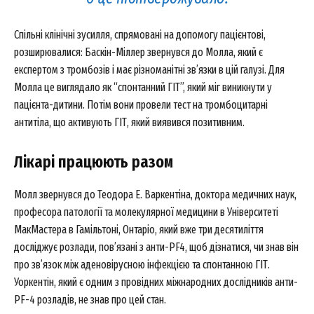
Спільні клінічні зусилля, спрямовані на допомогу пацієнтові,
розширювалися: Баскін-Міллер звернувся до Молла, який є
експертом з тромбозів і має різноманітні зв’язки в цій галузі. Для
Молла це виглядало як “спонтанний ГІТ”, який міг виникнути у
пацієнта-дитини. Потім вони провели тест на тромбоцитарні
антитіла, що активують ГІТ, який виявився позитивним.
Лікарі працюють разом
Молл звернувся до Теодора Е. Варкентіна, доктора медичних наук,
професора патології та молекулярної медицини в Університеті
МакМастера в Гамільтоні, Онтаріо, який вже три десятиліття
досліджує розлади, пов’язані з анти-PF4, щоб дізнатися, чи знав він
про зв’язок між аденовірусною інфекцією та спонтанною ГІТ.
Уоркентін, який є одним з провідних міжнародних дослідників анти-
PF-4 розладів, не знав про цей стан.