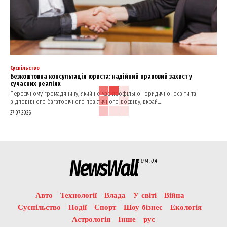
Суспільство
Безкоштовна консультація юриста: надійний правовий захист у
сучасних реаліях
Пересічному громадянину, який не має профільної юридичної освіти та
відповідного багаторічного практичного досвіду, вкрай...
27.07.2026
NewsWall
COM.UA
Авто
Технології
Влада
У світі
Війна
Суспільство
Події
Спорт
Шоу бізнес
Екологія
Астрологія
Інше
рус