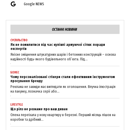
Google NEWS
ОСТАННІ НОВИНИ
СУСПІЛЬСТВО
Як не помилитися під час купівлі армуючої сітки: поради
експертів
Якісне зміцнення штукатурних шарів і бетонних конструкцій – основа
надійності будь-якого будівельного об’єкта. Під...
БІЗНЕС
Чому персоналізовані стікери стали ефективним інструментом
просування бренду
Реклама не завжди має виглядати як оголошення. Влучна ілюстрація
на пакунку, позначка серії або...
LIFESTYLE
Що рілз не розкаже про ваш диван
Олена переїхала у нову квартиру в березні. Перший місяць пішов на
коробки та дрібний...