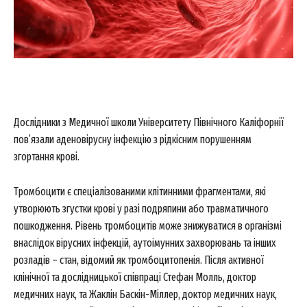
Дослідники з Медичної школи Університету Північного Каліфорнії
пов’язали аденовірусну інфекцію з рідкісним порушенням
згортання крові.
Тромбоцити є спеціалізованими клітинними фрагментами, які
утворюють згустки крові у разі подряпини або травматичного
пошкодження. Рівень тромбоцитів може знижуватися в організмі
внаслідок вірусних інфекцій, аутоімунних захворювань та інших
розладів – стан, відомий як тромбоцитопенія. Після активної
клінічної та дослідницької співпраці Стефан Молль, доктор
медичних наук, та Жаклін Баскін-Міллер, доктор медичних наук,