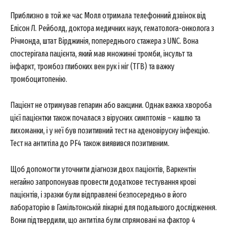
Приблизно в той же час Молл отримала телефонний дзвінок від
Елісон Л. Рейболд, доктора медичних наук, гематолога-онколога з
News Week
Річмонда, штат Вірджинія, попереднього стажера з UNC. Вона
Magazine PRO
спостерігала пацієнта, який мав множинні тромби, інсульт та
інфаркт, тромбоз глибоких вен рук і ніг (ТГВ) та важку
тромбоцитопенію.
Пацієнт не отримував гепарин або вакцини. Однак важка хвороба
цієї пацієнтки також почалася з вірусних симптомів – кашлю та
лихоманки, і у неї був позитивний тест на аденовірусну інфекцію.
Тест на антитіла до PF4 також виявився позитивним.
Щоб допомогти уточнити діагнози двох пацієнтів, Варкентін
SUBSCRIBE NOW
негайно запропонував провести додаткове тестування крові
пацієнтів, і зразки були відправлені безпосередньо в його
лабораторію в Гамільтонській лікарні для подальшого дослідження.
Вони підтвердили, що антитіла були спрямовані на фактор 4