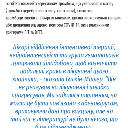
госпіталізований з агресивним тромбом, що утворився в мозку
(тромбоз церебральної синусової вени), і тяжкою
тромбоцитопенією. Лікарі встановили, що він не отримував гепарин
або щеплення від адено-вектора COVID-19, які є класичними
тригерами ГІТ та ВІТТ.
Лікарі відділення інтенсивної терапії,
нейроінтенсивіст та група гематологів
працювали цілодобово, щоб визначити
подальші кроки в лікуванні цього
хлопчика, – сказала Баскін-Міллер. “Він
не реагував на лікування і швидко
прогресував. Ми задалися питанням, чи
могло це бути пов’язано з аденовірусом,
враховуючи дані про вакцину, але на
той час в літературі не було нічого, що
б це підтверджувало.