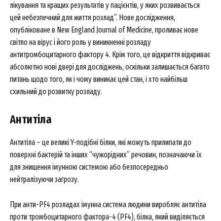
лікування та кращих результатів у пацієнтів, у яких розвивається
цей небезпечний для життя розлад”. Нове дослідження,
опубліковане в New England Journal of Medicine, проливає нове
світло на вірус і його роль у виникненні розладу
антитромбоцитарного фактору 4. Крім того, це відкриття відкриває
абсолютно нові двері для досліджень, оскільки залишається багато
питань щодо того, як і чому виникає цей стан, і хто найбільш
схильний до розвитку розладу.
Антитіла
Антитіла – це великі Y-подібні білки, які можуть прилипати до
поверхні бактерій та інших “чужорідних” речовин, позначаючи їх
для знищення імунною системою або безпосередньо
нейтралізуючи загрозу.
При анти-PF4 розладах імунна система людини виробляє антитіла
проти тромбоцитарного фактора-4 (PF4), білка, який виділяється