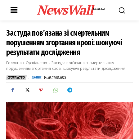
NewsWall
COM.UA
Застуда пов’язана зі смертельним
порушенням згортання крові: шокуючі
результати дослідження
Головна
Суспільство
Застуда пов'язана зі смертельним
порушенням згортання крові: шокуючі результати дослідження
-
Денис
14:50, 11.08.2023
СУСПІЛЬСТВО