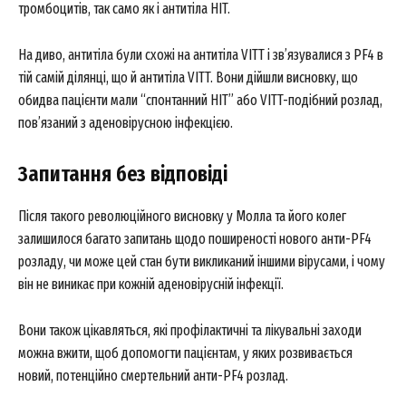
Company
тромбоцитів, так само як і антитіла HIT.
About
На диво, антитіла були схожі на антитіла VITT і зв’язувалися з PF4 в
тій самій ділянці, що й антитіла VITT. Вони дійшли висновку, що
Contact us
обидва пацієнти мали “спонтанний HIT” або VITT-подібний розлад,
My account
пов’язаний з аденовірусною інфекцією.
Запитання без відповіді
Після такого революційного висновку у Молла та його колег
залишилося багато запитань щодо поширеності нового анти-PF4
розладу, чи може цей стан бути викликаний іншими вірусами, і чому
він не виникає при кожній аденовірусній інфекції.
Вони також цікавляться, які профілактичні та лікувальні заходи
можна вжити, щоб допомогти пацієнтам, у яких розвивається
новий, потенційно смертельний анти-PF4 розлад.