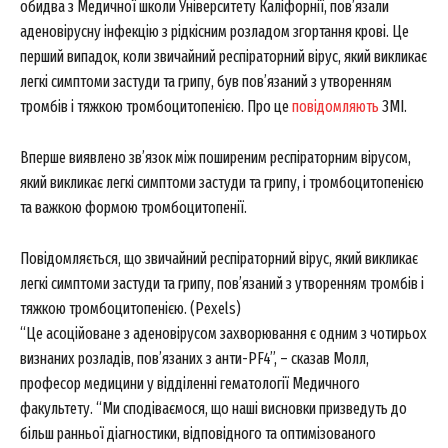
обидва з Медичної школи Університету Каліфорнії, пов’язали
аденовірусну інфекцію з рідкісним розладом згортання крові. Це
перший випадок, коли звичайний респіраторний вірус, який викликає
легкі симптоми застуди та грипу, був пов’язаний з утворенням
тромбів і тяжкою тромбоцитопенією. Про це
повідомляють
ЗМІ.
Вперше виявлено зв’язок між поширеним респіраторним вірусом,
який викликає легкі симптоми застуди та грипу, і тромбоцитопенією
та важкою формою тромбоцитопенії.
Повідомляється, що звичайний респіраторний вірус, який викликає
легкі симптоми застуди та грипу, пов’язаний з утворенням тромбів і
тяжкою тромбоцитопенією. (Pexels)
“Це асоційоване з аденовірусом захворювання є одним з чотирьох
визнаних розладів, пов’язаних з анти-PF4”, – сказав Молл,
професор медицини у відділенні гематології Медичного
факультету. “Ми сподіваємося, що наші висновки призведуть до
більш ранньої діагностики, відповідного та оптимізованого