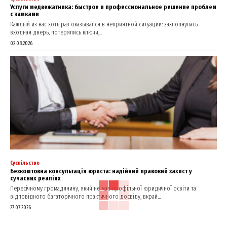
Услуги медвежатника: быстрое и профессиональное решение проблем
с замками
Каждый из нас хоть раз оказывался в неприятной ситуации: захлопнулась
входная дверь, потерялись ключи,...
02.08.2026
Суспільство
Безкоштовна консультація юриста: надійний правовий захист у
сучасних реаліях
Пересічному громадянину, який не має профільної юридичної освіти та
відповідного багаторічного практичного досвіду, вкрай...
27.07.2026