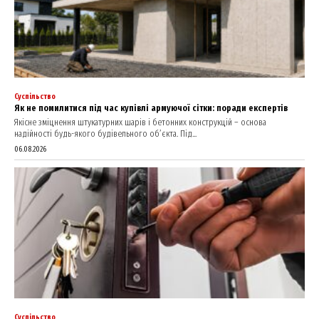
Company
Суспільство
About
Як не помилитися під час купівлі армуючої сітки: поради експертів
Якісне зміцнення штукатурних шарів і бетонних конструкцій – основа
Contact us
надійності будь-якого будівельного об’єкта. Під...
My account
06.08.2026
Суспільство