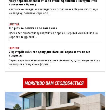
Чому персоналізовані стікери стали ефективним інструментом
просування бренду
Реклама не завжди має виглядати як оголошення. Влучна ілюстрація
на пакунку, позначка серії або...
LIFESTYLE
Що рілз не розкаже про ваш диван
Олена переїхала у нову квартиру в березні. Перший місяць пішов на
News Week
коробки та дрібний...
Magazine PRO
LIFESTYLE
7 критеріїв якісного одягу для йоги, які варто знати перед
покупкою
Перед першим заняттям майже кожна цікавиться, що вдягнути на йогу:
чи потрібна спеціальна форма,...
МОЖЛИВО ВАМ СПОДОБАЄТЬСЯ
SUBSCRIBE NOW