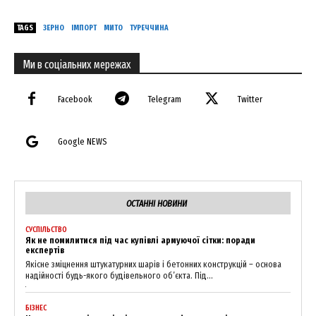
TAGS
ЗЕРНО
ІМПОРТ
МИТО
ТУРЕЧЧИНА
Ми в соціальних мережах
Facebook
Telegram
Twitter
Google NEWS
ОСТАННІ НОВИНИ
СУСПІЛЬСТВО
Як не помилитися під час купівлі армуючої сітки: поради
експертів
Якісне зміцнення штукатурних шарів і бетонних конструкцій – основа
надійності будь-якого будівельного об’єкта. Під...
БІЗНЕС