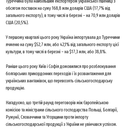
Туреччина була найбільшим експортером української пшениці з
обсягом поставок на суму 168,8 млн доларів США (17,7% від
загального експорту), в тому числі в березні – на 70,9 млн доларів
США (20,5%).
У першому кварталі цього року Україна імпортувала до Туреччини
ячменю на суму $52,7 млн, або 42,1% від загального експорту цієї
культури, в тому числі в березні – на $17,3 млн, або 38,8%.
Раніше цього року Київ і Софія домовилися про розблокування
болгарських прикордонних переходів і їх розвантаження для
українських вантажівок, що перевозять сільськогосподарську
продукцію.
Нагадуємо, що третій раунд переговорів між Європейською
комісією та міністрами сільського господарства Польщі, Болгарії,
Румунії, Словаччини та Угорщини проти імпорту
сільськогосподарської продукції з України не увінчався успіхом.