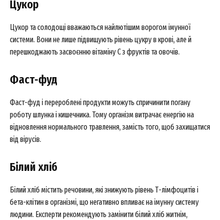
Цукор
Цукор та солодощі вважаються найлютішим ворогом імунної
системи. Вони не лише підвищують рівень цукру в крові, але й
перешкоджають засвоєнню вітаміну С з фруктів та овочів.
Фаст-фуд
Фаст-фуд і перероблені продукти можуть спричинити погану
роботу шлунка і кишечника. Тому організм витрачає енергію на
відновлення нормального травлення, замість того, щоб захищатися
від вірусів.
Білий хліб
Білий хліб містить речовини, які знижують рівень Т-лімфоцитів і
бета-клітин в організмі, що негативно впливає на імунну систему
людини. Експерти рекомендують замінити білий хліб житнім,