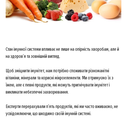
Стан імунної системи впливає не лише на опірність хворобам, але й
на здоров’я та зовнішній вигляд.
Щоб зміцнити імунітет, нам потрібно споживати різноманітні
вітаміни, мінерали та корисні мікроелементи. Ми отримуємо їх з
їжею, але є певні продукти, які можуть пригнічувати імунітет і
викликати небезпечні захворювання.
Експерти перерахували п’ять продуктів, які ми часто вживаємо, не
усвідомлюючи, що шкодимо своїй імунній системі.