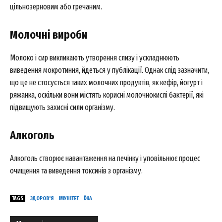
цільнозерновим або гречаним.
Молочні вироби
Молоко і сир викликають утворення слизу і ускладнюють
виведення мокротиння, йдеться у публікації. Однак слід зазначити,
що це не стосується таких молочних продуктів, як кефір, йогурт і
ряжанка, оскільки вони містять корисні молочнокислі бактерії, які
підвищують захисні сили організму.
Алкоголь
Алкоголь створює навантаження на печінку і уповільнює процес
очищення та виведення токсинів з організму.
TAGS
ЗДОРОВ'Я
ІМУНІТЕТ
ЇЖА