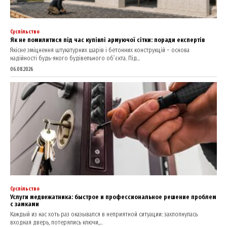
Суспільство
Як не помилитися під час купівлі армуючої сітки: поради експертів
Якісне зміцнення штукатурних шарів і бетонних конструкцій – основа
надійності будь-якого будівельного об’єкта. Під...
06.08.2026
Суспільство
Услуги медвежатника: быстрое и профессиональное решение проблем
с замками
Каждый из нас хоть раз оказывался в неприятной ситуации: захлопнулась
входная дверь, потерялись ключи,...