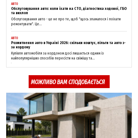
АВТО
Обслуговування авто: коли їхати на СТО, діагностика ходової, ГБО
та вихлоп
Обслуговування авто - це не про те, щоб "щось зламалося і поїхати
ремонтувати". Це...
АВТО
Розмитнення авто в Україні 2026: скільки коштує, пільги та авто з-
за кордону
Купівля автомобіля за кордоном досі лишається одним із
SUBSCRIBE NOW
найпопулярніших способів пересісти на свіжішу та...
МОЖЛИВО ВАМ СПОДОБАЄТЬСЯ
Company
About
Contact us
My account