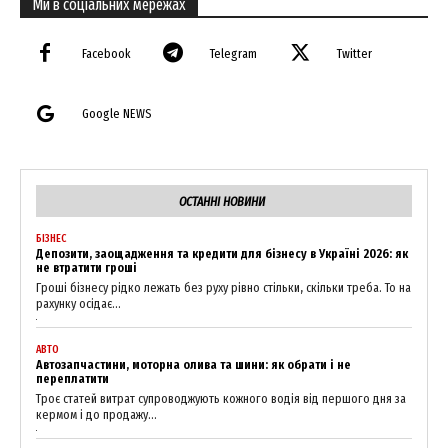
Ми в соціальних мережах
Facebook
Telegram
Twitter
Google NEWS
ОСТАННІ НОВИНИ
БІЗНЕС
Депозити, заощадження та кредити для бізнесу в Україні 2026: як
не втратити гроші
Гроші бізнесу рідко лежать без руху рівно стільки, скільки треба. То на
рахунку осідає...
News Week
АВТО
Magazine PRO
Автозапчастини, моторна олива та шини: як обрати і не
переплатити
Троє статей витрат супроводжують кожного водія від першого дня за
кермом і до продажу...