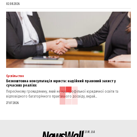
02.08.2026
Суспільство
Безкоштовна консультація юриста: надійний правовий захист у
сучасних реаліях
Пересічному громадянину, який не має профільної юридичної освіти та
відповідного багаторічного практичного досвіду, вкрай...
27.07.2026
NewsWall
COM.UA