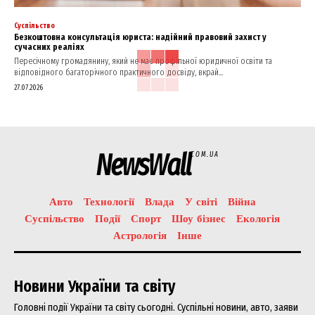
Суспільство
Безкоштовна консультація юриста: надійний правовий захист у
сучасних реаліях
Пересічному громадянину, який не має профільної юридичної освіти та
відповідного багаторічного практичного досвіду, вкрай...
27.07.2026
NewsWall
COM.UA
Авто
Технології
Влада
У світі
Війна
Суспільство
Події
Спорт
Шоу бізнес
Екологія
Астрологія
Інше
Новини України та світу
Головні події України та світу сьогодні. Суспільні новини, авто, заяви