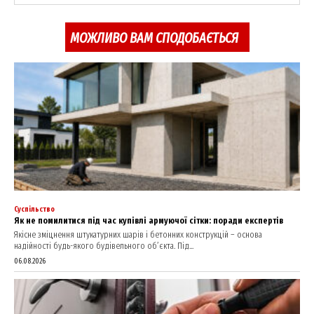
МОЖЛИВО ВАМ СПОДОБАЄТЬСЯ
SUBSCRIBE NOW
Company
About
Contact us
My account
Суспільство
Як не помилитися під час купівлі армуючої сітки: поради експертів
Якісне зміцнення штукатурних шарів і бетонних конструкцій – основа
надійності будь-якого будівельного об’єкта. Під...
06.08.2026