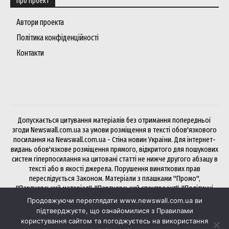
Про проект
Автори проекта
Політика конфіденційності
Контакти
Допускається цитування матеріалів без отримання попередньої
згоди Newswall.com.ua за умови розміщення в тексті обов'язкового
посилання на Newswall.com.ua - Стіна новин України. Для інтернет-
видань обов'язкове розміщення прямого, відкритого для пошукових
систем гіперпосилання на цитовані статті не нижче другого абзацу в
тексті або в якості джерела. Порушення виняткових прав
переслідується Законом. Матеріали з плашками "Промо",
"Партнерський матеріал", "Партнерський спецпроект", "Політичні
новини", "Прес-реліз", "PR", "Офіційно" публікуються на правах
Продовжуючи переглядати www.newswall.com.ua ви
реклами.
підтверджуєте, що ознайомилися з Правилами
користування сайтом та погоджуєтесь на використання