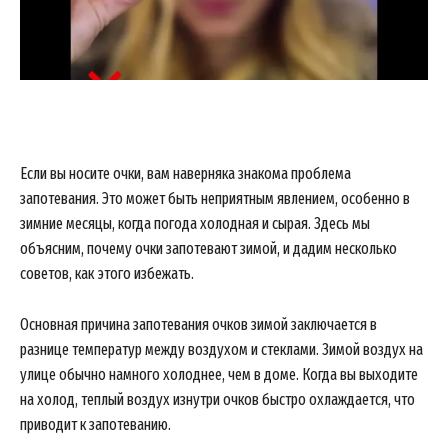
Если вы носите очки, вам наверняка знакома проблема
запотевания. Это может быть неприятным явлением, особенно в
зимние месяцы, когда погода холодная и сырая. Здесь мы
объясним, почему очки запотевают зимой, и дадим несколько
советов, как этого избежать.
Основная причина запотевания очков зимой заключается в
разнице температур между воздухом и стеклами. Зимой воздух на
улице обычно намного холоднее, чем в доме. Когда вы выходите
на холод, теплый воздух изнутри очков быстро охлаждается, что
приводит к запотеванию.