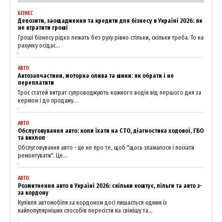
БІЗНЕС
Депозити, заощадження та кредити для бізнесу в Україні 2026: як
не втратити гроші
Гроші бізнесу рідко лежать без руху рівно стільки, скільки треба. То на
рахунку осідає...
АВТО
Автозапчастини, моторна олива та шини: як обрати і не
переплатити
Троє статей витрат супроводжують кожного водія від першого дня за
кермом і до продажу...
News Week
АВТО
Magazine PRO
Обслуговування авто: коли їхати на СТО, діагностика ходової, ГБО
та вихлоп
Обслуговування авто - це не про те, щоб "щось зламалося і поїхати
ремонтувати". Це...
АВТО
Розмитнення авто в Україні 2026: скільки коштує, пільги та авто з-
за кордону
Купівля автомобіля за кордоном досі лишається одним із
найпопулярніших способів пересісти на свіжішу та...