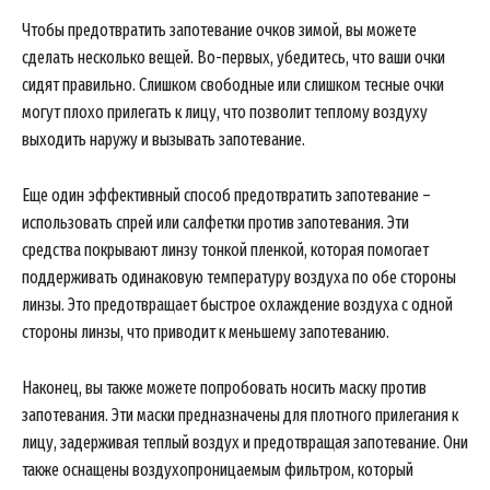
Чтобы предотвратить запотевание очков зимой, вы можете
сделать несколько вещей. Во-первых, убедитесь, что ваши очки
сидят правильно. Слишком свободные или слишком тесные очки
могут плохо прилегать к лицу, что позволит теплому воздуху
выходить наружу и вызывать запотевание.
Еще один эффективный способ предотвратить запотевание –
использовать спрей или салфетки против запотевания. Эти
средства покрывают линзу тонкой пленкой, которая помогает
поддерживать одинаковую температуру воздуха по обе стороны
линзы. Это предотвращает быстрое охлаждение воздуха с одной
стороны линзы, что приводит к меньшему запотеванию.
Наконец, вы также можете попробовать носить маску против
запотевания. Эти маски предназначены для плотного прилегания к
лицу, задерживая теплый воздух и предотвращая запотевание. Они
также оснащены воздухопроницаемым фильтром, который