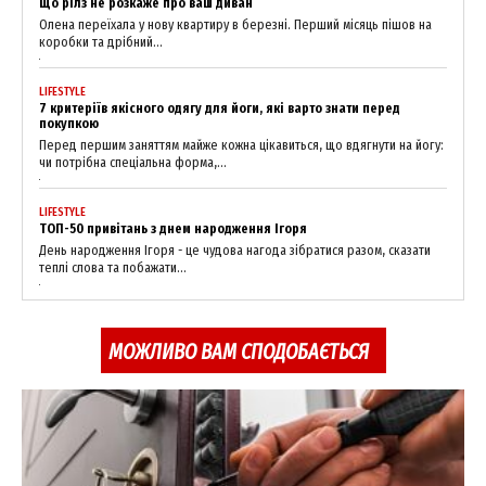
Що рілз не розкаже про ваш диван
Олена переїхала у нову квартиру в березні. Перший місяць пішов на
коробки та дрібний...
LIFESTYLE
7 критеріїв якісного одягу для йоги, які варто знати перед
покупкою
Перед першим заняттям майже кожна цікавиться, що вдягнути на йогу:
News Week
чи потрібна спеціальна форма,...
Magazine PRO
LIFESTYLE
ТОП-50 привітань з днем народження Ігоря
День народження Ігоря - це чудова нагода зібратися разом, сказати
теплі слова та побажати...
МОЖЛИВО ВАМ СПОДОБАЄТЬСЯ
SUBSCRIBE NOW