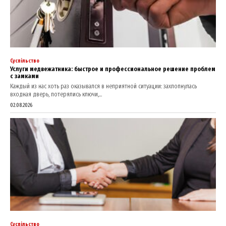
Company
Суспільство
Услуги медвежатника: быстрое и профессиональное решение проблем
About
с замками
Каждый из нас хоть раз оказывался в неприятной ситуации: захлопнулась
Contact us
входная дверь, потерялись ключи,...
My account
02.08.2026
Суспільство