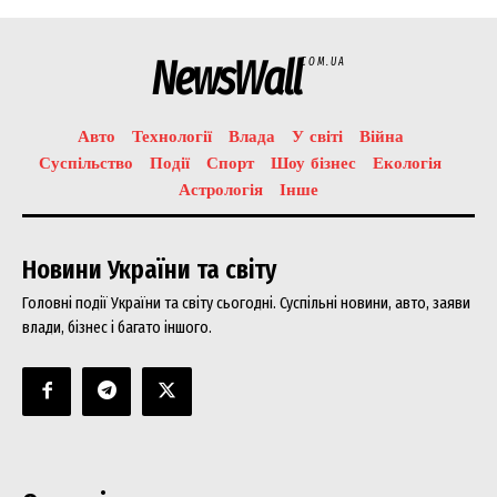
NewsWall
COM.UA
Авто
Технології
Влада
У світі
Війна
Суспільство
Події
Спорт
Шоу бізнес
Екологія
Астрологія
Інше
Новини України та світу
Головні події України та світу сьогодні. Суспільні новини, авто, заяви
влади, бізнес і багато іншого.