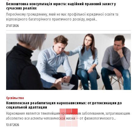
Безкоштовна консультація юриста: надійний правовий захист у
сучасних реаліях
Пересічному громадянину, який не має профільної юридичної освіти та
відповідного багаторічного практичного досвіду, вкрай...
27.07.2026
Суспільство
Комплексная реабилитация наркозависимых: от детоксикации до
социальной адаптации
Наркомания является тяжелейшим хроническим заболеванием, затрагивающим
абсолютно все аспекты человеческой жизни — от физиологического...
13.07.2026