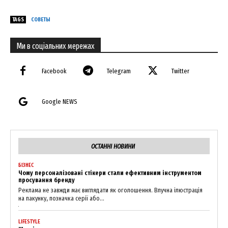
TAGS
СОВЕТЫ
Ми в соціальних мережах
Facebook
Telegram
Twitter
Google NEWS
ОСТАННІ НОВИНИ
БІЗНЕС
Чому персоналізовані стікери стали ефективним інструментом
просування бренду
Реклама не завжди має виглядати як оголошення. Влучна ілюстрація
на пакунку, позначка серії або...
LIFESTYLE