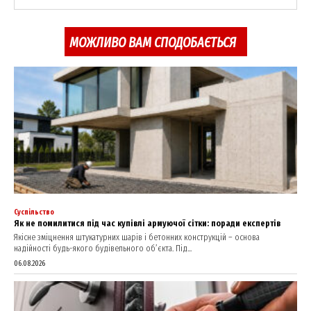
News Week
Magazine PRO
МОЖЛИВО ВАМ СПОДОБАЄТЬСЯ
Суспільство
SUBSCRIBE NOW
Як не помилитися під час купівлі армуючої сітки: поради експертів
Якісне зміцнення штукатурних шарів і бетонних конструкцій – основа
надійності будь-якого будівельного об’єкта. Під...
06.08.2026
Company