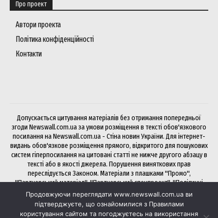
Про проект
Автори проекта
Політика конфіденційності
Контакти
Допускається цитування матеріалів без отримання попередньої
згоди Newswall.com.ua за умови розміщення в тексті обов'язкового
посилання на Newswall.com.ua - Стіна новин України. Для інтернет-
видань обов'язкове розміщення прямого, відкритого для пошукових
систем гіперпосилання на цитовані статті не нижче другого абзацу в
тексті або в якості джерела. Порушення виняткових прав
переслідується Законом. Матеріали з плашками "Промо",
"Партнерський матеріал", "Партнерський спецпроект", "Політичні
новини", "Прес-реліз", "PR", "Офіційно" публікуються на правах
Продовжуючи переглядати www.newswall.com.ua ви
реклами.
підтверджуєте, що ознайомилися з Правилами
користування сайтом та погоджуєтесь на використання