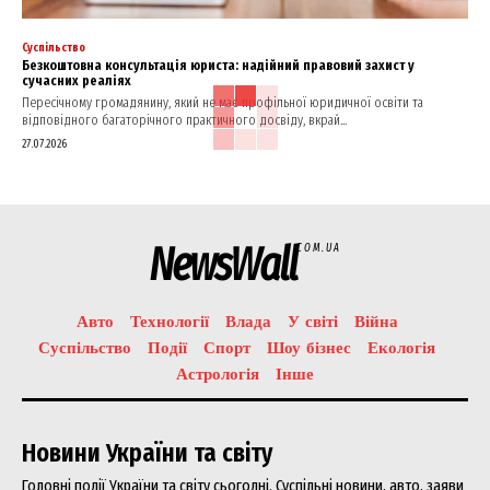
Суспільство
Безкоштовна консультація юриста: надійний правовий захист у
сучасних реаліях
Пересічному громадянину, який не має профільної юридичної освіти та
відповідного багаторічного практичного досвіду, вкрай...
27.07.2026
NewsWall
COM.UA
Авто
Технології
Влада
У світі
Війна
Суспільство
Події
Спорт
Шоу бізнес
Екологія
Астрологія
Інше
Новини України та світу
Головні події України та світу сьогодні. Суспільні новини, авто, заяви