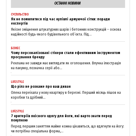
ОСТАННІ НОВИНИ
СУСПІЛЬСТВО
Як не помилитися під час купівлі армуючої сітки: поради
експертів
Якісне зміцнення штукатурних шарів і бетонних конструкцій – основа
надійності будь-якого будівельного об’єкта. Під...
БІЗНЕС
Чому персоналізовані стікери стали ефективним інструментом
просування бренду
Реклама не завжди має виглядати як оголошення. Влучна ілюстрація
на пакунку, позначка серії або...
LIFESTYLE
Що рілз не розкаже про ваш диван
Олена переїхала у нову квартиру в березні. Перший місяць пішов на
коробки та дрібний...
LIFESTYLE
7 критеріїв якісного одягу для йоги, які варто знати перед
покупкою
Перед першим заняттям майже кожна цікавиться, що вдягнути на йогу:
чи потрібна спеціальна форма,...