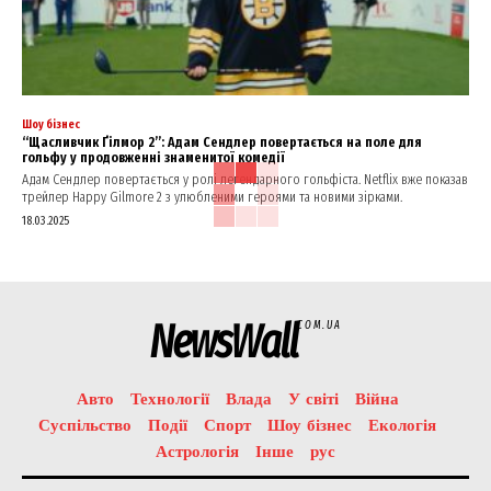
Шоу бізнес
“Щасливчик Ґілмор 2”: Адам Сендлер повертається на поле для
гольфу у продовженні знаменитої комедії
Адам Сендлер повертається у ролі легендарного гольфіста. Netflix вже показав
трейлер Happy Gilmore 2 з улюбленими героями та новими зірками.
18.03.2025
NewsWall
COM.UA
Авто
Технології
Влада
У світі
Війна
Суспільство
Події
Спорт
Шоу бізнес
Екологія
Астрологія
Інше
рус