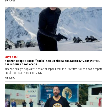
27.03.2025
Шоу бізнес
Amazon обирає нових “босів” для Джеймса Бонда: можуть долучитись
два відомих продюсери
Amazon планує доручити розвиток франшизи про Джеймса Бонда продюсерам
Гаррі Поттера і Людини-Павука.
21.03.2025