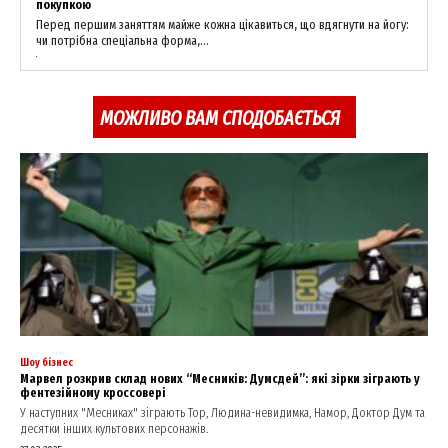
покупкою
Перед першим заняттям майже кожна цікавиться, що вдягнути на йогу:
чи потрібна спеціальна форма,...
МОЖЛИВО ВАМ СПОДОБАЄТЬСЯ
SUBSCRIBE NOW
Company
About
Contact us
My account
Шоу бізнес
Марвел розкрив склад нових “Месників: Думсдей”: які зірки зіграють у
фентезійному кроссовері
У наступних "Месниках" зіграють Тор, Людина-невидимка, Намор, Доктор Дум та
десятки інших культових персонажів.