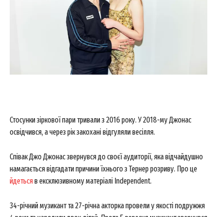
Стосунки зіркової пари тривали з 2016 року. У 2018-му Джонас
освідчився, а через рік закохані відгуляли весілля.
Співак Джо Джонас звернувся до своєї аудиторії, яка відчайдушно
намагається відгадати причини їхнього з Тернер розриву. Про це
йдеться
в ексклюзивному матеріалі Independent.
34-річний музикант та 27-річна акторка провели у якості подружжя