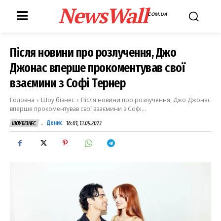
NewsWall
COM.UA
Після новини про розлучення, Джо
Джонас вперше прокоментував свої
взаємини з Софі Тернер
Головна
Шоу бізнес
Після новини про розлучення, Джо Джонас
вперше прокоментував свої взаємини з Софі...
-
Денис
16:01, 13.09.2023
ШОУ БІЗНЕС