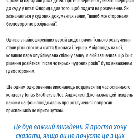
4 роки та народили двох дітей. Проте 5 вересня музикант звернувся
до суду у штаті Флорида для того, щоб подати на розлучення. Як
зазначається у судових документах заяви, “шлюб між сторонами
безповоротно розірваний”.
Однією з найпоширеніших версій щодо причин їхнього розлучення
стали різні способи життя Джонаса і Тернер. У відповідь на неї,
колишня пара опублікувала спільну заяву, в якій зазначила, що їхнє
рішення розійтися “після чотирьох чудових років” було виваженим
і двостороннім.
Ще одним одкровенням виконавець поділився під час останнього
концерту Jonas Brothers в Лос-Анджелесі. Джо назвав цей тиждень
важким на фоні повідомлень про розлучення і попросив
прихильників не вірити чуткам.
Це був важкий тиждень. Я просто хочу
сказати, якщо ви не почуєте це з цих