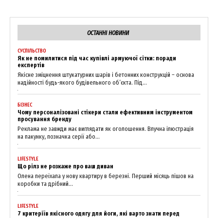
ОСТАННІ НОВИНИ
СУСПІЛЬСТВО
Як не помилитися під час купівлі армуючої сітки: поради
експертів
Якісне зміцнення штукатурних шарів і бетонних конструкцій – основа
надійності будь-якого будівельного об’єкта. Під...
БІЗНЕС
Чому персоналізовані стікери стали ефективним інструментом
просування бренду
Реклама не завжди має виглядати як оголошення. Влучна ілюстрація
News Week
на пакунку, позначка серії або...
Magazine PRO
LIFESTYLE
Що рілз не розкаже про ваш диван
Олена переїхала у нову квартиру в березні. Перший місяць пішов на
коробки та дрібний...
LIFESTYLE
7 критеріїв якісного одягу для йоги, які варто знати перед