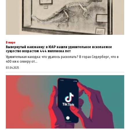
В мире
Вывернутый наизнанку: в ЮАР нашли удивительное ископаемое
существо возрастом 444 миллиона лет
Удивительная находка: что удалось раскопать? В горах Седерберг, что в
400 км к северу от...
03.04.2025