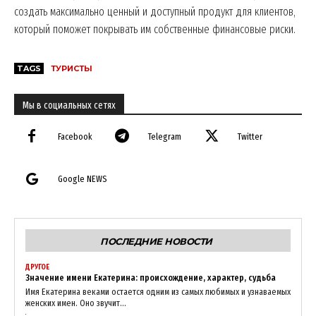
создать максимально ценный и доступный продукт для клиентов,
который поможет покрывать им собственные финансовые риски.
TAGS
ТУРИСТЫ
Мы в социальных сетях
News Week
Magazine PRO
Facebook
Telegram
Twitter
Google NEWS
ПОСЛЕДНИЕ НОВОСТИ
ДРУГОЕ
Значение имени Екатерина: происхождение, характер, судьба
Имя Екатерина веками остается одним из самых любимых и узнаваемых
женских имен. Оно звучит...