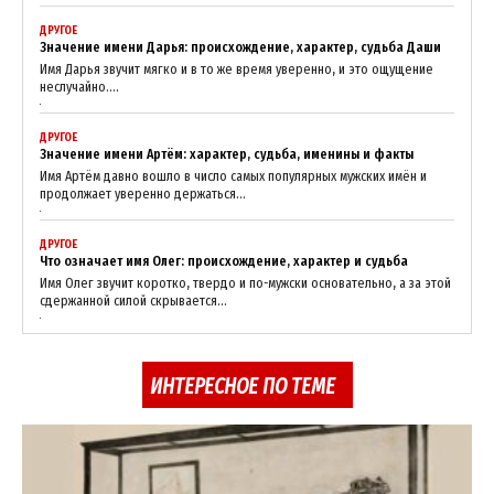
SUBSCRIBE NOW
ДРУГОЕ
Значение имени Дарья: происхождение, характер, судьба Даши
Имя Дарья звучит мягко и в то же время уверенно, и это ощущение
неслучайно....
Company
ДРУГОЕ
Значение имени Артём: характер, судьба, именины и факты
About
Имя Артём давно вошло в число самых популярных мужских имён и
продолжает уверенно держаться...
Contact us
My account
ДРУГОЕ
Что означает имя Олег: происхождение, характер и судьба
Имя Олег звучит коротко, твердо и по-мужски основательно, а за этой
сдержанной силой скрывается...
ИНТЕРЕСНОЕ ПО ТЕМЕ