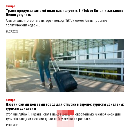
В мире
Трамп придумал хитрый план как получить TikTok от Китая и заставить
Пекин уступить
А вы знали, что вся эта история вокруг TikTok может быть простым
политическим ходом...
27.03.2025
В мире
Назван самый дешевый город для отпуска в Европе: туристы удивлены:
туристы удивлены
Столиця Албанії, Тирана, стала найдешевшим європейським напрямком для
туристів завдяки низьким цінам на їжу, житло та розваги.
19.03.2025