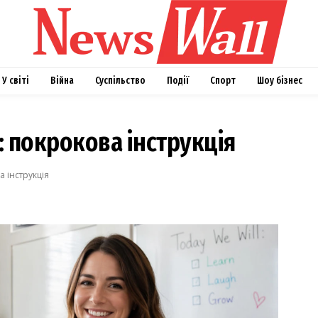
У світі
Війна
Суспільство
Події
Спорт
Шоу бізнес
в: покрокова інструкція
а інструкція