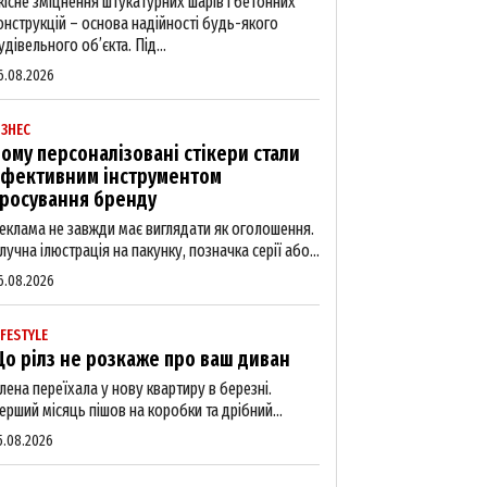
кісне зміцнення штукатурних шарів і бетонних
онструкцій – основа надійності будь-якого
удівельного об’єкта. Під...
6.08.2026
ІЗНЕС
ому персоналізовані стікери стали
фективним інструментом
росування бренду
еклама не завжди має виглядати як оголошення.
лучна ілюстрація на пакунку, позначка серії або...
6.08.2026
IFESTYLE
о рілз не розкаже про ваш диван
лена переїхала у нову квартиру в березні.
ерший місяць пішов на коробки та дрібний...
5.08.2026