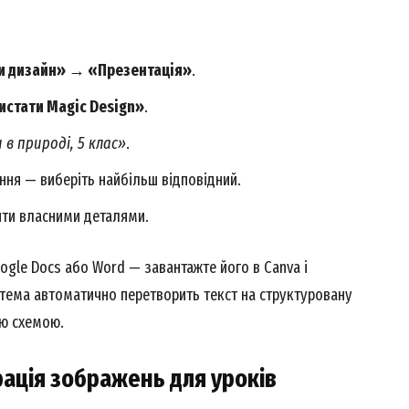
и дизайн» → «Презентація»
.
стати Magic Design»
.
 в природі, 5 клас»
.
ння — виберіть найбільш відповідний.
ити власними деталями.
ogle Docs або Word — завантажте його в Canva і
стема автоматично перетворить текст на структуровану
ою схемою.
рація зображень для уроків