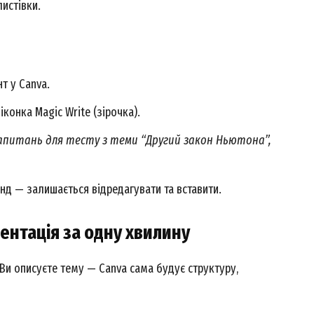
листівки.
Contact us
My account
т у Canva.
E NOW
конка Magic Write (зірочка).
апитань для тесту з теми “Другий закон Ньютона”,
унд — залишається відредагувати та вставити.
зентація за одну хвилину
 Ви описуєте тему — Canva сама будує структуру,