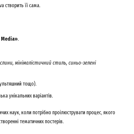
a створить її сама.
 Media»
.
слини, мінімалістичний стиль, синьо-зелені
мультяшний тощо).
ька унікальних варіантів.
чих наук, коли потрібно проілюструвати процес, якого
створенні тематичних постерів.