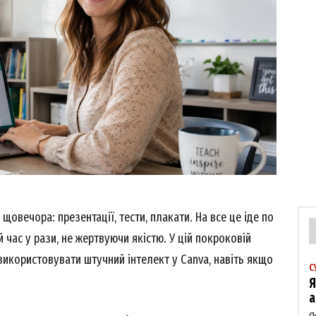
щовечора: презентації, тести, плакати. На все це іде по
 час у рази, не жертвуючи якістю. У цій покроковій
 використовувати штучний інтелект у Canva, навіть якщо
С
Я
а