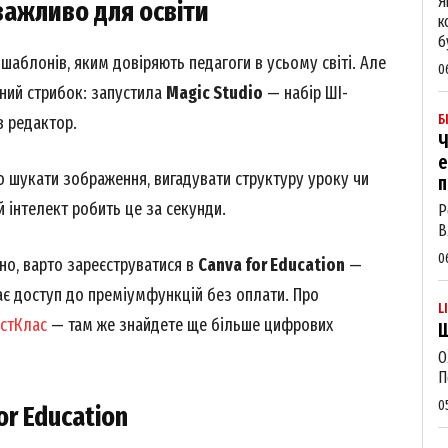
Я
 важливо для освіти
к
б
шаблонів, яким довіряють педагоги в усьому світі. Але
0
ний стрибок: запустила
Magic Studio
— набір ШІ-
Б
в редактор.
Ч
е
о шукати зображення, вигадувати структуру уроку чи
п
інтелект робить це за секунди.
Р
В
0
но, варто зареєструватися в
Canva for Education
—
дає доступ до преміумфункцій без оплати. Про
L
стКлас
— там же знайдете ще більше цифрових
Щ
О
П
0
or Education