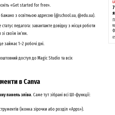
L
ніть «Get started for free».
7
я
 бажано з освітньою адресою (@school.ua, @edu.ua).
П
щ
 статус педагога: завантажте довідку з місця роботи
ф
зі своїм ім’ям.
0
е займає 1–2 робочі дні.
оштовний доступ до Magic Studio та всіх
ументи в Canva
чну панель зліва
. Саме тут зібрані всі ШІ-функції:
струментів (іконка зірочки або розділ «Apps»).