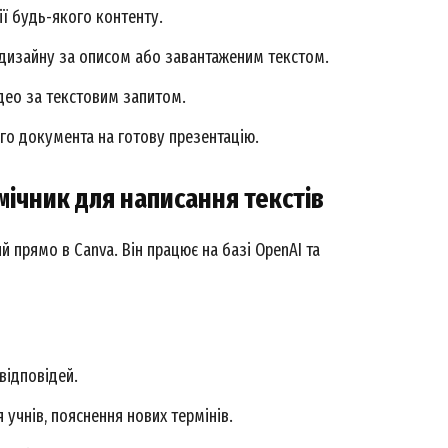
ї будь-якого контенту.
дизайну за описом або завантаженим текстом.
део за текстовим запитом.
о документа на готову презентацію.
омічник для написання текстів
й прямо в Canva. Він працює на базі OpenAI та
Week
e PRO
відповідей.
Company
учнів, пояснення нових термінів.
About