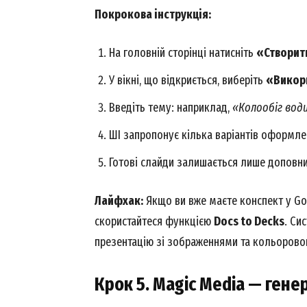
Покрокова інструкція:
На головній сторінці натисніть
«Створит
У вікні, що відкриється, виберіть
«Викори
Введіть тему: наприклад,
«Колообіг води
ШІ запропонує кілька варіантів оформле
Готові слайди залишається лише доповн
Лайфхак:
Якщо ви вже маєте конспект у Go
скористайтеся функцією
Docs to Decks
. Си
презентацію зі зображеннями та кольоров
Крок 5. Magic Media — гене