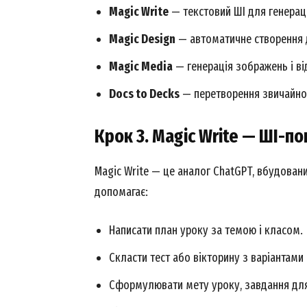
Magic Write
— текстовий ШІ для генераці
Magic Design
— автоматичне створення 
Magic Media
— генерація зображень і ві
Docs to Decks
— перетворення звичайног
Крок 3. Magic Write — ШІ-п
Magic Write — це аналог ChatGPT, вбудовани
допомагає:
News 
Magazin
Написати план уроку за темою і класом.
Скласти тест або вікторину з варіантами 
Сформулювати мету уроку, завдання для 